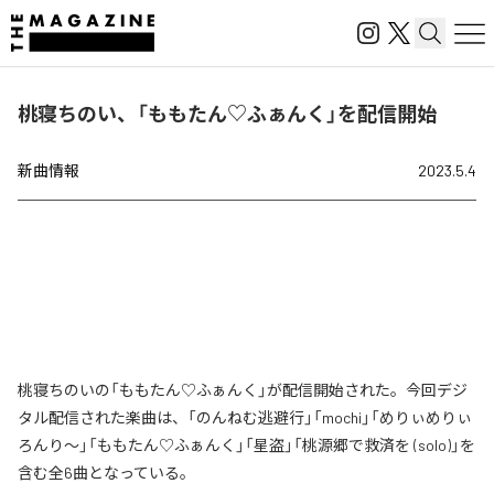
桃寝ちのい、「ももたん♡ふぁんく」を配信開始
新曲情報
2023.5.4
桃寝ちのいの「ももたん♡ふぁんく」が配信開始された。今回デジ
タル配信された楽曲は、「のんねむ逃避行」「mochi」「めりぃめりぃ
ろんり～」「ももたん♡ふぁんく」「星盗」「桃源郷で救済を (solo)」を
含む全6曲となっている。