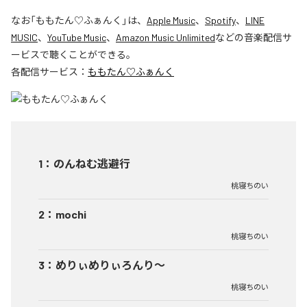
なお「
ももたん♡ふぁんく
」は、
Apple Music
、
Spotify
、
LINE
MUSIC
、
YouTube Music
、
Amazon Music Unlimited
などの音楽配信サ
ービスで聴くことができる。
各配信サービス：
ももたん♡ふぁんく
1
：
のんねむ逃避行
桃寝ちのい
2
：
mochi
桃寝ちのい
3
：
めりぃめりぃろんり～
桃寝ちのい