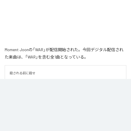
Moment Joonの「WAR」が配信開始された。今回デジタル配信され
た楽曲は、「WAR」を含む全1曲となっている。
殺される前に殺せ
なお「
WAR
」は、
Apple Music
、
Spotify
、
LINE MUSIC
、
YouTube
Music
、
Amazon Music Unlimited
などの音楽配信サービスで聴くこと
ができる。
各配信サービス：
WAR