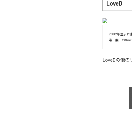
LoveD
2002年生まれ
唯一無二のflow
LoveD
の他の