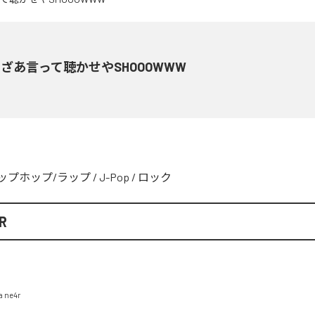
ざあ言って聴かせやSHOOOWWW
ップホップ/ラップ
/
J-Pop
/
ロック
R
a ne4r