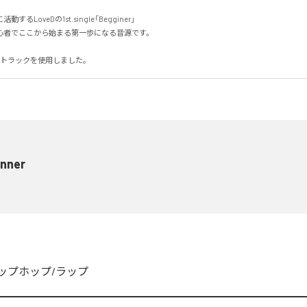
るLoveDの1st.single「Begginer」

者でここから始まる第一歩になる音源です。

Z氏のトラックを使用しました。
inner
ップホップ/ラップ