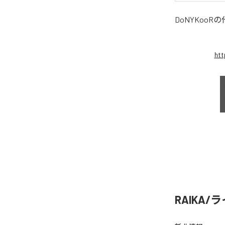
DoNYKooR
の
htt
RAIKA/