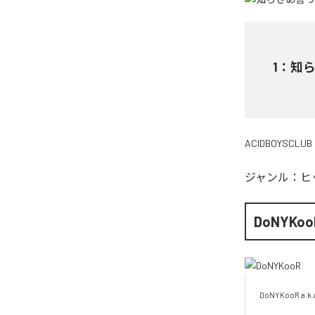
1
：
知ら
ACIDBOYSCLUB
ジャンル：
ヒ
DoNYKoo
DoNYKooR a.k.