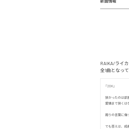
新曲情報
RAIKA/ラ
全1曲となっ
『2DK』

狭かったのは部屋
愛情まで狭くはなか
周りの言葉に傷つ
でも答えは、成長