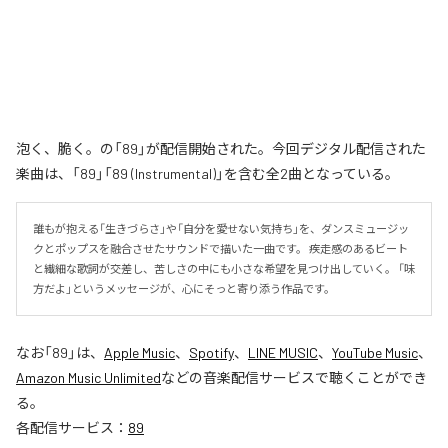
泡く、脆く。の「89」が配信開始された。今回デジタル配信された
楽曲は、「89」「89 (Instrumental)」を含む全2曲となっている。
誰もが抱える「生きづらさ」や「自分を愛せない気持ち」を、ダンスミュージッ
クとポップスを融合させたサウンドで描いた一曲です。 疾走感のあるビート
と繊細な歌詞が交差し、苦しさの中にも小さな希望を見つけ出していく。 「味
方だよ」というメッセージが、心にそっと寄り添う作品です。
なお「
89
」は、
Apple Music
、
Spotify
、
LINE MUSIC
、
YouTube Music
、
Amazon Music Unlimited
などの音楽配信サービスで聴くことができ
る。
各配信サービス：
89