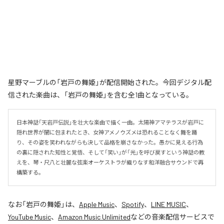
星野マーブルの「岩戸の舞姫」が配信開始された。今回デジタル配
信された楽曲は、「岩戸の舞姫」を含む全1曲となっている。
日本神話「天岩戸伝説」を壮大な楽曲で描く一曲。太陽神アマテラスが岩戸に
隠れ世界が闇に包まれたとき、女神アメノウズメは恐れることなく舞を踊
り、その姿を笑われながらも決して品格を崩さなかった。愚かに見える行為
の裏に隠された知性と覚悟、そして「笑い」が「光」を呼び戻すという神話の教
えを、琴・尺八と壮麗な弦楽オーケストラが織りなす和洋融合サウンドで再
構築する。
なお「
岩戸の舞姫
」は、
Apple Music
、
Spotify
、
LINE MUSIC
、
YouTube Music
、
Amazon Music Unlimited
などの音楽配信サービスで