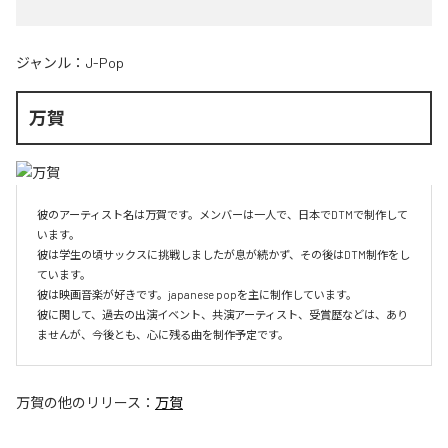
ジャンル：
J-Pop
万賀
彼のアーティスト名は万賀です。メンバーは一人で、日本でDTMで制作して
います。

彼は学生の頃サックスに挑戦しましたが息が続かず、その後はDTM制作をし
ています。

彼は映画音楽が好きです。japanese popを主に制作しています。

彼に関して、過去の出演イベント、共演アーティスト、受賞歴などは、あり
ませんが、今後とも、心に残る曲を制作予定です。
万賀
の他のリリース：
万賀