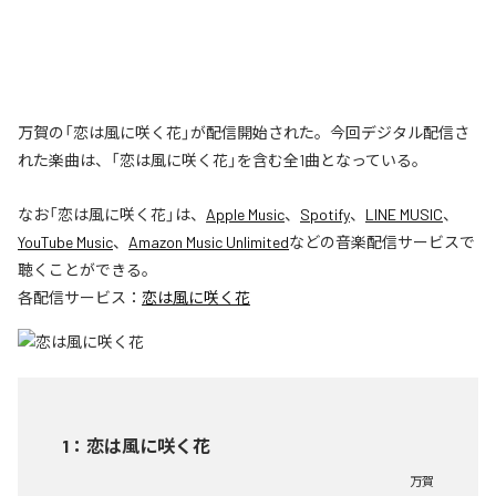
万賀の「恋は風に咲く花」が配信開始された。今回デジタル配信さ
れた楽曲は、「恋は風に咲く花」を含む全1曲となっている。
なお「
恋は風に咲く花
」は、
Apple Music
、
Spotify
、
LINE MUSIC
、
YouTube Music
、
Amazon Music Unlimited
などの音楽配信サービスで
聴くことができる。
各配信サービス：
恋は風に咲く花
1
：
恋は風に咲く花
万賀