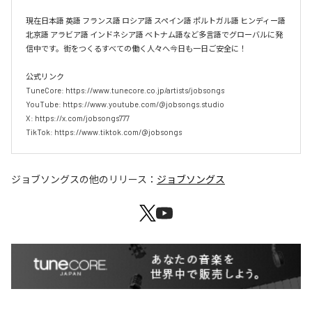
現在日本語 英語 フランス語 ロシア語 スペイン語 ポルトガル語 ヒンディー語 
北京語 アラビア語 インドネシア語 ベトナム語など多言語でグローバルに発
信中です。街をつくるすべての働く人々へ今日も一日ご安全に！

公式リンク

TuneCore: https://www.tunecore.co.jp/artists/jobsongs

YouTube: https://www.youtube.com/@jobsongs.studio

X: https://x.com/jobsongs777

TikTok: https://www.tiktok.com/@jobsongs
ジョブソングス
の他のリリース：
ジョブソングス