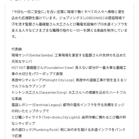
『今日も一日ご安全に』を合い言葉に現場で働くすべての人々へ尊敬と愛を
込めた応援歌を届けています。ジョブソングス（JOBSONGS）は建設現場で
汗を流す監督さん基礎屋さん大工さんとび職電気設備のプロ水道インフラを
支える人々などさまざまな職種の陰のヒーローを讃える楽曲を制作していま
す。

代表曲  

現場サンバ (Genba Samba): 工事現場を運営する監督さんの気持ちを込めた
元気なサンバ  

HOT HOT 基礎屋さん (Foundation Crew): 見えない部分が一番大事な基礎工
事の大切さをパワーポップで表現  

真夜中シティループ (Midnight City Loop): 真夜中の道路工事が街を支えるソ
ウルフルなラブソング  

トントン大工さん (Carpenter Song): 大工さんへの感謝を込めたハートフル
な楽曲  

電設レガシー (Electrical Legacy): 都市の電気インフラを守る気概をエッジ
の利いたヒップホップで  

とび職シティライト (Tobi-shoku City Lights): 高所作業に携わるとび職の粋
なシティポップ  

水の道ロック (Plumbing Rock): 街に命の水を届ける水道インフラをパンク
で応援
