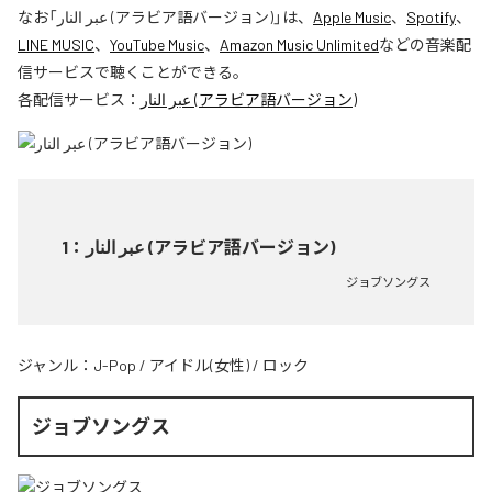
なお「
عبر النار (アラビア語バージョン)
」は、
Apple Music
、
Spotify
、
LINE MUSIC
、
YouTube Music
、
Amazon Music Unlimited
などの音楽配
信サービスで聴くことができる。
各配信サービス：
عبر النار (アラビア語バージョン)
1
：
عبر النار (アラビア語バージョン)
ジョブソングス
ジャンル：
J-Pop
/
アイドル(女性)
/
ロック
ジョブソングス