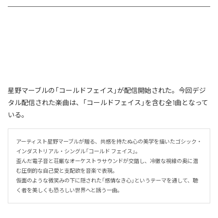
星野マーブルの「コールドフェイス」が配信開始された。今回デジ
タル配信された楽曲は、「コールドフェイス」を含む全1曲となって
いる。
アーティスト星野マーブルが贈る、共感を持たぬ心の美学を描いたゴシック・
インダストリアル・シングル「コールド フェイス」。

歪んだ電子音と荘厳なオーケストラサウンドが交錯し、冷徹な視線の奥に潜
む圧倒的な自己愛と支配欲を音楽で表現。

仮面のような微笑みの下に隠された「感情なき心」というテーマを通して、聴
く者を美しくも恐ろしい世界へと誘う一曲。