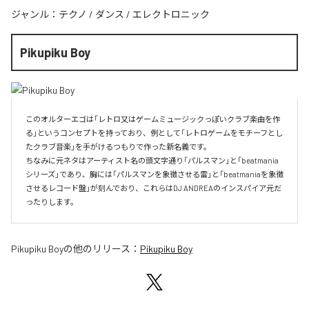
ジャンル：
テクノ
/
ダンス
/
エレクトロニック
Pikupiku Boy
このオルターエゴは「レトロ又はゲームミュージックっぽいクラブ楽曲を作
る」というコンセプトを持っており、例として「レトロゲームをモチーフとし
たクラブ音楽」を手がけるつもりで作った新名義です。

ちなみに元ネタはアーティスト名の頭文字通り「パルスマン」と「beatmania
シリーズ」であり、胸には「パルスマンを象徴させる雷」と「beatmaniaを象徴
させるレコード盤」が刻んでおり、これらはDJ ANDREAのインスパイア元だ
ったりします。
Pikupiku Boy
の他のリリース：
Pikupiku Boy