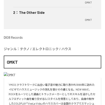
OMKT
2
：
The Other Side
OMKT
DIG8 Records
ジャンル：
テクノ
/
エレクトロニック
/
ハウス
OMKT
YMOとクラフトワークに出会い電子音の魅力に取り憑かれ1998年に訪れた
イビザでハウスミュージックの洗礼を受けその虜となる。NEW WAVE、
ROCKをルーツとした選曲とトラックメーカーとしてのスキルを活かしたセ
ルフエディット曲を織り交ぜるDJスタイルを得意としており、自身の制作
したCOLDPLAY「VivaLa Vida」のハウスカバーは全国のクラブでスマッシュ