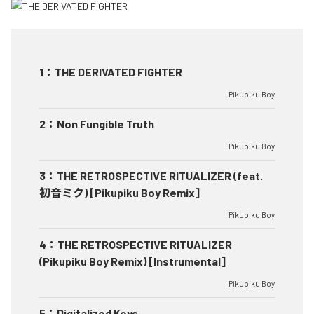
1
：
THE DERIVATED FIGHTER
Pikupiku Boy
2
：
Non Fungible Truth
Pikupiku Boy
3
：
THE RETROSPECTIVE RITUALIZER (feat.
初音ミク) [Pikupiku Boy Remix]
Pikupiku Boy
4
：
THE RETROSPECTIVE RITUALIZER
(Pikupiku Boy Remix) [Instrumental]
Pikupiku Boy
5
：
Digitalized Keys