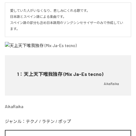
愛していた人がいなくなり、悲しみにくれる歌です。

日本語とスペイン語による楽曲です。

スペイン語の部分も含め日本語用のソングシンセサイザーのみで作成してい
ます。
1
：
天上天下唯我独存 (Mix Ja-Es tecno)
AikaRaika
AikaRaika
ジャンル：
テクノ
/
ラテン
/
ポップ