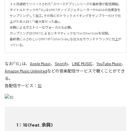
３ヶ月連続でリリースされた｢スペースデブリ｣シリーズの最終章が配信開始｡

タイトルトラックの｢1G｣はOMKTがノイズジェネレーターやNASAの効果音を
サンプリングして加工｡その殆どのトラックメイキングをサンプラーだけで仕
上げた本人曰く｢1番大変だった曲｣。

余興によるポエトリーなヴォーカルも必聴｡

カップリングはOMKTによるシネマティックなThe Other Sideを収録｡

最終章にふさわしいOMKTの｢Other Side｣な壮大なサウンドトラックに仕上が
っている｡
なお「
1G
」は、
Apple Music
、
Spotify
、
LINE MUSIC
、
YouTube Music
、
Amazon Music Unlimited
などの音楽配信サービスで聴くことができ
る。
各配信サービス：
1G
1
：
1G (feat. 余興)