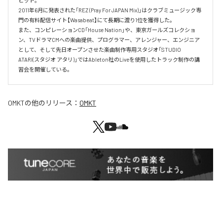
ヒット。

2011年6月に発表された「REZ (Pray For JAPAN Mix)」はクラブミュージック専
門の有料配信サイト【Wasabeat】にて長期に渡り1位を獲得した。

また、コンピレーションCD「House Nation」や、東京ガールズコレクショ
ン、TVドラマCMへの楽曲提供、プログラマー、アレンジャー、エンジニア
として、そして先日オープンさせた楽曲制作専用スタジオ「STUDIO 
ATARI(スタジオ アタリ)」ではAbleton社のLiveを使用したトラック制作の講
習会を開催している。
OMKT
の他のリリース：
OMKT