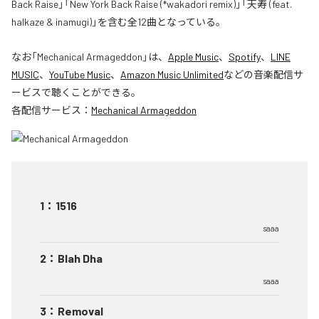
Back Raise」「New York Back Raise (*wakadori remix)」「天寿 (feat.
halkaze & inamugi)」を含む全12曲となっている。
なお「
Mechanical Armageddon
」は、
Apple Music
、
Spotify
、
LINE
MUSIC
、
YouTube Music
、
Amazon Music Unlimited
などの音楽配信サ
ービスで聴くことができる。
各配信サービス：
Mechanical Armageddon
1
：
1516
saaa
2
：
Blah Dha
saaa
3
：
Removal