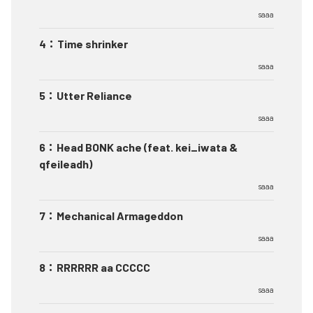
saaa
4
：
Time shrinker
saaa
5
：
Utter Reliance
saaa
6
：
Head BONK ache (feat. kei_iwata &
qfeileadh)
saaa
7
：
Mechanical Armageddon
saaa
8
：
RRRRRR aa CCCCC
saaa