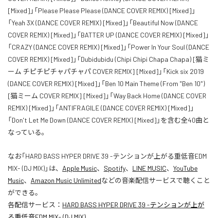
[Mixed]」「Please Please Please (DANCE COVER REMIX) [Mixed]」
「Yeah 3X (DANCE COVER REMIX) [Mixed]」「Beautiful Now (DANCE
COVER REMIX) [Mixed]」「BATTER UP (DANCE COVER REMIX) [Mixed]」
「CRAZY (DANCE COVER REMIX) [Mixed]」「Power In Your Soul (DANCE
COVER REMIX) [Mixed]」「Dubidubidu (Chipi Chipi Chapa Chapa) [猫ミ
ーム チピチピチャパチャパ COVER REMIX] [Mixed]」「Kick six 2019
(DANCE COVER REMIX) [Mixed]」「Ben 10 Main Theme (From "Ben 10")
[猫ミーム COVER REMIX] [Mixed]」「Way Back Home (DANCE COVER
REMIX) [Mixed]」「ANTIFRAGILE (DANCE COVER REMIX) [Mixed]」
「Don't Let Me Down (DANCE COVER REMIX) [Mixed]」を含む全40曲と
なっている。
なお「
HARD BASS HYPER DRIVE 39 -テンションが上がる重低音EDM
MIX- (DJ MIX)
」は、
Apple Music
、
Spotify
、
LINE MUSIC
、
YouTube
Music
、
Amazon Music Unlimited
などの音楽配信サービスで聴くこと
ができる。
各配信サービス：
HARD BASS HYPER DRIVE 39 -テンションが上が
る重低音EDM MIX- (DJ MIX)