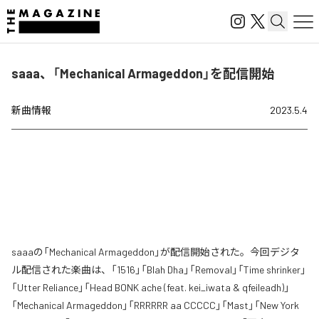
saaa、「Mechanical Armageddon」を配信開始
新曲情報
2023.5.4
saaaの「Mechanical Armageddon」が配信開始された。今回デジタ
ル配信された楽曲は、「1516」「Blah Dha」「Removal」「Time shrinker」
「Utter Reliance」「Head BONK ache (feat. kei_iwata & qfeileadh)」
「Mechanical Armageddon」「RRRRRR aa CCCCC」「Mast」「New York