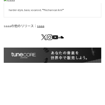
harder-style, bass, vocaloid, """Mechanical Arm"""
saaa
の他のリリース：
saaa