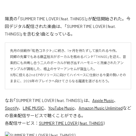
陽真の「SUMMER TIME LOVER (feat. THINGS)」が配信開始された。今
回デジタル配信された楽曲は、「SUMMER TIME LOVER (feat.
THINGS)」を含む全1曲となっている。
先月の挑戦作『虹色コネクト』に続き、1ヶ月を待たずして放たれる今作。

同郷の先輩でもある藤正裕太がボーカルを務めるバンド「THINGS」を迎え、音
楽的にも共鳴し合う二人のボーカルが紡ぎ出すハーモニーと洗練されたアン
サンブルが調和した、極上のサマーアンセムが誕生した。

9月に控える2nd EPのリリースに向けてハイペースに仕掛ける今夏の勢いその
ままに、2026年のブレイクへ向けてさらなる躍進を遂げるだろう。
なお「
SUMMER TIME LOVER (feat. THINGS)
」は、
Apple Music
、
Spotify
、
LINE MUSIC
、
YouTube Music
、
Amazon Music Unlimited
など
の音楽配信サービスで聴くことができる。
各配信サービス：
SUMMER TIME LOVER (feat. THINGS)