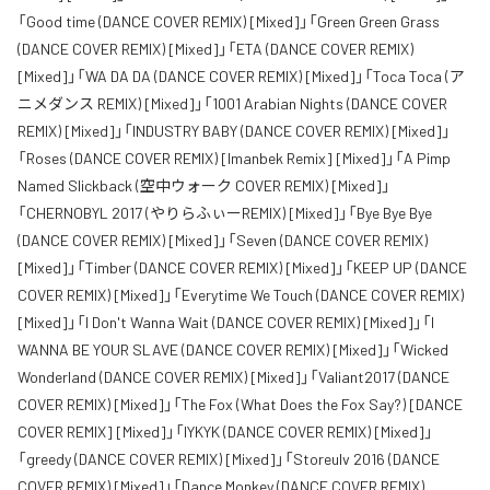
「Good time (DANCE COVER REMIX) [Mixed]」「Green Green Grass
(DANCE COVER REMIX) [Mixed]」「ETA (DANCE COVER REMIX)
[Mixed]」「WA DA DA (DANCE COVER REMIX) [Mixed]」「Toca Toca (ア
ニメダンス REMIX) [Mixed]」「1001 Arabian Nights (DANCE COVER
REMIX) [Mixed]」「INDUSTRY BABY (DANCE COVER REMIX) [Mixed]」
「Roses (DANCE COVER REMIX) [Imanbek Remix] [Mixed]」「A Pimp
Named Slickback (空中ウォーク COVER REMIX) [Mixed]」
「CHERNOBYL 2017 (やりらふぃーREMIX) [Mixed]」「Bye Bye Bye
(DANCE COVER REMIX) [Mixed]」「Seven (DANCE COVER REMIX)
[Mixed]」「Timber (DANCE COVER REMIX) [Mixed]」「KEEP UP (DANCE
COVER REMIX) [Mixed]」「Everytime We Touch (DANCE COVER REMIX)
[Mixed]」「I Don't Wanna Wait (DANCE COVER REMIX) [Mixed]」「I
WANNA BE YOUR SLAVE (DANCE COVER REMIX) [Mixed]」「Wicked
Wonderland (DANCE COVER REMIX) [Mixed]」「Valiant2017 (DANCE
COVER REMIX) [Mixed]」「The Fox (What Does the Fox Say?) [DANCE
COVER REMIX] [Mixed]」「IYKYK (DANCE COVER REMIX) [Mixed]」
「greedy (DANCE COVER REMIX) [Mixed]」「Storeulv 2016 (DANCE
COVER REMIX) [Mixed]」「Dance Monkey (DANCE COVER REMIX)