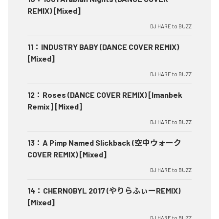
REMIX) [Mixed]
DJ HARE to BUZZ
11
：
INDUSTRY BABY (DANCE COVER REMIX)
[Mixed]
DJ HARE to BUZZ
12
：
Roses (DANCE COVER REMIX) [Imanbek
Remix] [Mixed]
DJ HARE to BUZZ
13
：
A Pimp Named Slickback (空中ウォーク
COVER REMIX) [Mixed]
DJ HARE to BUZZ
14
：
CHERNOBYL 2017 (やりらふぃーREMIX)
[Mixed]
DJ HARE to BUZZ