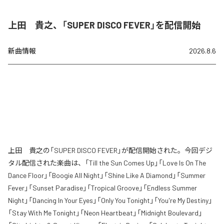
上田 貴之、「SUPER DISCO FEVER」を配信開始
新曲情報
2026.8.6
上田 貴之の「SUPER DISCO FEVER」が配信開始された。今回デジ
タル配信された楽曲は、「Till the Sun Comes Up」「Love Is On The
Dance Floor」「Boogie All Night」「Shine Like A Diamond」「Summer
Fever」「Sunset Paradise」「Tropical Groove」「Endless Summer
Night」「Dancing In Your Eyes」「Only You Tonight」「You're My Destiny」
「Stay With Me Tonight」「Neon Heartbeat」「Midnight Boulevard」