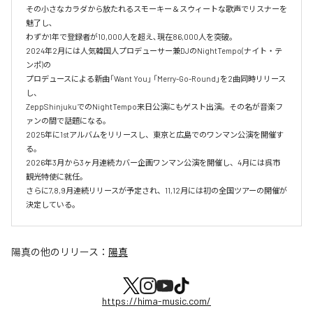
その小さなカラダから放たれるスモーキー＆スウィートな歌声でリスナーを
魅了し､‌

わずか1年で登録者が10,000人を超え､現在86,000人を突破。‌

2024年2月には人気韓国人プロデューサー兼DJのNightTempo(ナイト・テ
ンポ)の‌

プロデュースによる新曲「Want You」 「Merry-Go-Round」を2曲同時リリース
し、‌

ZeppShinjukuでのNightTempo来日公演にもゲスト出演。その名が音楽フ
ァンの間で話題になる。‌

2025年に1stアルバムをリリースし、東京と広島でのワンマン公演を開催す
る。

2026年3月から3ヶ月連続カバー企画ワンマン公演を開催し、4月には呉市
観光特使に就任。

さらに7,8,9月連続リリースが予定され、11,12月には初の全国ツアーの開催が
決定している。
陽真
の他のリリース：
陽真
https://hima-music.com/