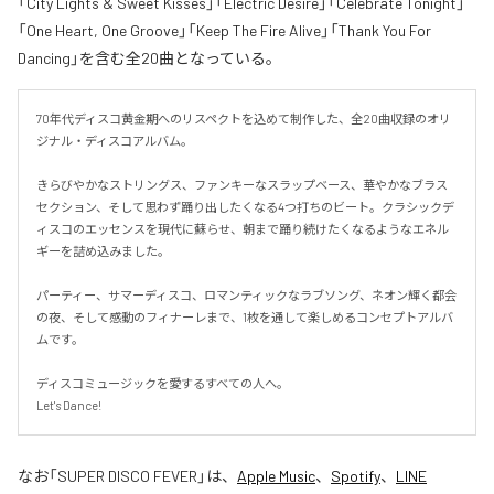
「City Lights & Sweet Kisses」「Electric Desire」「Celebrate Tonight」
「One Heart, One Groove」「Keep The Fire Alive」「Thank You For
Dancing」を含む全20曲となっている。
70年代ディスコ黄金期へのリスペクトを込めて制作した、全20曲収録のオリ
ジナル・ディスコアルバム。

きらびやかなストリングス、ファンキーなスラップベース、華やかなブラス
セクション、そして思わず踊り出したくなる4つ打ちのビート。クラシックデ
ィスコのエッセンスを現代に蘇らせ、朝まで踊り続けたくなるようなエネル
ギーを詰め込みました。

パーティー、サマーディスコ、ロマンティックなラブソング、ネオン輝く都会
の夜、そして感動のフィナーレまで、1枚を通して楽しめるコンセプトアルバ
ムです。

ディスコミュージックを愛するすべての人へ。

Let's Dance!
なお「
SUPER DISCO FEVER
」は、
Apple Music
、
Spotify
、
LINE