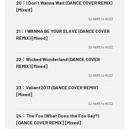
20
：
I Don't Wanna Wait (DANCE COVER REMIX)
[Mixed]
DJ HARE to BUZZ
21
：
I WANNA BE YOUR SLAVE (DANCE COVER
REMIX) [Mixed]
DJ HARE to BUZZ
22
：
Wicked Wonderland (DANCE COVER
REMIX) [Mixed]
DJ HARE to BUZZ
23
：
Valiant2017 (DANCE COVER REMIX)
[Mixed]
DJ HARE to BUZZ
24
：
The Fox (What Does the Fox Say?)
[DANCE COVER REMIX] [Mixed]