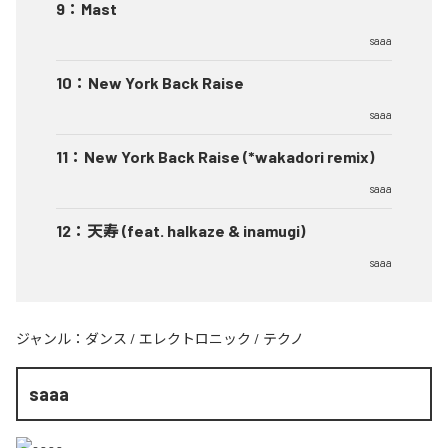
9
：
Mast
saaa
10
：
New York Back Raise
saaa
11
：
New York Back Raise (*wakadori remix)
saaa
12
：
天寿 (feat. halkaze & inamugi)
saaa
ジャンル：
ダンス
/
エレクトロニック
/
テクノ
saaa