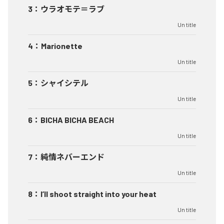
3
：
ウラオモテ＝ラブ
Un title
4
：
Marionette
Un title
5
：
シャイシテル
Un title
6
：
BICHA BICHA BEACH
Un title
7
：
純情ネバーエンド
Un title
8
：
I’ll shoot straight into your heat
Un title