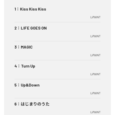
1
：
Kiss Kiss Kiss
LiPAINT
2
：
LIFE GOES ON
LiPAINT
3
：
MAGIC
LiPAINT
4
：
Turn Up
LiPAINT
5
：
Up&Down
LiPAINT
6
：
はじまりのうた
LiPAINT