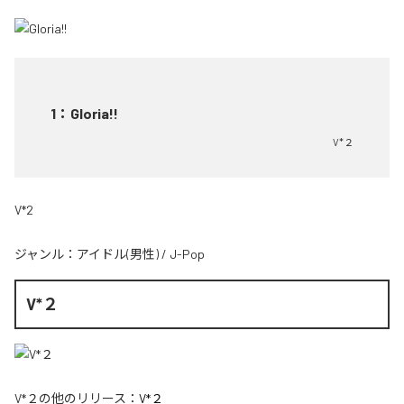
1
：
Gloria!!
V*２
V*2
ジャンル：
アイドル(男性)
/
J-Pop
V*２
V*２
の他のリリース：
V*２