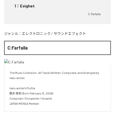
1
：
Evighet
C:Farfalla
ジャンル：
エレクトロニック
/
サウンドエフェクト
C:Farfalla
The Music Collection: All Tracks Written, Composed, and Arranged by 
halu-winter.

halu-winter's Profile

鈴木 悠冬 (Born February 13, 2006)

Composer / Songwriter / Vocalist

JAPAN MENSA Member