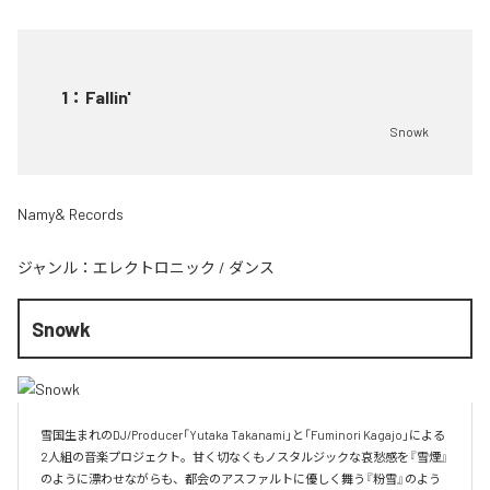
1
：
Fallin'
Snowk
Namy& Records
ジャンル：
エレクトロニック
/
ダンス
Snowk
雪国生まれのDJ/Producer「Yutaka Takanami」と「Fuminori Kagajo」による
2人組の音楽プロジェクト。甘く切なくもノスタルジックな哀愁感を『雪煙』
のように漂わせながらも、都会のアスファルトに優しく舞う『粉雪』のよう