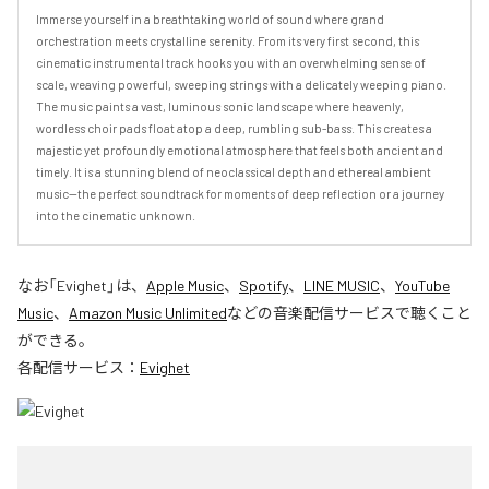
Immerse yourself in a breathtaking world of sound where grand 
orchestration meets crystalline serenity. From its very first second, this 
cinematic instrumental track hooks you with an overwhelming sense of 
scale, weaving powerful, sweeping strings with a delicately weeping piano.

​The music paints a vast, luminous sonic landscape where heavenly, 
wordless choir pads float atop a deep, rumbling sub-bass. This creates a 
majestic yet profoundly emotional atmosphere that feels both ancient and 
timely. It is a stunning blend of neoclassical depth and ethereal ambient 
music—the perfect soundtrack for moments of deep reflection or a journey 
into the cinematic unknown.
なお「
Evighet
」は、
Apple Music
、
Spotify
、
LINE MUSIC
、
YouTube
Music
、
Amazon Music Unlimited
などの音楽配信サービスで聴くこと
ができる。
各配信サービス：
Evighet