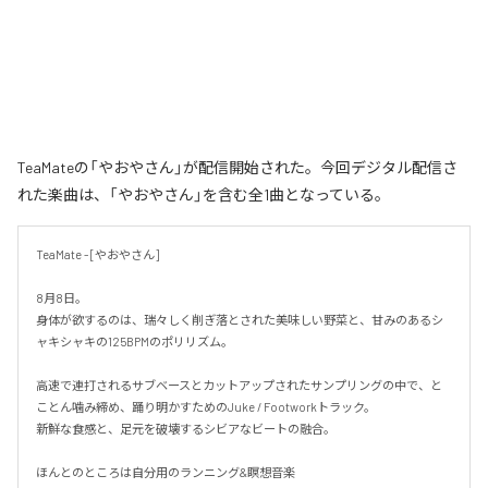
TeaMateの「やおやさん」が配信開始された。今回デジタル配信さ
れた楽曲は、「やおやさん」を含む全1曲となっている。
TeaMate - [やおやさん]

8月8日。

身体が欲するのは、瑞々しく削ぎ落とされた美味しい野菜と、甘みのあるシ
ャキシャキの125BPMのポリリズム。

高速で連打されるサブベースとカットアップされたサンプリングの中で、と
ことん噛み締め、踊り明かすためのJuke / Footworkトラック。

新鮮な食感と、足元を破壊するシビアなビートの融合。

ほんとのところは自分用のランニング&瞑想音楽
