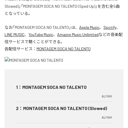
Slowed)」「MONTAGEM SOCA NO TALENTO (Sped Up)」を含む全5曲
となっている。
なお「
MONTAGEM SOCA NO TALENTO
」は、
Apple Music
、
Spotify
、
LINE MUSIC
、
YouTube Music
、
Amazon Music Unlimited
などの音楽配
信サービスで聴くことができる。
各配信サービス：
MONTAGEM SOCA NO TALENTO
1
：
MONTAGEM SOCA NO TALENTO
ALIYAH
2
：
MONTAGEM SOCA NO TALENTO (Slowed)
ALIYAH