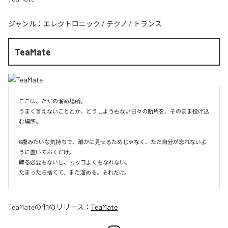
ジャンル：
エレクトロニック
/
テクノ
/
トランス
TeaMate
ここは、ただの溜め場所。

うまく言えないこととか、どうしようもない日々の断片を、そのまま投げ込
む場所。

6歳みたいな気持ちで、誰かに見せるためじゃなく、ただ自分が忘れないよ
うに置いておくだけ。

飾る必要もないし、カッコよくもなれない。

たまったら捨てて、また溜める。それだけ。
TeaMate
の他のリリース：
TeaMate