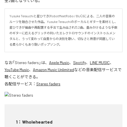
全2曲となっている。
Yusuke Terauchiと星ひでき(RobotMeetRobo / BIJŪ)による、二人の音楽の
ルーツを融合させた作品。Yusuke Terauchiのボーカルとギターを素材とし、
星ひできが編曲や再配置する手法で生み出された2曲。畳みかけるような手数
のギターに応えるグリッチの利いたエレクトロサウンドのインストゥルメン
タルと、うって変わって自責からの決別を歌い、切なさと熱意が同居してい
る柔らかくもあり鋭いポップソング。
なお「
Stereo faders
」は、
Apple Music
、
Spotify
、
LINE MUSIC
、
YouTube Music
、
Amazon Music Unlimited
などの音楽配信サービスで
聴くことができる。
各配信サービス：
Stereo faders
1
：
Wholehearted