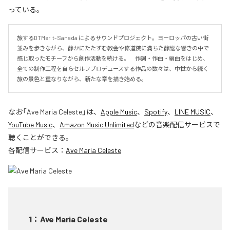
っている。
旅するDTMer  t- Sanada によるサウンドプロジェクト。ヨーロッパの古い街
並みを歩きながら、静かにたたずむ教会や修道院に満ちた静謐な響きの中で
感じ取ったモチーフから創作活動を続ける。　作詞・作曲・編曲をはじめ、
全ての制作工程を自らセルフプロデュースする作品の数々は、中世から続く
旅の景色と重なりながら、新たな章を描き始める。
なお「
Ave Maria Celeste
」は、
Apple Music
、
Spotify
、
LINE MUSIC
、
YouTube Music
、
Amazon Music Unlimited
などの音楽配信サービスで
聴くことができる。
各配信サービス：
Ave Maria Celeste
1
：
Ave Maria Celeste