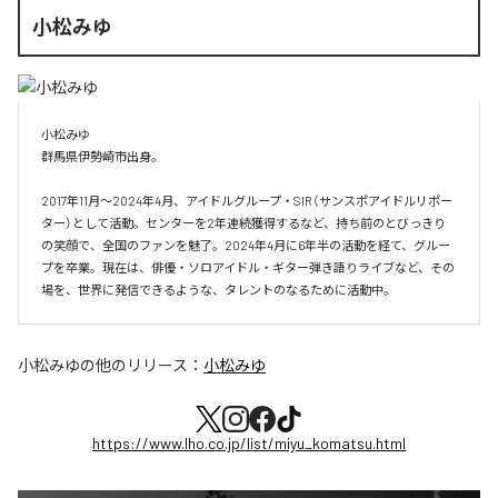
小松みゆ
小松みゆ

群馬県伊勢崎市出身。

2017年11月〜2024年4月、アイドルグループ・SIR（サンスポアイドルリポー
ター）として活動。センターを2年連続獲得するなど、持ち前のとびっきり
の笑顔で、全国のファンを魅了。2024年4月に6年半の活動を経て、グルー
プを卒業。現在は、俳優・ソロアイドル・ギター弾き語りライブなど、その
場を、世界に発信できるような、タレントのなるために活動中。
小松みゆ
の他のリリース：
小松みゆ
https://www.lho.co.jp/list/miyu_komatsu.html