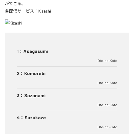
ができる。
各配信サービス：
Kizashi
1
：
Asagasumi
Oto-no-Koto
2
：
Komorebi
Oto-no-Koto
3
：
Sazanami
Oto-no-Koto
4
：
Suzukaze
Oto-no-Koto