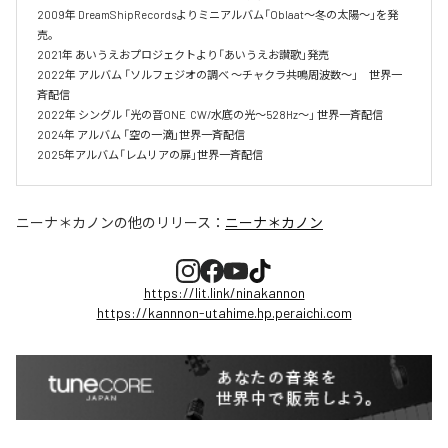
2009年 DreamShipRecordsよりミニアルバム「Oblaat～冬の太陽～」を発
売。

2021年 あいうえおプロジェクトより「あいうえお讃歌」発売

2022年 アルバム 「ソルフェジオの調べ ～チャクラ共鳴周波数～」　世界一
斉配信

2022年 シングル 「光の音ONE  CW/水底の光～528Hz～」 世界一斉配信 

2024年 アルバム 「空の一滴」世界一斉配信　

2025年アルバム「レムリアの扉」世界一斉配信
ニーナ＊カノン
の他のリリース：
ニーナ＊カノン
https://lit.link/ninakannon
https://kannnon-utahime.hp.peraichi.com