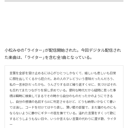
小松みゆの「ライター」が配信開始された。今回デジタル配信され
た楽曲は、「ライター」を含む全1曲となっている。
言葉を全部を受け止めるには心がひとつしかなくて、嬉しいも悲しいも日常
に顔を出してくるから厄介だ。あの人のアレどういう意味だったんだろう、
私の一言余計だったかも、うんざりするほど繰り返すくせに、気づけばそれ
も忘れてまたつながりを探し求めている。便利な時代だから疑問に思った事
柄は瞬時に検索してまるでその時から自分のものだったかのようにできる
し、自分の感情の名前すらAIに判定させるけど、どうも納得いかなくて書い
ては消し、コードを付けてはやり直し、薄い壁の部屋で、まだ誰のものにも
ならないように静かにギターの弦を撫でている。溢れた言葉をすくって歌に
するどうしようもない日々、いつか言えない言葉の代わりに渡す歌、ライタ
ー