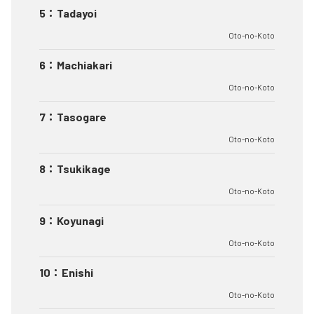
5
：
Tadayoi
Oto-no-Koto
6
：
Machiakari
Oto-no-Koto
7
：
Tasogare
Oto-no-Koto
8
：
Tsukikage
Oto-no-Koto
9
：
Koyunagi
Oto-no-Koto
10
：
Enishi
Oto-no-Koto