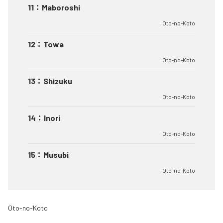
11
：
Maboroshi
Oto-no-Koto
12
：
Towa
Oto-no-Koto
13
：
Shizuku
Oto-no-Koto
14
：
Inori
Oto-no-Koto
15
：
Musubi
Oto-no-Koto
Oto-no-Koto