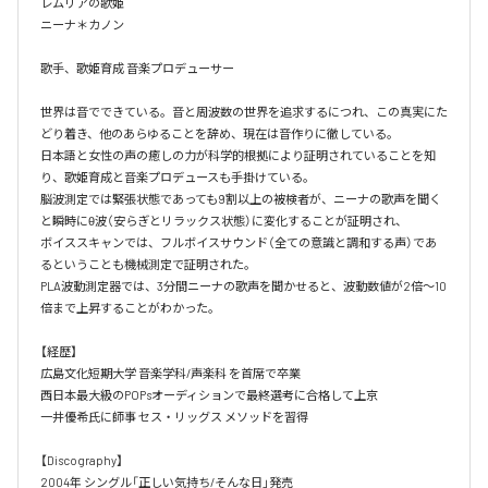
レムリアの歌姫

ニーナ＊カノン

歌手、歌姫育成 音楽プロデューサー

世界は音でできている。音と周波数の世界を追求するにつれ、この真実にた
どり着き、他のあらゆることを辞め、現在は音作りに徹している。

日本語と女性の声の癒しの力が科学的根拠により証明されていることを知
り、歌姫育成と音楽プロデュースも手掛けている。

脳波測定では緊張状態であっても9割以上の被検者が、ニーナの歌声を聞く
と瞬時にθ波（安らぎとリラックス状態）に変化することが証明され、

ボイススキャンでは、フルボイスサウンド（全ての意識と調和する声）であ
るということも機械測定で証明された。

PLA波動測定器では、3分間ニーナの歌声を聞かせると、波動数値が2倍～10
倍まで上昇することがわかった。

【経歴】

広島文化短期大学 音楽学科/声楽科 を首席で卒業 

西日本最大級のPOPsオーディションで最終選考に合格して上京

一井優希氏に師事 セス・リッグス メソッドを習得

【Discography】

2004年 シングル「正しい気持ち/そんな日」発売
