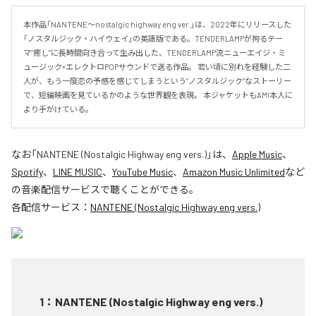
本作品「NANTENE〜nostalgic highway eng ver.」は、2022年にリリースした
「ノスタルジック・ハイウェイ」の英語版である。TENDERLAMPが拘るテー
マ”癒し”に長時間向き合って生み出した、TENDERLAMP流ニューエイジ・ミ
ュージック×エレクトロPOPサウンドで送る作品。 若い頃に別れを経験した二
人が、もう一度恋の予感を感じてしまうという”ノスタルジック”なストーリー
で、短編映画を見ているかのような世界観を表現。 本ジャケットもAMI本人に
より手がけている。
なお「
NANTENE (Nostalgic Highway eng vers.)
」は、
Apple Music
、
Spotify
、
LINE MUSIC
、
YouTube Music
、
Amazon Music Unlimited
など
の音楽配信サービスで聴くことができる。
各配信サービス：
NANTENE (Nostalgic Highway eng vers.)
1
：
NANTENE (Nostalgic Highway eng vers.)