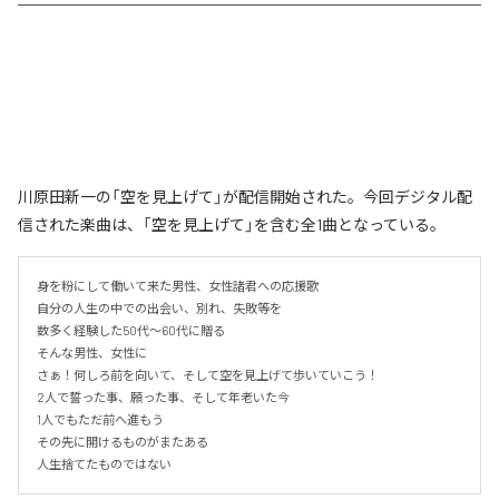
川原田新一の「空を見上げて」が配信開始された。今回デジタル配
信された楽曲は、「空を見上げて」を含む全1曲となっている。
身を粉にして働いて来た男性、女性諸君への応援歌

自分の人生の中での出会い、別れ、失敗等を

数多く経験した50代〜60代に贈る

そんな男性、女性に

さぁ！何しろ前を向いて、そして空を見上げて歩いていこう！

2人で誓った事、願った事、そして年老いた今

1人でもただ前へ進もう

その先に開けるものがまたある

人生捨てたものではない