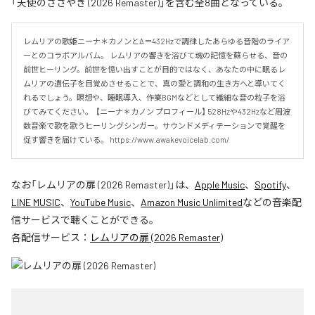
「天使のささやき (2026 Remaster)」を含む全8曲となっている。
レムリアの歌姫ニーナ＊カノンとA＝432Hzで調律したあらゆる音階のライア
ーとのコラボアルバム。 レムリアの響きを浴びて魂の記憶を蘇らせる、音の
前世ヒーリング。前世を憶い出すことが目的ではなく、あなたの中に眠るレ
ムリアの遺伝子を目覚めさせることで、真の愛と調和の生き方へと導いてく
れるでしょう。瞑想や、睡眠導入、作業BGMなどとして繊細な音の粒子を浴
びてみてください。  【ニーナ＊カノン プロフィール】 528Hzや432Hzなど周波
数音楽で歌を歌うヒーリングシンガー。サウンドメディテーションで覚醒を
促す響きを届けている。 https://www.awakevoicelab.com/
なお「
レムリアの扉 (2026 Remaster)
」は、
Apple Music
、
Spotify
、
LINE MUSIC
、
YouTube Music
、
Amazon Music Unlimited
などの音楽配
信サービスで聴くことができる。
各配信サービス：
レムリアの扉 (2026 Remaster)