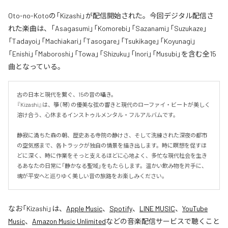
Oto-no-Kotoの「Kizashi」が配信開始された。今回デジタル配信さ
れた楽曲は、「Asagasumi」「Komorebi」「Sazanami」「Suzukaze」
「Tadayoi」「Machiakari」「Tasogare」「Tsukikage」「Koyunagi」
「Enishi」「Maboroshi」「Towa」「Shizuku」「Inori」「Musubi」を含む全15
曲となっている。
古の日本と現代を繋ぐ、15の音の囁き。

『Kizashi』は、箏（琴）の優美な弦の響きと現代のローファイ・ビートが美しく
溶け合う、心休まるインストゥルメンタル・フルアルバムです。

静寂に満ちた森の朝、歴史ある寺院の静けさ、そして洗練された深夜の都市
の空気感まで、各トラックが独自の情景を描き出します。時に瞑想を促すほ
どに深く、時に作業をそっと支えるほどに心地よく、多忙な現代社会を生き
るあなたの日常に「静かなる聖域」をもたらします。温かい飲み物を片手に、
魂が平安へと巡りゆく美しい音の旅路をお楽しみください。
なお「
Kizashi
」は、
Apple Music
、
Spotify
、
LINE MUSIC
、
YouTube
Music
、
Amazon Music Unlimited
などの音楽配信サービスで聴くこと