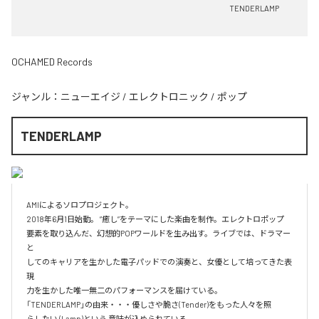
TENDERLAMP
OCHAMED Records
ジャンル：
ニューエイジ
/
エレクトロニック
/
ポップ
TENDERLAMP
AMIによるソロプロジェクト。

2018年6月1日始動。 ”癒し”をテーマにした楽曲を制作。エレクトロポップ

要素を取り込んだ、幻想的POPワールドを生み出す。ライブでは、ドラマー
と

してのキャリアを生かした電子パッドでの演奏と、女優として培ってきた表
現

力を生かした唯一無二のパフォーマンスを届けている。

「TENDERLAMP」の由来・・・優しさや脆さ(Tender)をもった人々を照

らしたい (Lamp)という 意味が込められている。