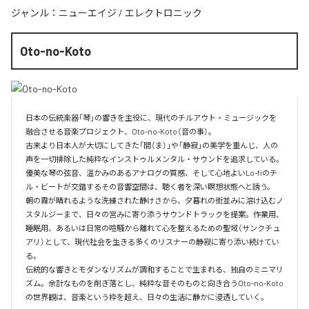
ジャンル：
ニューエイジ
/
エレクトロニック
Oto-no-Koto
日本の伝統楽器「琴」の響きを主役に、現代のチルアウト・ミュージックを
融合させる音楽プロジェクト、Oto-no-Koto（音の事）。

古来より日本人が大切にしてきた「間（ま）」や「静寂」の美学を重んじ、人の
声を一切排除した純粋なインストゥルメンタル・サウンドを追求している。
優美な琴の弦音、温かみのあるアナログの質感、そして心地よいLo-fiのチ
ル・ビートが交錯するその音響空間は、聴く者を深い瞑想状態へと誘う。

朝の霧が晴れるような洗練された静けさから、夕暮れの街並みに溶け込むノ
スタルジーまで、日々の営みに寄り添うサウンドトラックを提案。作業用、
睡眠用、あるいは日常の喧騒から離れて心を整えるための聖域（サンクチュ
アリ）として、現代社会を生きる多くのリスナーの静寂に寄り添い続けてい
る。

伝統的な響きとモダンなリズムが調和することで生まれる、独自のミニマリ
ズム。余計なものを削ぎ落とし、純粋な音そのものと向き合うOto-no-Koto
の世界観は、音楽という枠を超え、日々の生活に静かに浸透していく。