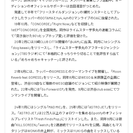
ループ。読み方は「マイクロウルーガ」。メンバーを募集しつつ活動中。オー
ディションのオフィシャルサポーターは吉田凜音がつとめた。

　発進して半年で「フリースタイルダンジョン」の1期モンスターとしてブレ
イクしたラッパーのDOTAMAとhy4_4yhの2マンライブのOAに抜擢された。

　19年10月、「CONCORDE」「Right Now」などを収録した
1stEP「CONCORDE」を全国発売。同作はライムスター宇多丸の連載コラムに
て「突き抜けた90’sヒップホップ愛」と評価を受けた。

　20年2月には川崎CLUB CITTA’開催の「@JAM」に出演。同月に1stシングル
「dog kawaii」をリリースし、「ライムスター宇多丸のアフター6 ジャンクシ
ョン」（TBSラジオ）にて「本格的にきっちりやり切ることで批評性すら出て
いる」「めちゃめちゃキャッチー」と評された。

　21年6月には、ラッパーのGOMESSとのツーマンライブを開催し、「Moon 
Reverb feat.GOMESS」をリリース。同年8月にはWEGO＆米原康正の企画に
登場し、渋谷109店など複数のWEGO店舗のビジョンにて紹介映像が展開さ
れた。22年4月には「Go Forward EP」を発売、9月には渋谷club asiaにてワ
ンマンライブを開催した。

　24年11月にはシングル「MAD MIC」を、25年1月には「ASTRO JET」をリリー
ス。「ASTRO JET」は22万人以上のフォロワーを集めるSpotifyのオフィシャ
ルプレイリスト「Fresh Finds Pop」にリストインした。また、同年9月には新
曲「KILL SCREEN」「watch」を2週連続でリリース＆MVを公開。両曲ともマス
タリングはWONKの井上幹が、ミックスはYUKIらの曲をミックスしている