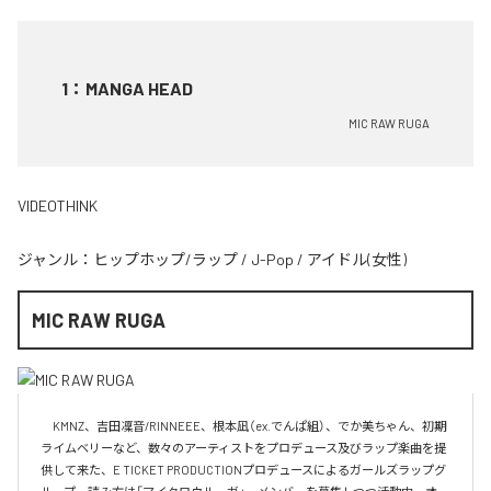
1
：
MANGA HEAD
MIC RAW RUGA
VIDEOTHINK
ジャンル：
ヒップホップ/ラップ
/
J-Pop
/
アイドル(女性)
MIC RAW RUGA
　KMNZ、吉田凜音/RINNEEE、根本凪（ex.でんぱ組）、でか美ちゃん、初期
ライムベリーなど、数々のアーティストをプロデュース及びラップ楽曲を提
供して来た、E TICKET PRODUCTIONプロデュースによるガールズラップグ