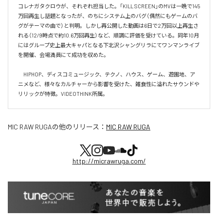
コレナガタクロウが、それぞれ担当した。「KILL SCREEN」のMVは一晩で145
万回再生し話題となったが、のちにシステム上のバグ（偶然にもゲームのバ
グがテーマの曲で）と判明。しかし再公開した動画は6日で2万回以上再生さ
れる（12/9時点で約10.6万回再生）など、順調に評価を受けている。同年10月
にはグループ史上最大キャパとなる下北沢シャングリラにてワンマンライブ
を開催、会場満員にて成功を収めた。

　HIPHOP、ディスコミュージック、テクノ、ハウス、ゲーム、遊園地、ア
ニメなど、様々なカルチャーから影響を受けた、雑食性に溢れたサウンドや
リリックが特徴。VIDEOTHINK所属。
MIC RAW RUGA
の他のリリース：
MIC RAW RUGA
http://micrawruga.com/