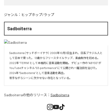
ジャンル：
ヒップホップ/ラップ
Sadboiterra
Sadboiterra（サッドボーイテラ） 2000年10月3日生まれ、日系ブラジル人と
して日本で育った。 13歳からフリースタイルラップ、楽曲制作を初める。 
2022年 "TERRA" として本格的に音楽活動を開始。 デビュー作の "ABYSS" が
YouTubeチャンネル "03-performance" にて公開され一躍注目を浴びた。 
2024年 "Sadboiterra" として音楽活動を再会。

若手ながらシーンに欠かせない存在となっている。
Sadboiterra
の他のリリース：
Sadboiterra