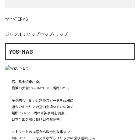
YAMATERAS
ジャンル：
ヒップホップ/ラップ
YOS-MAG
石川県金沢市出身。

横浜の大型crew BAYHOOD所属のMC。

圧倒的な行動力と制作スピードを武器に

過去のキャリアの空白を埋めるかの如く

場所, ジャンル問わず神奈川を拠点に

日本全国を股に掛け日々奮闘中。

ストリートの描写から政治的な事まで.

時にはユーモアを交えながらリリックの振り幅は広い。
