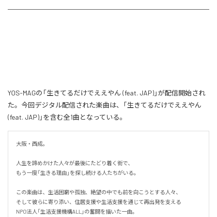
YOS-MAGの「生きてるだけでええやん (feat. JAP)」が配信開始され
た。今回デジタル配信された楽曲は、「生きてるだけでええやん
(feat. JAP)」を含む全1曲となっている。
大阪・西成。

人生を諦めかけた人々が最後にたどり着く街で、

もう一度「生きる理由」を探し続ける人たちがいる。

この楽曲は、生活困窮や孤独、絶望の中でも前を向こうとする人々、

そして彼らに寄り添い、住居支援や生活支援を通じて再出発を支える

NPO法人「生活支援機構ALL」の奮闘を描いた一曲。
