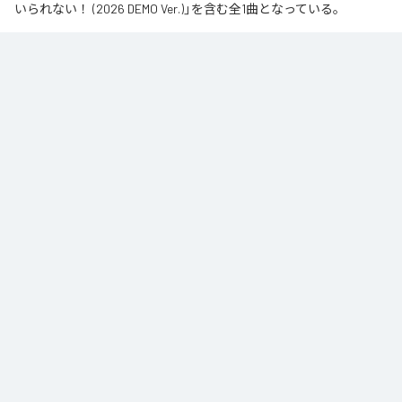
いられない！ (2026 DEMO Ver.)」を含む全1曲となっている。
なお「
王女は飲まずにいられない！ (2026 DEMO Ver.)
」は、
Apple
Music
、
Spotify
、
LINE MUSIC
、
YouTube Music
、
Amazon Music
Unlimited
などの音楽配信サービスで聴くことができる。
各配信サービス：
王女は飲まずにいられない！ (2026 DEMO Ver.)
1
：
王女は飲まずにいられない！ (2026 DEMO
Ver.)
DaVinci ST
DaVinci Record / reversta music / bhodhit LLC
ジャンル：
ロック
/
エレクトロニック
/
J-Pop