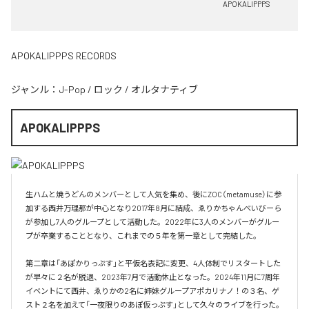
APOKALIPPPS
APOKALIPPPS RECORDS
ジャンル：
J-Pop
/
ロック
/
オルタナティブ
APOKALIPPPS
生ハムと焼うどんのメンバーとして人気を集め、後にZOC（metamuse）に参
加する西井万理那が中心となり2017年8月に結成、ゑりかちゃんべいびーら
が参加し7人のグループとして活動した。2022年に3人のメンバーがグルー
プが卒業することとなり、これまでの５年を第一章として完結した。

第二章は「あぽかりっぷす」と平仮名表記に変更、4人体制でリスタートした
が早々に２名が脱退、2023年7月で活動休止となった。2024年11月に7周年
イベントにて西井、ゑりかの2名に姉妹グループアポカリナノ！の３名、ゲ
スト２名を加えて「一夜限りのあぽ仮っぷす」として久々のライブを行った。
