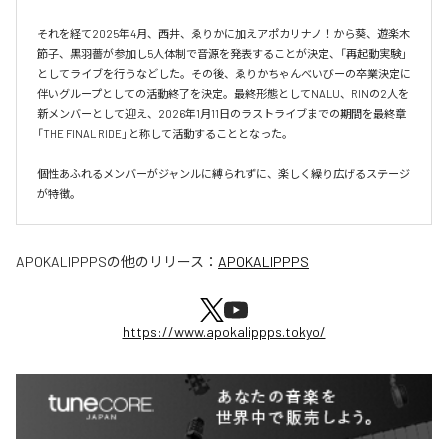
それを経て2025年4月、西井、ゑりかに加えアポカリナノ！から葵、遊楽木
節子、黒羽薔が参加し5人体制で音源を発表することが決定、「再起動実験」
としてライブを行うなどした。その後、ゑりかちゃんべいびーの卒業決定に
伴いグループとしての活動終了を決定。最終形態としてNALU、RINの2人を
新メンバーとして迎え、2026年1月11日のラストライブまでの期間を最終章
「THE FINAL RIDE」と称して活動することとなった。

個性あふれるメンバーがジャンルに縛られずに、楽しく繰り広げるステージ
が特徴。
APOKALIPPPS
の他のリリース：
APOKALIPPPS
https://www.apokalippps.tokyo/