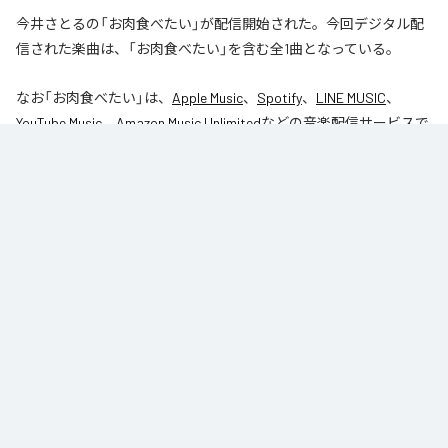
今井さとるの「お肉食べたい」が配信開始された。今回デジタル配
信された楽曲は、「お肉食べたい」を含む全1曲となっている。
なお「
お肉食べたい
」は、
Apple Music
、
Spotify
、
LINE MUSIC
、
YouTube Music
、
Amazon Music Unlimited
などの音楽配信サービスで
聴くことができる。
各配信サービス：
お肉食べたい
1
：
お肉食べたい
今井さとる
Replicant Noize