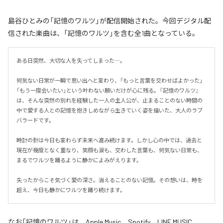
島谷ひとみの「記憶のワルツ」が配信開始された。今回デジタル配
信された楽曲は、「記憶のワルツ」を含む全1曲となっている。
ある日突然、大切な人を失ってしまった―。

何気ない日常が一瞬で思い出へと変わり、「もっと言葉を交わせばよかった」
「もう一度会いたい」という叶わない願いだけが心に残る。『記憶のワルツ』
は、そんな突然の別れを経験した一人の主人公が、止まることのない時間の
中で愛する人との記憶を抱きしめながら生きていく姿を描いた、大人のラブ
バラードです。

時計の針は今日も変わらず未来へ進み続けます。しかし心の中では、過去と
現在が幾度となく重なり、笑顔も涙も、交わした言葉も、何気ない日常も、
まるでワルツを踊るように静かによみがえります。

失ったからこそ気づく愛の深さ。消えることのない記憶。その想いは、時を
超え、今日も静かにワルツを踊り続けます。
なお「
記憶のワルツ
」は、
Apple Music
、
Spotify
、
LINE MUSIC
、