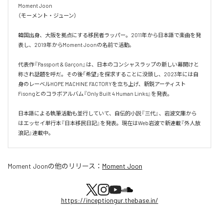
Moment Joon

（モーメント・ジューン）

韓国出身、大阪を拠点にする移民者ラッパー。2011年から日本語で楽曲を発
表し、2019年からMoment Joonの名前で活動。

代表作『Passport & Garçon』は、日本のコンシャスラップの新しい幕開けと
称され話題を呼だ。その後「希望」を探求することに没頭し、2023年には自
身のレーベルHOPE MACHINE FACTORYを立ち上げ、新鋭アーティスト
Fisongとのコラボアルバム『Only Built 4 Human Links』を発表。

日本語による執筆活動も並行していて、自伝的小説『三代』、岩波文庫から
はエッセイ単行本『日本移民日記』を発表。現在はWeb岩波で新連載『外人放
浪記』連載中。
Moment Joon
の他のリリース：
Moment Joon
https://inceptiongur.thebase.in/