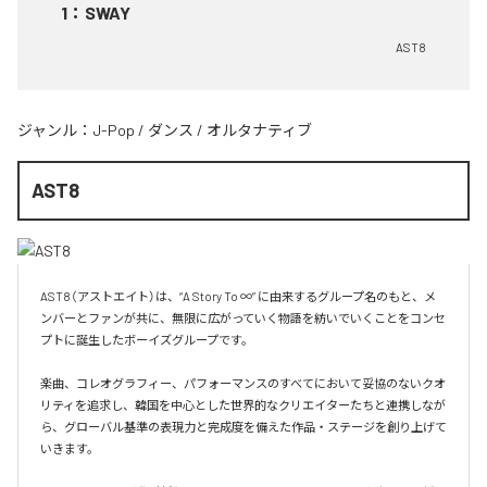
1
：
SWAY
AST8
ジャンル：
J-Pop
/
ダンス
/
オルタナティブ
AST8
AST8（アストエイト）は、“A Story To ∞” に由来するグループ名のもと、メ
ンバーとファンが共に、無限に広がっていく物語を紡いでいくことをコンセ
プトに誕生したボーイズグループです。

楽曲、コレオグラフィー、パフォーマンスのすべてにおいて妥協のないクオ
リティを追求し、韓国を中心とした世界的なクリエイターたちと連携しなが
ら、グローバル基準の表現力と完成度を備えた作品・ステージを創り上げて
いきます。
