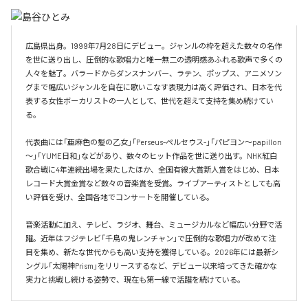
広島県出身。1999年7月28日にデビュー。ジャンルの枠を超えた数々の名作
を世に送り出し、圧倒的な歌唱力と唯一無二の透明感あふれる歌声で多くの
人々を魅了。バラードからダンスナンバー、ラテン、ポップス、アニメソン
グまで幅広いジャンルを自在に歌いこなす表現力は高く評価され、日本を代
表する女性ボーカリストの一人として、世代を超えて支持を集め続けてい
る。

代表曲には「亜麻色の髪の乙女」「Perseus-ペルセウス-」「パピヨン～papillon
～」「YUME日和」などがあり、数々のヒット作品を世に送り出す。NHK紅白
歌合戦に4年連続出場を果たしたほか、全国有線大賞新人賞をはじめ、日本
レコード大賞金賞など数々の音楽賞を受賞。ライブアーティストとしても高
い評価を受け、全国各地でコンサートを開催している。

音楽活動に加え、テレビ、ラジオ、舞台、ミュージカルなど幅広い分野で活
躍。近年はフジテレビ「千鳥の鬼レンチャン」で圧倒的な歌唱力が改めて注
目を集め、新たな世代からも高い支持を獲得している。2026年には最新シ
ングル「太陽神Prism」をリリースするなど、デビュー以来培ってきた確かな
実力と挑戦し続ける姿勢で、現在も第一線で活躍を続けている。