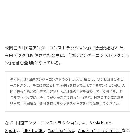
松岡宮の「国道アンダーコンストラクション」が配信開始された。
今回デジタル配信された楽曲は、「国道アンダーコンストラクショ
ン」を含む全1曲となっている。
タイトルは『国道アンダーコンストラクション』。舞台は、ゾンビだらけのゴ
ーストタウン。そこに突如として「意志」を持って生えてくるマンション群。人
間が去ったあとの世界で、建物たちが理想の世界を構築していく様子を、ど
こまでもポップに、そして鮮やかに切り取った1曲です。日常のすぐ隣にある
非日常。不思議な中毒性を持つサウンドスケープをぜひ体感してください。
なお「
国道アンダーコンストラクション
」は、
Apple Music
、
Spotify
、
LINE MUSIC
、
YouTube Music
、
Amazon Music Unlimited
など