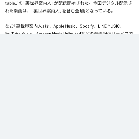
table_1の「裏世界案内人」が配信開始された。今回デジタル配信さ
れた楽曲は、「裏世界案内人」を含む全1曲となっている。
なお「
裏世界案内人
」は、
Apple Music
、
Spotify
、
LINE MUSIC
、
YouTube Music
、
Amazon Music Unlimited
などの音楽配信サービスで
聴くことができる。
各配信サービス：
裏世界案内人
1
：
裏世界案内人
table_1
Caro kissa