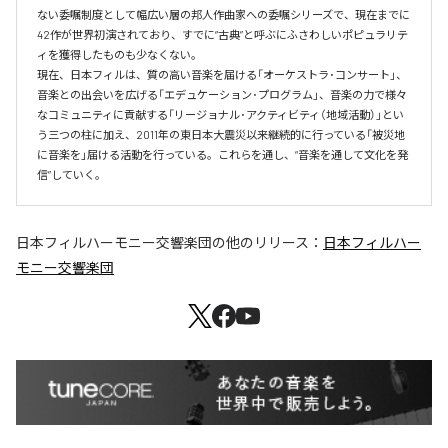
ない委嘱制度として幅広い層の邦人作曲家への委嘱シリーズで、現在までに
42作が世界初演されており、すでに“古典”と呼ぶにふさわしいポピュラリテ
ィを獲得したものも少なくない。

現在、日本フィルは、質の高い音楽を届ける「オーケストラ･コンサート」、
音楽との出会いを広げる「エデュケーション･プログラム」、音楽の力で様々
なコミュニティに貢献する「リージョナル･アクティビティ（地域活動）」とい
う三つの柱に加え、2011年の東日本大震災以来継続的に行っている「被災地
に音楽を」届ける活動を行っている。これらを通し、“音楽を通して文化を発
信”していく。
日本フィルハーモニー交響楽団
の他のリリース：
日本フィルハー
モニー交響楽団