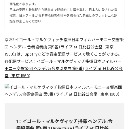
商品化となります。

日本の楽団と壮年期から晩年まで断続的に共演を重ね、日本人に愛された指
揮者。日本フィルから名誉指揮者の称号を贈られた名匠とのフレッシュな記
録をお楽しみください
なお「
イゴール・マルケヴィッチ指揮日本フィルハーモニー交響楽
団 ヘンデル:合奏協奏曲 第5番 (ライブ at 日比谷公会堂 , 東京
1960)
」は、
Spotify
などの音楽配信サービスで聴くことができる。
各配信サービス：
イゴール・マルケヴィッチ指揮日本フィルハー
モニー交響楽団 ヘンデル:合奏協奏曲 第5番 (ライブ at 日比谷公会
堂 , 東京 1960)
1
：
イゴール・マルケヴィッチ指揮 ヘンデル:合
奏協奏曲 第5番 1.Ouverture (ライブ at 日比谷