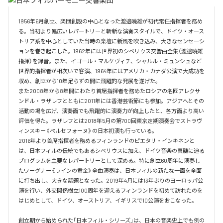
1956年6月創立、楽団創設の中心となった渡邉曉雄が初代常任指揮者を務め
る。当初より幅広いレパートリーと斬新な演奏スタイルで、ドイツ・オース
トリア系を中心としていた当時の楽壇に新風を吹き込み、大きなセンセーシ
ョンを巻き起こした。1962年には世界初のシベリウス交響曲全集（渡邉曉雄
指揮）を録音。また、イゴール・マルケヴィチ、シャルル・ミュンシュなど
世界的指揮者が相次いで客演、1964年にはアメリカ・カナダ公演で大成功を
収め、創立から10年足らずの間に飛躍的な発展を遂げた。

また2008年から8年間にわたり首席指揮者を務めたロシアの名匠アレクサ
ンドル・ラザレフとともに2011年には香港芸術節にも参加。アジアへとその
活動の場を広げ、演奏面でも飛躍的に演奏力が向上したと、各方面より高い
評価を得た。ラザレフとは2018年5月の第700回東京定期演奏会でストラヴ
ィンスキー《ペルセフォーヌ》の日本初演も行っている。

2016年より首席指揮者を務めるフィンランドのピエタリ・インキネンと
は、日本フィルの伝統でもあるシベリウスに加え、ドイツ音楽の真髄に迫る
プログラムを主要なレパートリーとして深める。特に創立60周年に演奏し
たワーグナー《ラインの黄金》全曲演奏は、日本フィルの新たな一面を全面
に打ち出し、大きな話題となった。2019年4月には13年ぶりのヨーロッパ公
演を行い、外交関係樹立100周年を迎えるフィンランドを初めて訪れたのを
はじめとして、ドイツ、オーストリア、イギリスで10公演をおこなった。

創立期から始められた「日本フィル・シリーズ」は、日本の音楽史上でも例の