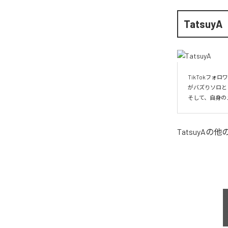
TatsuyA
TikTokフォ
がバズりソロと
TatsuyA
の他