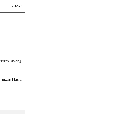
2026.8.6
h Riven」
mazon Music