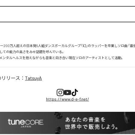
ロワー200万人超えの日本発5人組ダンスボーカルグループ「幻」のラッパーを卒業しソロ曲 「最
しての能力の高さをみせ話題を呼んでいる。

のリリース：
TatsuyA
https://www.d-e-f.net/