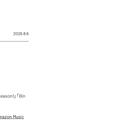
2026.8.6
on1」「Bin
mazon Music