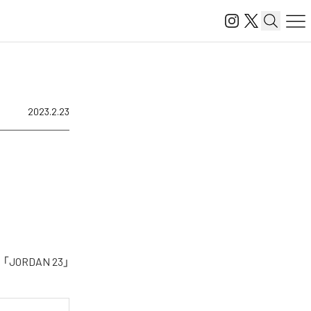
2023.2.23
ORDAN 23」