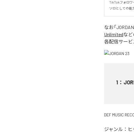
TikTokフォ
ソロとしての能力
なお「
JORDAN
Unlimited
など
各配信サービ
1
：
JOR
DEF MUSIC REC
ジャンル：
ヒ