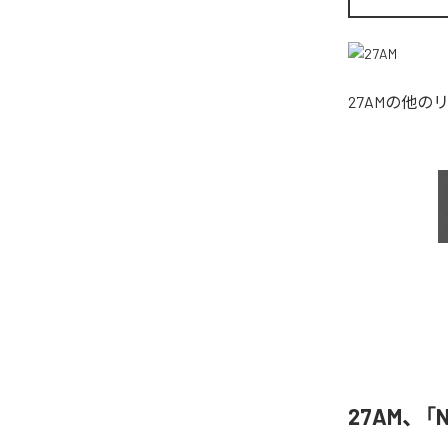
27AM
の他の
27AM、「N