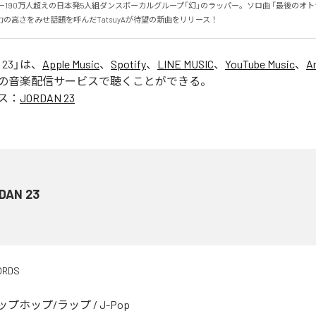
ロワー190万人超えの日本発5人組ダンスボーカルグループ「幻」のラッパー。ソロ曲 「最後のオ
の高さをみせ話題を呼んだTatsuyAが待望の新曲をリリース！
 23
」は、
Apple Music
、
Spotify
、
LINE MUSIC
、
YouTube Music
、
A
の音楽配信サービスで聴くことができる。
ス：
JORDAN 23
DAN 23
ORDS
ップホップ/ラップ
/
J-Pop