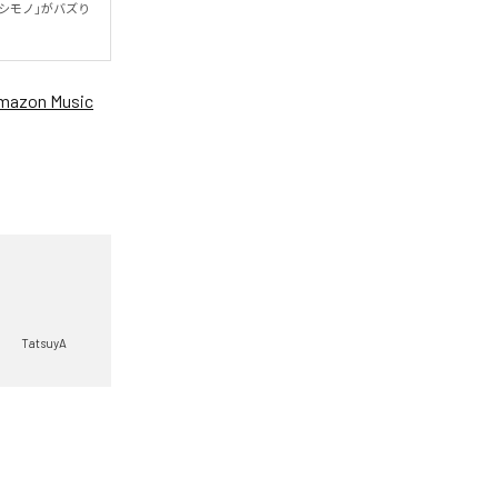
トシモノ」がバズり
mazon Music
TatsuyA