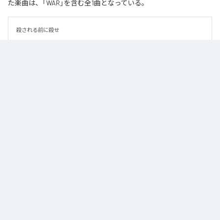
た楽曲は、「WAR」を含む全1曲となっている。
殺される前に殺せ
なお「
WAR
」は、
Apple Music
、
Spotify
、
LINE MUSIC
、
YouTube
Music
、
Amazon Music Unlimited
などの音楽配信サービスで聴くこと
ができる。
各配信サービス：
WAR
1
：
WAR
Moment Joon
HOPE MACHINE FACTORY / GROW UP UNDERGROUND