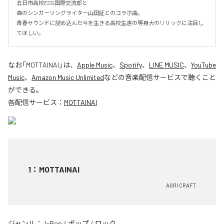
五日市高校ESS国際交流部と

森のシンガーソングライター山田証とのコラボ曲。

青春サウンドに詰め込んだ今を生きる高校生達の等身大のリリックに注目し
てほしい。
なお「
MOTTAINAI
」は、
Apple Music
、
Spotify
、
LINE MUSIC
、
YouTube
Music
、
Amazon Music Unlimited
などの音楽配信サービスで聴くこと
ができる。
各配信サービス：
MOTTAINAI
1
：
MOTTAINAI
AGRI CRAFT
ジャンル：
J-Pop
/
ポップ
/
ロック