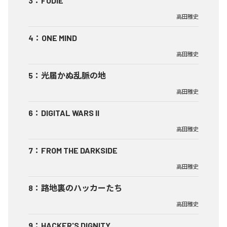
3
：
FUDIE
高田雅史
4
：
ONE MIND
高田雅史
5
：
光届かぬ乱脈の地
高田雅史
6
：
DIGITAL WARS II
高田雅史
7
：
FROM THE DARKSIDE
高田雅史
8
：
路地裏のハッカーたち
高田雅史
9
：
HACKER'S DIGNITY