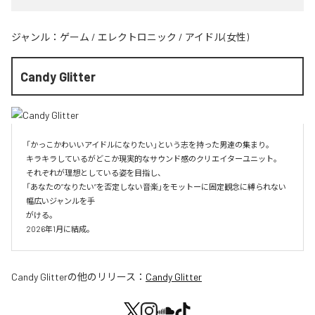
ジャンル：
ゲーム
/
エレクトロニック
/
アイドル(女性)
Candy Glitter
「かっこかわいいアイドルになりたい」という志を持った男達の集まり。

キラキラしているがどこか現実的なサウンド感のクリエイターユニット。

それぞれが理想としている姿を目指し、

「あなたの”なりたい”を否定しない音楽」をモットーに固定観念に縛られない
幅広いジャンルを手

がける。

2026年1月に結成。
Candy Glitter
の他のリリース：
Candy Glitter