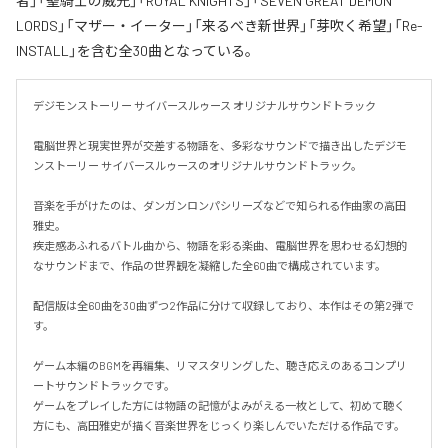
者」「聖騎士の威光」「ROYAL KNIGHTS」「SEVEN GREAT DEMON
LORDS」「マザー・イーター」「来るべき新世界」「芽吹く希望」「Re-
INSTALL」を含む全30曲となっている。
デジモンストーリー サイバースルゥース オリジナルサウンドトラック

電脳世界と現実世界が交差する物語を、多彩なサウンドで描き出したデジモ
ンストーリー サイバースルゥースのオリジナルサウンドトラック。

音楽を手がけたのは、ダンガンロンパシリーズなどで知られる作曲家の高田
雅史。

疾走感あふれるバトル曲から、物語を彩る楽曲、電脳世界を思わせる幻想的
なサウンドまで、作品の世界観を凝縮した全60曲で構成されています。

配信版は全60曲を30曲ずつ2作品に分けて収録しており、本作はその第2弾で
す。

ゲーム本編のBGMを再編集、リマスタリングした、聴き応えのあるコンプリ
ートサウンドトラックです。

ゲームをプレイした方には物語の記憶がよみがえる一枚として、初めて聴く
方にも、高田雅史が描く音楽世界をじっくり楽しんでいただける作品です。
