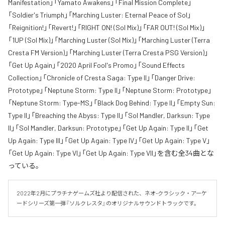
Manifestation」「Yamato Awakens」「Final Mission Complete」
「Soldier's Triumph」「Marching Luster: Eternal Peace of Sol」
「Reignition!」「Revert!」「RIGHT ON! (Sol Mix)」「FAR OUT! (Sol Mix)」
「1UP (Sol Mix)」「Marching Luster (Sol Mix)」「Marching Luster (Terra
Cresta FM Version)」「Marching Luster (Terra Cresta PSG Version)」
「Get Up Again」「2020 April Fool's Promo」「Sound Effects
Collection」「Chronicle of Cresta Saga: Type II」「Danger Drive:
Prototype」「Neptune Storm: Type II」「Neptune Storm: Prototype」
「Neptune Storm: Type-MS」「Black Dog Behind: Type II」「Empty Sun:
Type II」「Breaching the Abyss: Type II」「Sol Mandler, Darksun: Type
II」「Sol Mandler, Darksun: Prototype」「Get Up Again: Type II」「Get
Up Again: Type III」「Get Up Again: Type IV」「Get Up Again: Type V」
「Get Up Again: Type VI」「Get Up Again: Type VII」を含む全34曲とな
っている。
2022年2月にプラチナゲームズ社より配信された、ネオ-クラシック・アーケ
ードシリーズ第一弾『ソルクレスタ』のオリジナルサウンドトラックです。