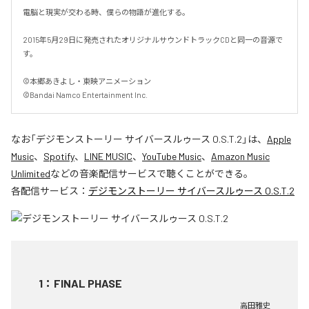
電脳と現実が交わる時、僕らの物語が進化する。

2015年5月29日に発売されたオリジナルサウンドトラックCDと同一の音源で
す。

©本郷あきよし・東映アニメーション

©Bandai Namco Entertainment Inc.
なお「
デジモンストーリー サイバースルゥース O.S.T.2
」は、
Apple
Music
、
Spotify
、
LINE MUSIC
、
YouTube Music
、
Amazon Music
Unlimited
などの音楽配信サービスで聴くことができる。
各配信サービス：
デジモンストーリー サイバースルゥース O.S.T.2
1
：
FINAL PHASE
高田雅史