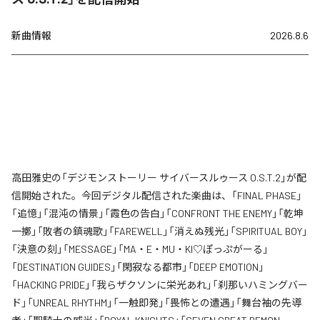
新曲情報
2026.8.6
高田雅史の「デジモンストーリー サイバースルゥース O.S.T.2」が配
信開始された。今回デジタル配信された楽曲は、「FINAL PHASE」
「追憶」「混沌の情景」「霞色の告白」「CONFRONT THE ENEMY」「乾坤
一擲」「敗者の鎮魂歌」「FAREWELL」「消えぬ残光」「SPIRITUAL BOY」
「決意の刻」「MESSAGE」「MA・E・MU・KI♡ぽっぷがーる」
「DESTINATION GUIDES」「閑寂なる都市」「DEEP EMOTION」
「HACKING PRIDE」「我らザクソンに栄光あれ」「刹那いハミングバー
ド」「UNREAL RHYTHM」「一触即発」「畏怖との遭遇」「舞台袖の先導