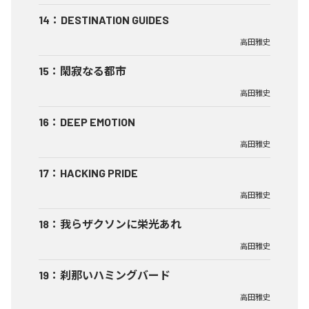
14
：
DESTINATION GUIDES
高田雅史
15
：
閑寂なる都市
高田雅史
16
：
DEEP EMOTION
高田雅史
17
：
HACKING PRIDE
高田雅史
18
：
我らザクソンに栄光あれ
高田雅史
19
：
刹那いハミングバード
高田雅史