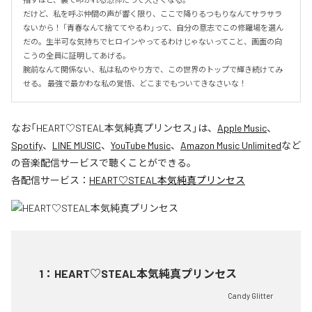
だけど、私を呼ぶ仲間の声が響く限り、ここで降りるつもりなんてサラサラ
ないから！ 「青春なんて捨ててやるわ」って、自分の意志でこの修羅場を選ん
だの。生半可な気持ちでヒロインやってるわけじゃないってこと、画面の向
こうの全員に証明してあげる。

腕前なんて関係ない、私は私のやり方で、この世界のトップで輝き続けてみ
せる。 最強で最かわな私の覚悟、どこまでもついてきなさいな！
なお「
HEART♡STEAL本気純真プリンセス
」は、
Apple Music
、
Spotify
、
LINE MUSIC
、
YouTube Music
、
Amazon Music Unlimited
など
の音楽配信サービスで聴くことができる。
各配信サービス：
HEART♡STEAL本気純真プリンセス
1
：
HEART♡STEAL本気純真プリンセス
Candy Glitter