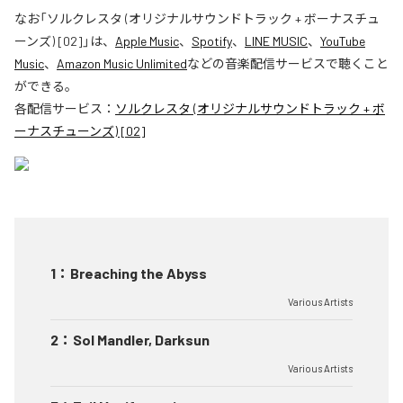
なお「
ソルクレスタ (オリジナルサウンドトラック + ボーナスチュ
ーンズ) [02]
」は、
Apple Music
、
Spotify
、
LINE MUSIC
、
YouTube
Music
、
Amazon Music Unlimited
などの音楽配信サービスで聴くこと
ができる。
各配信サービス：
ソルクレスタ (オリジナルサウンドトラック + ボ
ーナスチューンズ) [02]
1
：
Breaching the Abyss
Various Artists
2
：
Sol Mandler, Darksun
Various Artists