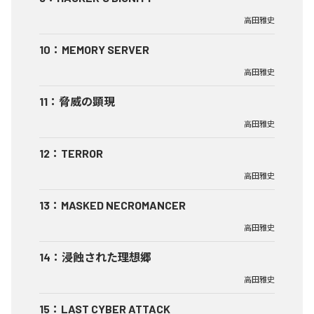
高田雅史
10
：
MEMORY SERVER
高田雅史
11
：
脅威の顕現
高田雅史
12
：
TERROR
高田雅史
13
：
MASKED NECROMANCER
高田雅史
14
：
浸蝕された理想郷
高田雅史
15
：
LAST CYBER ATTACK