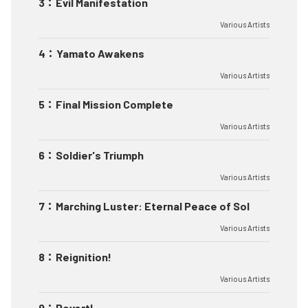
3
：
Evil Manifestation
Various Artists
4
：
Yamato Awakens
Various Artists
5
：
Final Mission Complete
Various Artists
6
：
Soldier's Triumph
Various Artists
7
：
Marching Luster: Eternal Peace of Sol
Various Artists
8
：
Reignition!
Various Artists
9
：
Revert!