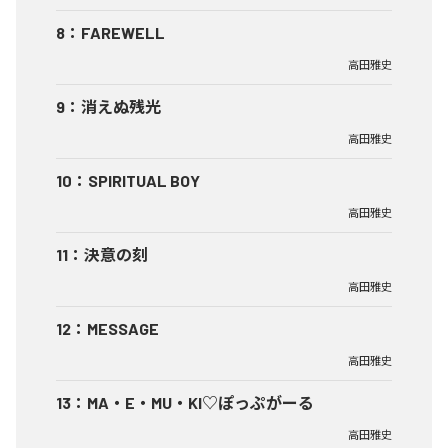
8
：
FAREWELL
高田雅史
9
：
消えぬ残光
高田雅史
10
：
SPIRITUAL BOY
高田雅史
11
：
決意の刻
高田雅史
12
：
MESSAGE
高田雅史
13
：
MA・E・MU・KI♡ぽっぷがーる
高田雅史