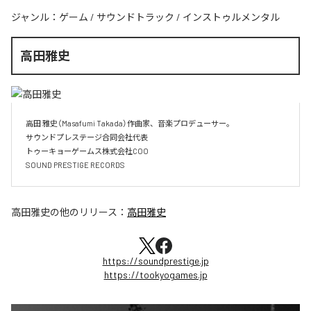
ジャンル：
ゲーム
/
サウンドトラック
/
インストゥルメンタル
高田雅史
高田 雅史（Masafumi Takada）作曲家、音楽プロデューサー。

サウンドプレステージ合同会社代表

トゥーキョーゲームス株式会社COO

SOUND PRESTIGE RECORDS
高田雅史
の他のリリース：
高田雅史
https://soundprestige.jp
https://tookyogames.jp