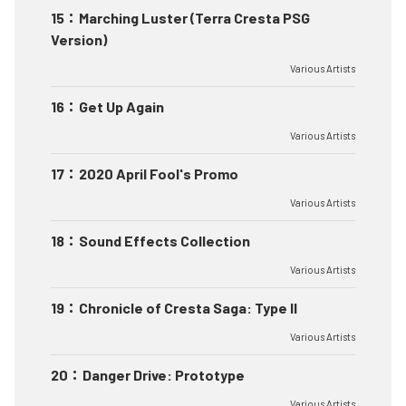
15
：
Marching Luster (Terra Cresta PSG
Version)
Various Artists
16
：
Get Up Again
Various Artists
17
：
2020 April Fool's Promo
Various Artists
18
：
Sound Effects Collection
Various Artists
19
：
Chronicle of Cresta Saga: Type II
Various Artists
20
：
Danger Drive: Prototype
Various Artists