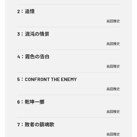
2
：
追憶
高田雅史
3
：
混沌の情景
高田雅史
4
：
霞色の告白
高田雅史
5
：
CONFRONT THE ENEMY
高田雅史
6
：
乾坤一擲
高田雅史
7
：
敗者の鎮魂歌
高田雅史