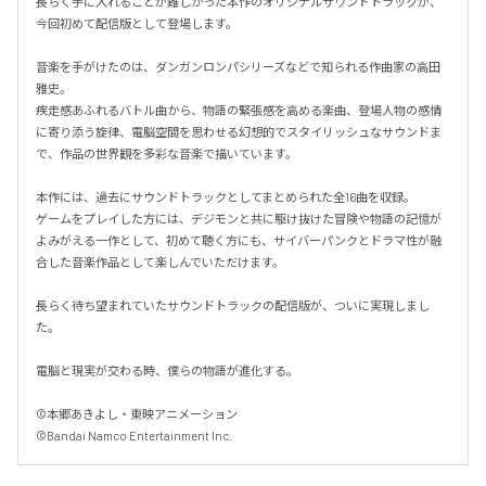
長らく手に入れることが難しかった本作のオリジナルサウンドトラックが、
今回初めて配信版として登場します。

音楽を手がけたのは、ダンガンロンパシリーズなどで知られる作曲家の高田
雅史。

疾走感あふれるバトル曲から、物語の緊張感を高める楽曲、登場人物の感情
に寄り添う旋律、電脳空間を思わせる幻想的でスタイリッシュなサウンドま
で、作品の世界観を多彩な音楽で描いています。

本作には、過去にサウンドトラックとしてまとめられた全16曲を収録。

ゲームをプレイした方には、デジモンと共に駆け抜けた冒険や物語の記憶が
よみがえる一作として、初めて聴く方にも、サイバーパンクとドラマ性が融
合した音楽作品として楽しんでいただけます。

長らく待ち望まれていたサウンドトラックの配信版が、ついに実現しまし
た。

電脳と現実が交わる時、僕らの物語が進化する。

©本郷あきよし・東映アニメーション

©Bandai Namco Entertainment Inc.