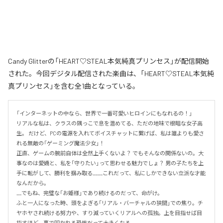
Candy Glitterの「HEART♡STEAL本気純真プリンセス」が配信開始
された。今回デジタル配信された楽曲は、「HEART♡STEAL本気純
真プリンセス」を含む全1曲となっている。
「インターネットの中なら、世界で一番可愛いヒロインにもなれるの！」

リアルな私は、クラスの隅っこで息を潜めてる、ただの地味で根暗な女子高
生。 だけど、PCの電源を入れてボイスチャットに繋げば、私は誰よりも愛さ
れる無敵の「ゲーミング魔法少女」！

正直、ゲームの腕前自体は全然上手くないよ？ でもそんなの関係ないの。大
事なのは愛嬌と、私を「守りたい」って思わせる魅力でしょ？ 男の子たちを上
手に転がして、勝利を掴み取る____これだって、私にしかできない立派な才能
なんだから。

__でもね、完璧な「お姫様」であり続けるのだって、命がけ。

ふと一人になった時、頭をよぎる「リアル・バーチャルの狭間」での焦り。チ
ヤホヤされ続ける努力や、すり減っていくリアルへの孤独。上を目指せば目
指すほど、裏で叩かれる恐怖だって大きくなる。
