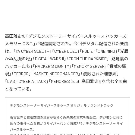
高田雅史の「デジモンストーリー サイバースルゥース ハッカーズ
メモリー O.S.T.」が配信開始された。今回デジタル配信された楽曲
は、「YA CYBER SLEUTH」「CYBER DUEL」「FUDIE」「ONE MIND」「光届
かぬ乱脈の地」「DIGITAL WARS II」「FROM THE DARKSIDE」「路地裏の
ハッカーたち」「HACKER'S DIGNITY」「MEMORY SERVER」「脅威の顕
現」「TERROR」「MASKED NECROMANCER」「浸蝕された理想郷」
「LAST CYBER ATTACK」「MEMORIES (feat. 高田雅史)」を含む全16曲
となっている。
デジモンストーリー サイバースルゥース オリジナルサウンドトラック

現実世界と電脳空間の境界が揺らぐ近未来の東京を舞台に、デジモンと共に
数々の事件へ立ち向かうサイバーパンク育成RPG、デジモンストーリー サイ
バースルゥース。
