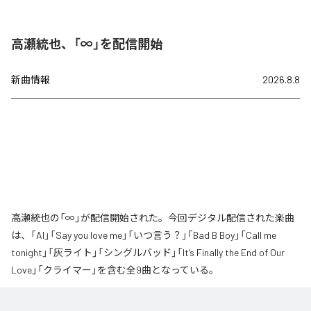
高瀬統也、「∞」を配信開始
新曲情報
2026.8.8
高瀬統也の「∞」が配信開始された。今回デジタル配信された楽曲
は、「AI」「Say you love me」「いつ言う？」「Bad B Boy」「Call me
tonight」「灰ライト」「シングルバッド」「It’s Finally the End of Our
Love」「クライマー」を含む全9曲となっている。
なお「
∞
」は、
Apple Music
、
Spotify
、
LINE MUSIC
、
YouTube Music
、