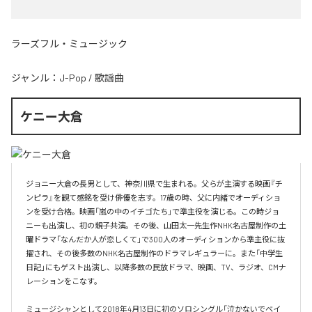
ラーズフル・ミュージック
ジャンル：
J-Pop
/
歌謡曲
ケニー大倉
ジョニー大倉の長男として、神奈川県で生まれる。父らが主演する映画『チ
ンピラ』を観て感銘を受け俳優を志す。17歳の時、父に内緒でオーディショ
ンを受け合格。映画「嵐の中のイチゴたち」で準主役を演じる。この時ジョ
ニーも出演し、初の親子共演。その後、山田太一先生作NHK名古屋制作の土
曜ドラマ「なんだか人が恋しくて」で300人のオーディションから準主役に抜
擢され、その後多数のNHK名古屋制作のドラマレギュラーに。また「中学生
日記」にもゲスト出演し、以降多数の民放ドラマ、映画、TV、ラジオ、CMナ
レーションをこなす。

ミュージシャンとして2018年4月13日に初のソロシングル「泣かないでベイ