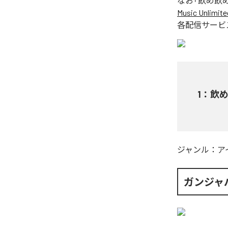
なお「
飲め飲
Music Unlimite
各配信サービ
1
：
飲
ジャンル：
ア
ガンジャ