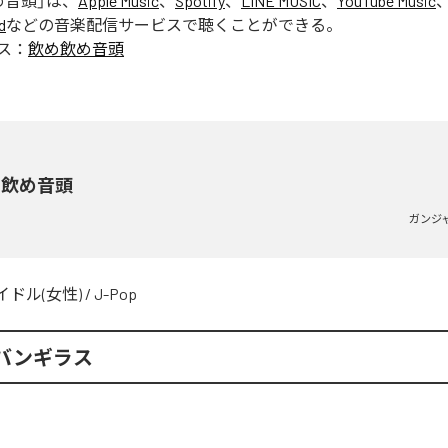
め音頭
」は、
Apple Music
、
Spotify
、
LINE MUSIC
、
YouTube Music
d
などの音楽配信サービスで聴くことができる。
ス：
飲め飲め音頭
め飲め音頭
ガンジ
イドル(女性)
/
J-Pop
バンギラス