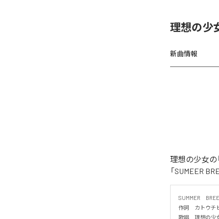
理想の少女、
新曲情報
理想の少女の「
「SUMEER 
SUMMER　BREEZ
作詞　カトウチヒ
歌唱　理想の少女
