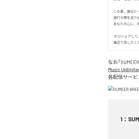
この夏、彼女と一緒
波打ち際を走り出
あなたの心に、爽
 ぜひシェアして、夏の恋を一緒に感じてください！

海辺で流したく
なお「
SUMEER
Music Unlimite
各配信サービ
1
：
SUM