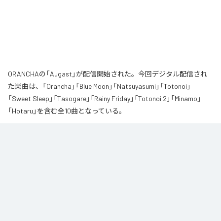
ORANCHAの「Augast」が配信開始された。今回デジタル配信され
た楽曲は、「Orancha」「Blue Moon」「Natsuyasumi」「Totonoi」
「Sweet Sleep」「Tasogare」「Rainy Friday」「Totonoi 2」「Minamo」
「Hotaru」を含む全10曲となっている。
夏の風と癒しのノスタルギアを

ORANCHAが贈る最新Lofi Beatsアルバム『August』は、「癒し」と「ノスタルジ
ア」をテーマにした、夏に寄り添う1枚です。

朝から始まりゆっくりと夕方へ導き夜風へ

どこか懐かしく、胸が締め付けられるようなメロディと、心地よいローファ
イ・ビート。

窓から吹き抜ける風を感じながら、ゆったりとした時間をお過ごしくださ
い。

読書や作業のお供に、そして寝る前のBGMなどリラックスした時間をお過ご