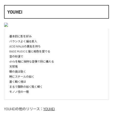
YOUHEI
基本的に影を好み

バランスよく偏る変人

ACID NINJAの異名を持ち

BASE MUSICと猫と紺色を愛でる

音の砂漠で

d'n'bを軸に独特な音像で斜に構える

天邪鬼

眼の奥は鋭く

時にスチールの如く

蒼く瞬く様は

まるで鋼鉄の如く鈍く輝く

モノノ怪の一種
YOUHEI
の他のリリース：
YOUHEI