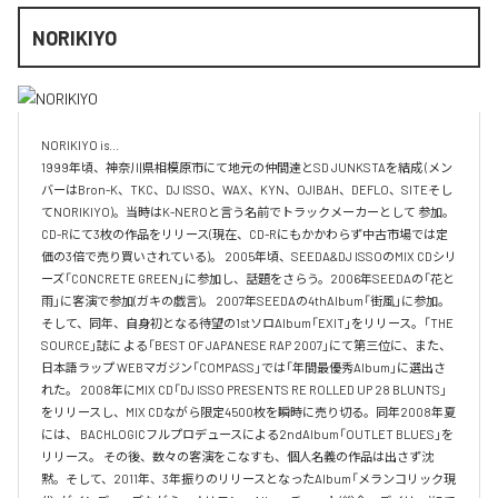
NORIKIYO
NORIKIYO is...　 

1999年頃、神奈川県相模原市にて地元の仲間達とSD JUNKSTAを結成 (メン
バーはBron-K、TKC、DJ ISSO、WAX、KYN、OJIBAH、DEFLO、SITEそし
てNORIKIYO)。当時はK-NEROと言う名前でトラックメーカーとして 参加。
CD-Rにて3枚の作品をリリース(現在、CD-Rにもかかわらず中古市場では定
価の3倍で売り買いされている)。 2005年頃、SEEDA&DJ ISSOのMIX CDシリ
ーズ「CONCRETE GREEN」に参加し、話題をさらう。2006年SEEDAの「花と
雨」に客演で参加(ガキの戯言)。 2007年SEEDAの4thAlbum「街風」に参加。
そして、同年、自身初となる待望の1stソロAlbum「EXIT」をリリース。「THE 
SOURCE」誌に よる「BEST OF JAPANESE RAP 2007」にて第三位に、また、
日本語ラップ WEBマガジン「COMPASS」では「年間最優秀Album」に選出さ
れた。 2008年にMIX CD「DJ ISSO PRESENTS RE ROLLED UP 28 BLUNTS」 
をリリースし、MIX CDながら限定4500枚を瞬時に売り切る。同年2008年夏
には、 BACHLOGICフルプロデュースによる2ndAlbum「OUTLET BLUES」を
リリース。 その後、数々の客演をこなすも、個人名義の作品は出さず沈
黙。そして、2011年、3年振りのリリースとなったAlbum「メランコリック現