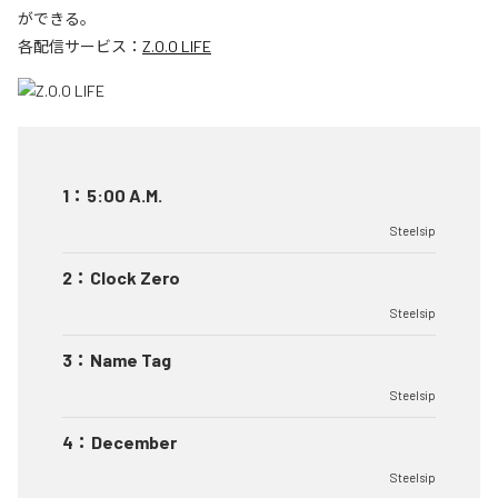
ができる。
各配信サービス：
Z.O.O LIFE
1
：
5:00 A.M.
Steelsip
2
：
Clock Zero
Steelsip
3
：
Name Tag
Steelsip
4
：
December
Steelsip