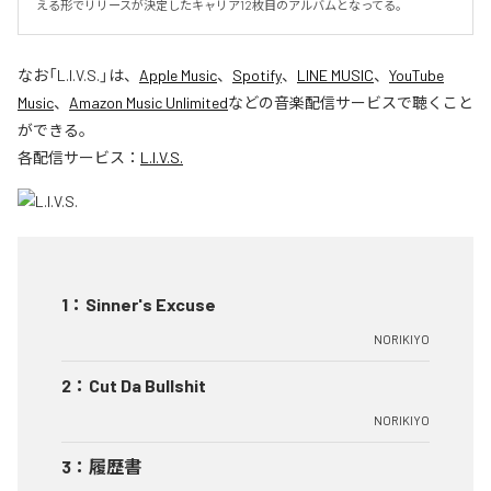
える形でリリースが決定したキャリア12枚目のアルバムとなってる。
なお「
L.I.V.S.
」は、
Apple Music
、
Spotify
、
LINE MUSIC
、
YouTube
Music
、
Amazon Music Unlimited
などの音楽配信サービスで聴くこと
ができる。
各配信サービス：
L.I.V.S.
1
：
Sinner's Excuse
NORIKIYO
2
：
Cut Da Bullshit
NORIKIYO
3
：
履歴書