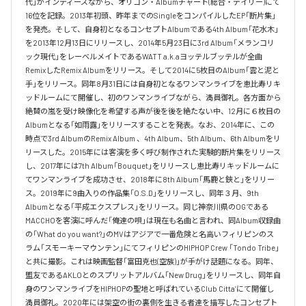
代」がインディーズながら、オリコン・Albumチャート(総合・デイリー)にて
16位を記録。2013年初頭、昨年までのSingleをコンパイルしたEP「断片集」
を発売。そして、自身初となるコンセプトAlbumである4th Album「花水木」
を2013年12月13日にリリースし、2014年5月23日に3rd Album「メランコリ
ック現代」をレーベルメイトであるWATT a.k.aヨッテルブッテルが全曲
RemixしたRemix Albumをリリース。そして2014に5枚目のAlbum「雲と泥と
手」をリリース。同年8月31日には自身初となるワンマンライブを恵比寿リキ
ッドルームにて開催し、初のワンマンライブながら、満員御礼。各方面から
絶賛の嵐を受け映像化を希望する声が後を後を絶たない中、12月に６枚目の
Albumとなる「如雨露」をリリースすることを発表。なお、2014年に、この
時点で3rd AlbumのRemix Album 、4th Album、5th Album、6th Albumをリ
リースした。2015年には客演を多く呼び制作された実験的断片集をリリース
し、2017年には7th Album「Bouquet」をリリースし恵比寿リキッドルームに
てワンマンライブを成功させ、2018年に8th Album「馬鹿と鋏と」をリリー
ス。2019年に9曲入りの作品集「O.S.D」をリリースし、同年３月、9th 
Albumとなる「平成エクスプレス」をリリース。同じ神奈川県のOGである
MACCHOを客演に呼んだ「俺達の唄」は現在も名曲と言われ、同Album収録曲
の「What do you want?」のMVはアジアで一番危険と名高いフィリピンのス
ラム「スモーキーマウンテン」にてフィリピンのHIPHOP Crew 「Tondo Tribe」
と共に撮影。これは映画監督「富田克也(空族)」が手がけ話題になる。同年、
盟友であるAKLOとのスプリットアルバム「New Drug」をリリースし、同年自
身のワンマンライブをHIPHOPの聖地と呼ばれているClub Citta’にて開催し
満員御礼。2020年には架空の街の裏側を生きる者達を描写したコンセプト