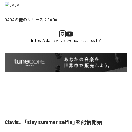
DADA
の他のリリース：
DADA
https://dance-event-dada.studio.site/
Clavis、「slay summer selfie」を配信開始