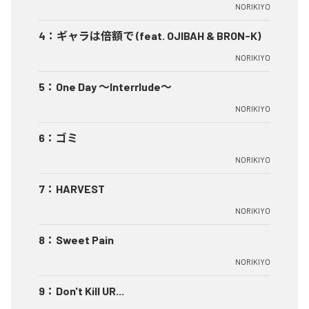
NORIKIYO
4
：
ギャラは倍額で (feat. OJIBAH & BRON-K)
NORIKIYO
5
：
One Day ～Interrlude～
NORIKIYO
6
：
ゴミ
NORIKIYO
7
：
HARVEST
NORIKIYO
8
：
Sweet Pain
NORIKIYO
9
：
Don't Kill UR...