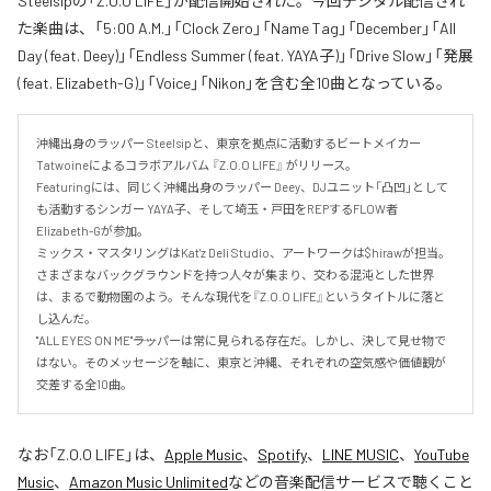
Steelsipの「Z.O.O LIFE」が配信開始された。今回デジタル配信され
た楽曲は、「5:00 A.M.」「Clock Zero」「Name Tag」「December」「All
Day (feat. Deey)」「Endless Summer (feat. YAYA子)」「Drive Slow」「発展
(feat. Elizabeth-G)」「Voice」「Nikon」を含む全10曲となっている。
沖縄出身のラッパー Steelsipと、東京を拠点に活動するビートメイカー 
Tatwoineによるコラボアルバム 『Z.O.O LIFE』 がリリース。

Featuringには、同じく沖縄出身のラッパー Deey、DJユニット「凸凹」として
も活動するシンガー YAYA子、そして埼玉・戸田をREPするFLOW者 
Elizabeth-Gが参加。

ミックス・マスタリングはKat'z Deli Studio、アートワークは$hirawが担当。

さまざまなバックグラウンドを持つ人々が集まり、交わる混沌とした世界
は、まるで動物園のよう。そんな現代を『Z.O.O LIFE』というタイトルに落と
し込んだ。

"ALL EYES ON ME"――ラッパーは常に見られる存在だ。しかし、決して見せ物で
はない。そのメッセージを軸に、東京と沖縄、それぞれの空気感や価値観が
交差する全10曲。
なお「
Z.O.O LIFE
」は、
Apple Music
、
Spotify
、
LINE MUSIC
、
YouTube
Music
、
Amazon Music Unlimited
などの音楽配信サービスで聴くこと