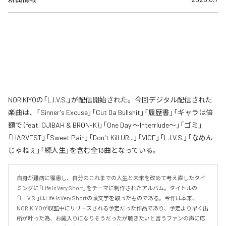
NORIKIYOの「L.I.V.S.」が配信開始された。今回デジタル配信された
楽曲は、「Sinner's Excuse」「Cut Da Bullshit」「履歴書」「ギャラは倍
額で (feat. OJIBAH & BRON-K)」「One Day ～Interrlude～」「ゴミ」
「HARVEST」「Sweet Pain」「Don't Kill UR...」「VICE」「L.I.V.S.」「なめん
じゃねぇ」「続人生」を含む全13曲となっている。
自身が難病に罹患し、自分のこれまでの人生と未来を改めて考え直したタイ
ミングに「Life Is Very Short」をテーマに制作されたアルバム。タイトルの
「L.I.V.S.」はLife Is Very Shortの頭文字を取ったものである。今作は本来、
NORIKIYOが収監中にリリースされる予定だった作品であり、予定より早く出
所が叶った為、お蔵入りになりそうだったが聴きたいと言うファンの声に応