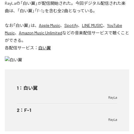
RayLaの「白い翼」が配信開始された。今回デジタル配信された楽
曲は、「白い翼」「F-1」を含む全2曲となっている。
なお「
白い翼
」は、
Apple Music
、
Spotify
、
LINE MUSIC
、
YouTube
Music
、
Amazon Music Unlimited
などの音楽配信サービスで聴くこと
ができる。
各配信サービス：
白い翼
1
：
白い翼
RayLa
2
：
F-1
RayLa