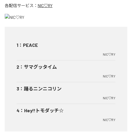
各配信サービス：
NIC♡RY
1
：
PEACE
NIC♡RY
2
：
サマグッタイム
NIC♡RY
3
：
踊るニンニコリン
NIC♡RY
4
：
Hey!!トモダッチ☆
NIC♡RY