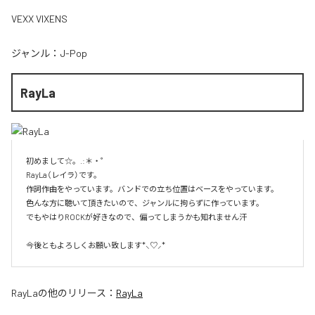
VEXX VIXENS
ジャンル：
J-Pop
RayLa
初めまして☆。.:＊・゜

RayLa（レイラ）です。

作詞作曲をやっています。バンドでの立ち位置はベースをやっています。

色んな方に聴いて頂きたいので、ジャンルに拘らずに作っています。

でもやはりROCKが好きなので、偏ってしまうかも知れません汗

今後ともよろしくお願い致します*⸜♡⸝*
RayLa
の他のリリース：
RayLa