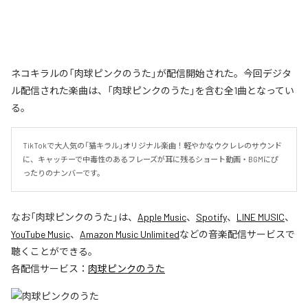
ネコキラルの「肉球ピンクのうた」が配信開始された。今回デジタ
ル配信された楽曲は、「肉球ピンクのうた」を含む全1曲となってい
る。
TikTokで大人気の「猫キラル」オリジナル楽曲！軽やかなウクレレのサウンド
に、キャッチーで中毒性のあるフレーズが耳に残るショート動画・BGMにぴ
ったりのナンバーです。
なお「
肉球ピンクのうた
」は、
Apple Music
、
Spotify
、
LINE MUSIC
、
YouTube Music
、
Amazon Music Unlimited
などの音楽配信サービスで
聴くことができる。
各配信サービス：
肉球ピンクのうた