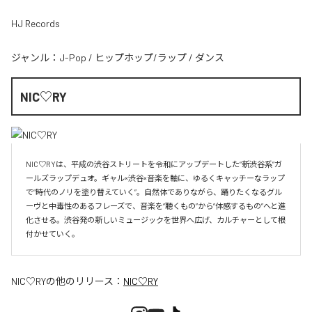
HJ Records
ジャンル：
J-Pop
/
ヒップホップ/ラップ
/
ダンス
NIC♡RY
NIC♡RYは、平成の渋谷ストリートを令和にアップデートした“新渋谷系”ガ
ールズラップデュオ。ギャル×渋谷×音楽を軸に、ゆるくキャッチーなラップ
で“時代のノリを塗り替えていく”。自然体でありながら、踊りたくなるグル
ーヴと中毒性のあるフレーズで、音楽を“聴くもの”から“体感するもの”へと進
化させる。渋谷発の新しいミュージックを世界へ広げ、カルチャーとして根
付かせていく。
NIC♡RY
の他のリリース：
NIC♡RY