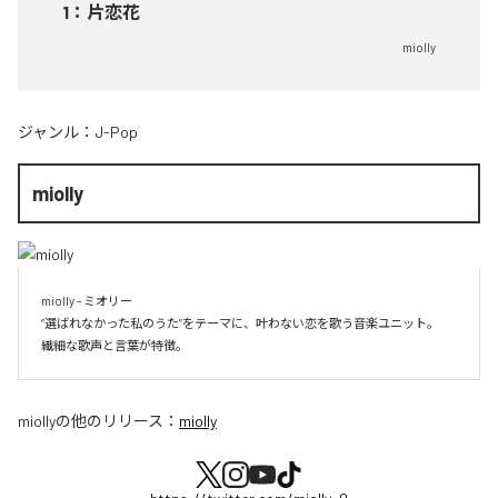
1
：
片恋花
miolly
ジャンル：
J-Pop
miolly
miolly - ミオリー

”選ばれなかった私のうた”をテーマに、叶わない恋を歌う音楽ユニット。

miolly
の他のリリース：
miolly