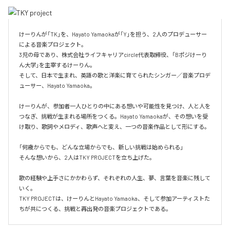
けーりんが「TK」を、Hayato Yamaokaが「Y」を担う、2人のプロデューサー
による音楽プロジェクト。

3児の母であり、株式会社ライフキャリアcircle代表取締役、「Bポジけーり
ん大学」を主宰するけーりん。

そして、日本で生まれ、英語の歌と洋楽に育てられたシンガー／音楽プロデ
ューサー、Hayato Yamaoka。

けーりんが、参加者一人ひとりの中にある想いや可能性を見つけ、人と人を
つなぎ、挑戦が生まれる場所をつくる。Hayato Yamaokaが、その想いを受
け取り、歌詞やメロディ、歌声へと変え、一つの音楽作品として形にする。

「何歳からでも、どんな立場からでも、新しい挑戦は始められる」

そんな想いから、2人はTKY PROJECTを立ち上げた。

歌の経験や上手さにかかわらず、それぞれの人生、夢、言葉を音楽に残して
いく。

TKY PROJECTは、けーりんとHayato Yamaoka、そして参加アーティストた
ちが共につくる、挑戦と再出発の音楽プロジェクトである。