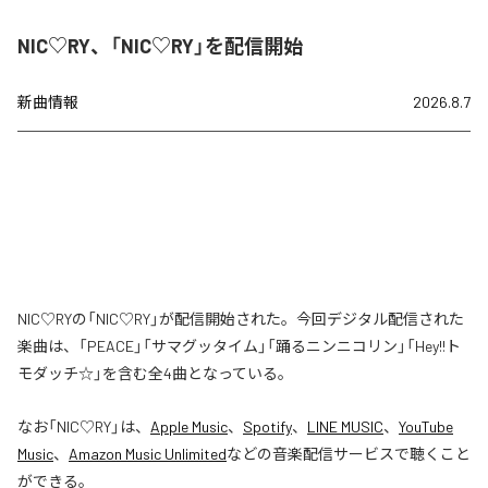
NIC♡RY、「NIC♡RY」を配信開始
新曲情報
2026.8.7
NIC♡RYの「NIC♡RY」が配信開始された。今回デジタル配信された
楽曲は、「PEACE」「サマグッタイム」「踊るニンニコリン」「Hey!!ト
モダッチ☆」を含む全4曲となっている。
なお「
NIC♡RY
」は、
Apple Music
、
Spotify
、
LINE MUSIC
、
YouTube
Music
、
Amazon Music Unlimited
などの音楽配信サービスで聴くこと
ができる。