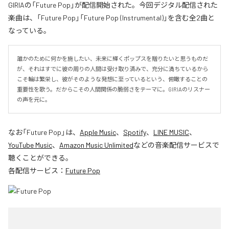
GIRIAの「Future Pop」が配信開始された。今回デジタル配信された
楽曲は、「Future Pop」「Future Pop (Instrumental)」を含む全2曲と
なっている。
誰かのために何かを施したい、未来に輝くポップスを贈りたいと思うものだ
が、それはすでに彼の周りの人間は受け取り済みで、充分に満ちているから
こそ輪は繁栄し、彼がそのような発想に至っているという、俯瞰することの
重要性を歌う。だからこその人間関係の脆弱さをテーマに。GIRIAのリスナー
の声を元に。
なお「
Future Pop
」は、
Apple Music
、
Spotify
、
LINE MUSIC
、
YouTube Music
、
Amazon Music Unlimited
などの音楽配信サービスで
聴くことができる。
各配信サービス：
Future Pop