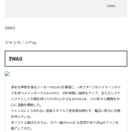
3WAG
3WAG
ジャンル：
J-Pop
3WAG
多彩な声色を操るリーダーMASAKIを筆頭に、4オクターブのハイトーンボイ
スを持つメインボーカルAKIHIRO、切れ味鋭い独特なラップ、またエレクト
ニストとしての顔を持つTOKIの3人からなる3WAGは、2013年から関西を中
心に活動を開始した。

ジャンルにとらわれない音楽スタイルで老若男女問わず、幅広い年代に共感
を呼んでいる。

オリジナル曲はもちろん、カバー曲(Remix)にも定評があり沢山のファンを
魅了してきた。
