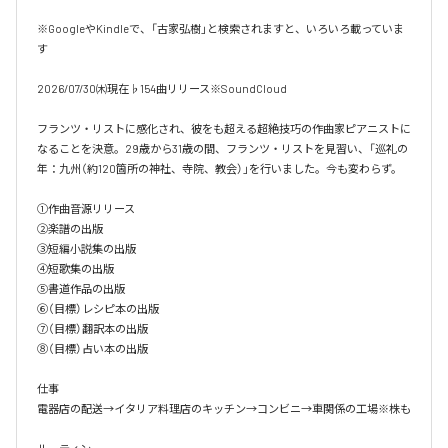
※GoogleやKindleで、「古家弘樹」と検索されますと、いろいろ載っていま
す

2026/07/30㈭現在♭154曲リリース※SoundCloud

フランツ・リストに感化され、彼をも超える超絶技巧の作曲家ピアニストに
なることを決意。29歳から31歳の間、フランツ・リストを見習い、「巡礼の
年：九州（約120箇所の神社、寺院、教会）」を行いました。今も変わらず。

①作曲音源リリース

②楽譜の出版

③短編小説集の出版

④短歌集の出版

⑤書道作品の出版

⑥（目標）レシピ本の出版

⑦（目標）翻訳本の出版

⑧（目標）占い本の出版

仕事

電器店の配送→イタリア料理店のキッチン→コンビニ→車関係の工場※株も
