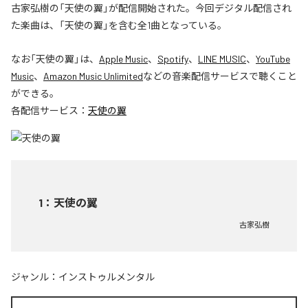
古家弘樹の「天使の翼」が配信開始された。今回デジタル配信され
た楽曲は、「天使の翼」を含む全1曲となっている。
なお「
天使の翼
」は、
Apple Music
、
Spotify
、
LINE MUSIC
、
YouTube
Music
、
Amazon Music Unlimited
などの音楽配信サービスで聴くこと
ができる。
各配信サービス：
天使の翼
1
：
天使の翼
古家弘樹
ジャンル：
インストゥルメンタル