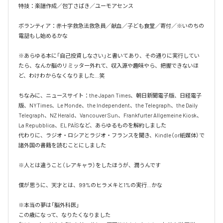
特技：楽譜作成／包丁さばき／ユーモアセンス

ボランティア：赤十字救急法救急員／献血／子ども食堂／寄付／※いのちの
電話もし始めるかな

※あらゆる本に「自己投資しなさい」と書いてあり、その通りに実行してい
たら、なんか脳のリミッター外れて、収入源や趣味やら、把握できないほ
ど、わけわからなくなりました…笑

ちなみに、ニュースサイト：the Japan Times、朝日新聞電子版、日経電子
版、NYTimes、Le Monde、the Independent、the Telegraph、the Daily 
Telegraph、NZ Herald、Vancouver Sun、Frankfurter Allgemeine Kiosk、
La Repubblica、EL PAÍSなど、あらゆるものを解約しました

代わりに、ラジオ・ロシアとラジオ・フランスを聞き、Kindle（or紙媒体）で
諸外国の書籍を読むことにしました

※人とは違うこと（レアキャラ）をしたほうが、潤うんです

僕が思うに、天才とは、99%のヒラメキと1%の実行…かな

※本当の夢は「脳外科医」

この歳になって、なりたくなりました
