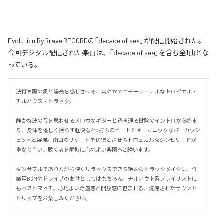
Evolution By Brave RECORDの「decade of sea」が配信開始された。
今回デジタル配信された楽曲は、「decade of sea」を含む全1曲とな
っている。
波打ち際の風と陽光を感じさせる、爽やかでエモーショナルなトロピカル・
チルハウス・トラック。

静かな波の音を思わせるメロウなギターと透き通る鍵盤のイントロから始ま
り、身体を優しく揺らす軽快な4つ打ちのビートとオーガニックなパーカッシ
ョンへと展開。南国のリゾートを彷彿とさせるトロピカルなシンセリードが
重なり合い、聴く者を瞬時に心地よい楽園へと誘います。

ダンサブルでありながら深くリラックスできる絶妙なトラックメイクは、作
業用BGMやドライブのお供としてはもちろん、チルアウト系プレイリストに
もベストマッチ。心地よい浮遊感と開放感に包まれる、洗練されたサウンド
トリップをお楽しみください。