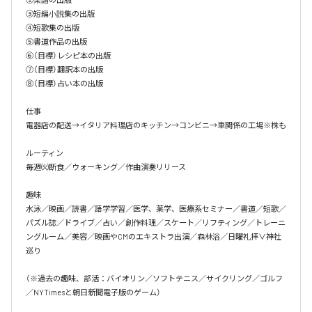
③短編小説集の出版

④短歌集の出版

⑤書道作品の出版

⑥（目標）レシピ本の出版

⑦（目標）翻訳本の出版

⑧（目標）占い本の出版

仕事

電器店の配送→イタリア料理店のキッチン→コンビニ→車関係の工場※株も

ルーティン

毎週㈫断食／ウォーキング／作曲演奏リリース

趣味

水泳／映画／読書／語学学習／医学、薬学、医療系セミナー／書道／短歌／
パズル誌／ドライブ／占い／創作料理／スケート／リフティング／トレーニ
ングルーム／美容／映画やCMのエキストラ出演／森林浴／日曜礼拝∨神社
巡り

（※過去の趣味、部活：バイオリン／ソフトテニス／サイクリング／ゴルフ
／NYTimesと朝日新聞電子版のゲーム）
