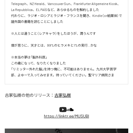
Telegraph、NZ Herald、Vancouver Sun、Frankfurter Allgemeine Kiosk、
La Repubblica、EL PAÍSなど、あらゆるものを解約しました

代わりに、ラジオ・ロシアとラジオ・フランスを聞き、Kindle（or紙媒体）で
諸外国の書籍を読むことにしました

※人とは違うこと（レアキャラ）をしたほうが、潤うんです

僕が思うに、天才とは、99%のヒラメキと1%の実行…かな

※本当の夢は「脳外科医」

この歳になって、なりたくなりました

「リミッター外れた脳」を持つ俺に、不可能はありません。九州大学 医学
部、よゆーで入ってみせます。待っていてください。聖マリア病院さま
古家弘樹
の他のリリース：
古家弘樹
https://linktr.ee/MUSUBI