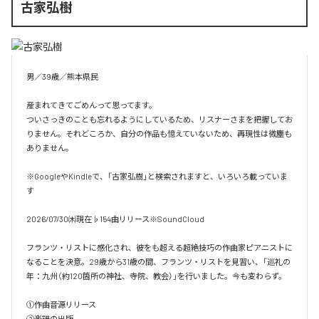
古家弘樹
男／39歳／熊本県民

産まれてきてごめんって思ってます。

ついさっきのことも忘れるようにしているため、リスナーさまを把握してお
りません。それどころか、自分の作品も憶えていないため、再現性は微塵も
ありません。

※GoogleやKindleで、「古家弘樹」と検索されますと、いろいろ載っていま
す

2026/07/30㈭現在♭154曲リリース※SoundCloud

フランツ・リストに感化され、彼をも超える超絶技巧の作曲家ピアニストに
なることを決意。29歳から31歳の間、フランツ・リストを見習い、「巡礼の
年：九州（約120箇所の神社、寺院、教会）」を行いました。今も変わらず。

①作曲音源リリース

②楽譜の出版
