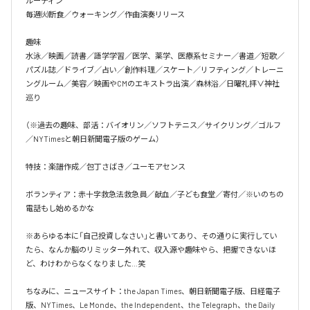
ルーティン

毎週㈫断食／ウォーキング／作曲演奏リリース

趣味

水泳／映画／読書／語学学習／医学、薬学、医療系セミナー／書道／短歌／
パズル誌／ドライブ／占い／創作料理／スケート／リフティング／トレーニ
ングルーム／美容／映画やCMのエキストラ出演／森林浴／日曜礼拝∨神社
巡り

（※過去の趣味、部活：バイオリン／ソフトテニス／サイクリング／ゴルフ
／NYTimesと朝日新聞電子版のゲーム）

特技：楽譜作成／包丁さばき／ユーモアセンス

ボランティア：赤十字救急法救急員／献血／子ども食堂／寄付／※いのちの
電話もし始めるかな

※あらゆる本に「自己投資しなさい」と書いてあり、その通りに実行してい
たら、なんか脳のリミッター外れて、収入源や趣味やら、把握できないほ
ど、わけわからなくなりました…笑

ちなみに、ニュースサイト：the Japan Times、朝日新聞電子版、日経電子
版、NYTimes、Le Monde、the Independent、the Telegraph、the Daily 