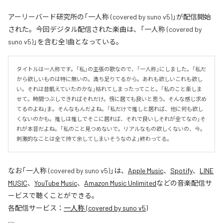
アーリーバード研究所の「一人称 (covered by suno v5)」が配信開始
された。今回デジタル配信された楽曲は、「一人称 (covered by
suno v5)」を含む全1曲となっている。
タイトルは一人称です。「私」の主張の歌なので、「一人称」にしました。「私だ
から欲しいものは特に無いの。満ち足りてるから。あれも欲しいこれも欲し
い。それは昔飢えていたのかな」枯れてしまったってこと。「私のこと楽しま
せて。時間つぶしできればそれだけ。傍に居ても良いと思う。そんな感じ求め
てるのよね」ま。そんなもんだよね。「私だけで推しと居れば、他に何も欲し
くないのかも。推しは推しでそこに居れば、それで良いしそれが全てなの」そ
れが本音だよね。「私のこと見つめないで。リアルなもの欲しくないの、今。
刺激的なことは全て持て余してしまいそうなのよ」終わってる。
なお「
一人称 (covered by suno v5)
」は、
Apple Music
、
Spotify
、
LINE
MUSIC
、
YouTube Music
、
Amazon Music Unlimited
などの音楽配信サ
ービスで聴くことができる。
各配信サービス：
一人称 (covered by suno v5)