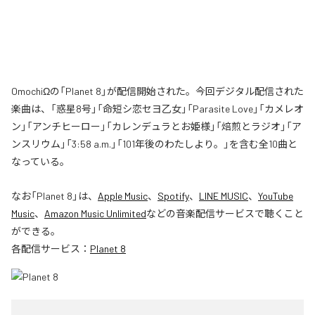
OmochiΩの「Planet 8」が配信開始された。今回デジタル配信された
楽曲は、「惑星8号」「命短シ恋セヨ乙女」「Parasite Love」「カメレオ
ン」「アンチヒーロー」「カレンデュラとお姫様」「焙煎とラジオ」「ア
ンスリウム」「3:58 a.m.」「101年後のわたしより。」を含む全10曲と
なっている。
なお「
Planet 8
」は、
Apple Music
、
Spotify
、
LINE MUSIC
、
YouTube
Music
、
Amazon Music Unlimited
などの音楽配信サービスで聴くこと
ができる。
各配信サービス：
Planet 8