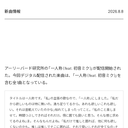
新曲情報
2026.8.8
アーリーバード研究所の「一人称 (feat. 初音ミク)」が配信開始され
た。今回デジタル配信された楽曲は、「一人称 (feat. 初音ミク)」を
含む全1曲となっている。
タイトルは一人称です。「私」の主張の歌なので、「一人称」にしました。「私だ
から欲しいものは特に無いの。満ち足りてるから。あれも欲しいこれも欲し
い。それは昔飢えていたのかな」枯れてしまったってこと。「私のこと楽しま
せて。時間つぶしできればそれだけ。傍に居ても良いと思う。そんな感じ求め
てるのよね」ま。そんなもんだよね。「私だけで推しと居れば、他に何も欲し
くないのかも。推しは推しでそこに居れば、それで良いしそれが全てなの」そ