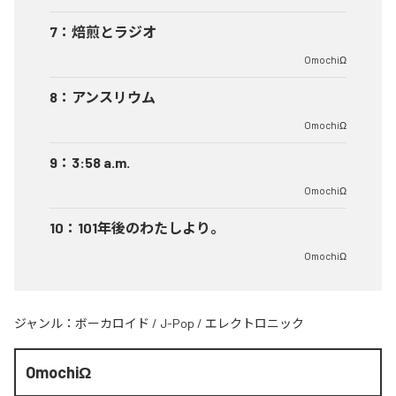
7
：
焙煎とラジオ
OmochiΩ
8
：
アンスリウム
OmochiΩ
9
：
3:58 a.m.
OmochiΩ
10
：
101年後のわたしより。
OmochiΩ
ジャンル：
ボーカロイド
/
J-Pop
/
エレクトロニック
OmochiΩ