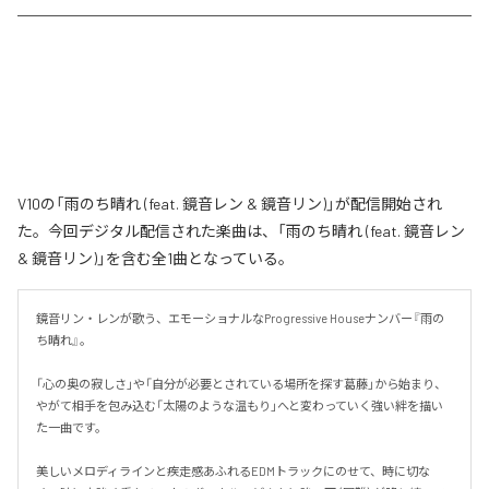
V10の「雨のち晴れ (feat. 鏡音レン & 鏡音リン)」が配信開始され
た。今回デジタル配信された楽曲は、「雨のち晴れ (feat. 鏡音レン
& 鏡音リン)」を含む全1曲となっている。
鏡音リン・レンが歌う、エモーショナルなProgressive Houseナンバー『雨の
ち晴れ』。

「心の奥の寂しさ」や「自分が必要とされている場所を探す葛藤」から始まり、
やがて相手を包み込む「太陽のような温もり」へと変わっていく強い絆を描い
た一曲です。

美しいメロディラインと疾走感あふれるEDMトラックにのせて、時に切な