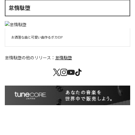
怠惰駄堕
お洒落な曲と可愛い曲作るボカロP
怠惰駄堕
の他のリリース：
怠惰駄堕