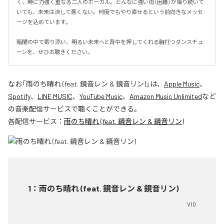
く、時に力強く重なる二人のボーカル。どんなに強い雨（困難）が降り続いて
いても、未来は決して悪くない。何度でもやり直せるという前向きなメッセ
ージを込めています。

暗闇の中で寄り添い、明るい未来へと背中を押してくれる胸打つダンスチュ
ーンを、ぜひお聴きください。
なお「
雨のち晴れ (feat. 鏡音レン & 鏡音リン)
」は、
Apple Music
、
Spotify
、
LINE MUSIC
、
YouTube Music
、
Amazon Music Unlimited
など
の音楽配信サービスで聴くことができる。
各配信サービス：
雨のち晴れ (feat. 鏡音レン & 鏡音リン)
1
：
雨のち晴れ (feat. 鏡音レン & 鏡音リン)
V10