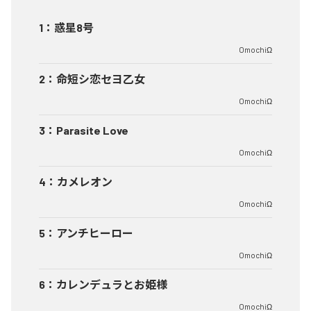
1
：
惑星8号
OmochiΩ
2
：
命短シ恋セヨ乙女
OmochiΩ
3
：
Parasite Love
OmochiΩ
4
：
カメレオン
OmochiΩ
5
：
アンチヒーロー
OmochiΩ
6
：
カレンデュラとお姫様
OmochiΩ