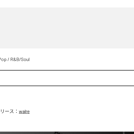
Pop
/
R&B/Soul
リース：
walre