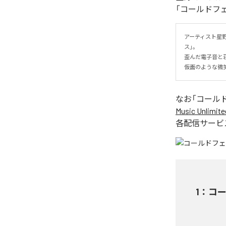
「コールドフ
アーティスト星
ス」。

歪んだ電子音と
仮面のような微
なお「
コール
Music Unlimite
各配信サービ
1
：
コ