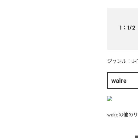
1
：
1/2
ジャンル：
J-
walre
walre
の他のリ