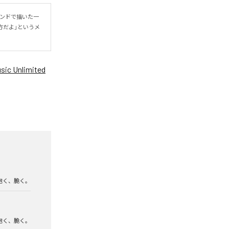
ウンドで描いた一
方だよ」というメ
ic Unlimited
泡く、脆く。
泡く、脆く。