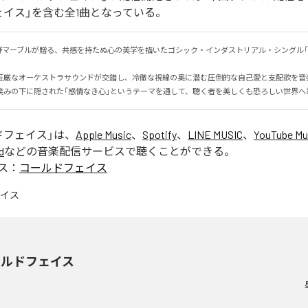
ェイス」を含む全1曲となっている。
野マーブルが贈る、共感を持たぬ心の美学を描いたゴシック・インダストリアル・シングル「
荘厳なオーケストラサウンドが交錯し、冷徹な視線の奥に潜む圧倒的な自己愛と支配欲を音楽で
笑みの下に隠された「感情なき心」というテーマを通して、聴く者を美しくも恐ろしい世界へ
ドフェイス
」は、
Apple Music
、
Spotify
、
LINE MUSIC
、
YouTube Mu
d
などの音楽配信サービスで聴くことができる。
ス：
コールドフェイス
ールドフェイス