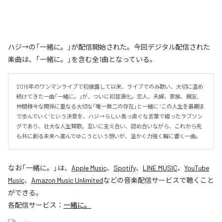
ハジ→の「一緒に。」が配信開始された。今回デジタル配信された
楽曲は、「一緒に。」を含む全1曲となっている。
2018年のワンマンライブで初披露して以来、ライブでのみ歌い、大切に温め
続けてきた一曲「一緒に。」が、ついに初音源化。恋人、夫婦、家族、親友、
仲間――様々な関係に重なる大切な「唯一無二の存在」と一緒に “この人生を最期ま
で歩んでいく”という決意を、ハジ→らしい真っ直ぐな言葉で綴ったラブソン
グであり、壮大な人生賛歌。互いに支え合い、認め合いながら、これから先
も共に創る未来へ進んでゆこうという想いが、温かく力強く胸に響く一曲。
なお「
一緒に。
」は、
Apple Music
、
Spotify
、
LINE MUSIC
、
YouTube
Music
、
Amazon Music Unlimited
などの音楽配信サービスで聴くこと
ができる。
各配信サービス：
一緒に。