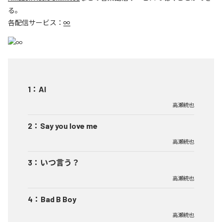
る。
各配信サービス：
∞
1
：
AI
高瀬統也
2
：
Say you love me
高瀬統也
3
：
いつ言う？
高瀬統也
4
：
Bad B Boy
高瀬統也