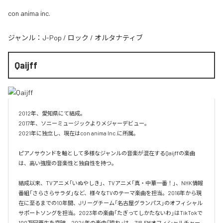
con anima inc.
ジャンル：
J-Pop
/
ロック
/
オルタナティブ
Qaijff
2012年、愛知県にて結成。

2017年、ソニーミュージックよりメジャーデビュー。

2021年に独立し、現在はcon anima Inc.に所属。

ピアノサウンドを軸として多様なジャンルの音楽が混在するQaijffの楽曲
は、高い強度の音楽性と独自性を持つ。

結成以来、TVアニメ「いぬやしき」、TVアニメ「真・中華一番！」、NHK情報
番組「さらさらサラダ」など、様々なTVのテーマ楽曲を担当。2016年から現
在に至るまでの10年間、Jリーグチーム「名古屋グランパス」のオフィシャル
サポートソングを担当。2023年の楽曲「たぎってしかたないわ」はTikTokで
100万回再生を突破。2024年の楽曲「誇れ」は、ZIP-FMオフィシャルチャー