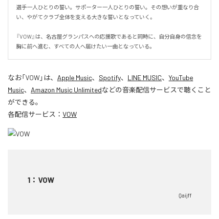
選手一人ひとりの誓い。サポーター一人ひとりの誓い。その想いが重なり合
い、やがてクラブ全体を支える大きな誓いとなっていく。

『VOW』は、名古屋グランパスへの応援歌であると同時に、自分自身の信念を
胸に前へ進む、すべての人へ届けたい一曲となっている。
なお「
VOW
」は、
Apple Music
、
Spotify
、
LINE MUSIC
、
YouTube
Music
、
Amazon Music Unlimited
などの音楽配信サービスで聴くこと
ができる。
各配信サービス：
VOW
1
：
VOW
Qaijff