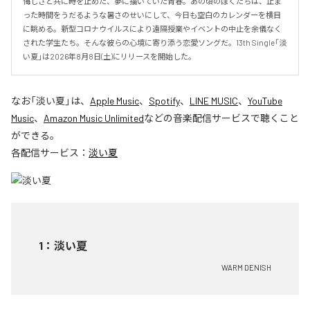
悔しさと共に時を止めた、夢に描いていた青春。あの頃のぼくたちは、止ま
った時間をうだるような暑さのせいにして、今日も空白のカレンダーを横目
に眺める。新型コロナウイルスにより遠隔授業やイベントの中止を余儀なく
された学生たち。そんな彼らの心境に寄り添う恋愛ソングだ。13th Single「淡
い夏」は2026年8月8日(土)にリリースを開始した。
なお「
淡い夏
」は、
Apple Music
、
Spotify
、
LINE MUSIC
、
YouTube
Music
、
Amazon Music Unlimited
などの音楽配信サービスで聴くこと
ができる。
各配信サービス：
淡い夏
1
：
淡い夏
WARM DENISH