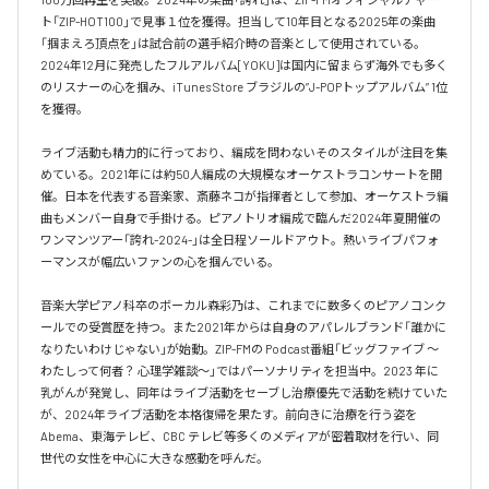
ト「ZIP-HOT100」で見事１位を獲得。担当して10年目となる2025年の楽曲
「掴まえろ頂点を」は試合前の選手紹介時の音楽として使用されている。

2024年12月に発売したフルアルバム[YOKU]は国内に留まらず海外でも多く
のリスナーの心を掴み、iTunes Store ブラジルの”J-POPトップアルバム” 1位
を獲得。

ライブ活動も精力的に行っており、編成を問わないそのスタイルが注目を集
めている。2021年には約50人編成の大規模なオーケストラコンサートを開
催。日本を代表する音楽家、斎藤ネコが指揮者として参加、オーケストラ編
曲もメンバー自身で手掛ける。ピアノトリオ編成で臨んだ2024年夏開催の
ワンマンツアー「誇れ-2024-」は全日程ソールドアウト。熱いライブパフォ
ーマンスが幅広いファンの心を掴んでいる。

音楽大学ピアノ科卒のボーカル森彩乃は、これまでに数多くのピアノコンク
ールでの受賞歴を持つ。また2021年からは自身のアパレルブランド「誰かに
なりたいわけじゃない」が始動。ZIP-FMの Podcast番組「ビッグファイブ 〜
わたしって何者？ 心理学雑談〜」ではパーソナリティを担当中。2023 年に
乳がんが発覚し、同年はライブ活動をセーブし治療優先で活動を続けていた
が、2024年ライブ活動を本格復帰を果たす。前向きに治療を行う姿を
Abema、東海テレビ、CBC テレビ等多くのメディアが密着取材を行い、同
世代の女性を中心に大きな感動を呼んだ。
