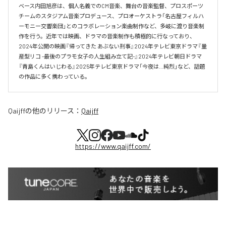
ベース内田旭彦は、個人名義でのCM音楽、舞台の音楽監督、プロスポーツ
チームのスタジアム音楽プロデュース、プロオーケストラ「名古屋フィルハ
ーモニー交響楽団」とのコラボレーション楽曲制作など、多岐に渡り音楽制
作を行う。近年では映画、ドラマの音楽制作も積極的に行なっており、
2024年公開の映画『帰ってきた あぶない刑事』2024年テレビ東京ドラマ『量
産型リコ -最後のプラモ女子の人生組み立て記-』2024年テレビ朝日ドラマ
『青島くんはいじわる』2025年テレビ東京ドラマ「今夜は…純烈」など、話題
の作品に多く携わっている。
Qaijff
の他のリリース：
Qaijff
https://www.qaijff.com/