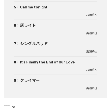
5
：
Call me tonight
高瀬統也
6
：
灰ライト
高瀬統也
7
：
シングルバッド
高瀬統也
8
：
It’s Finally the End of Our Love
高瀬統也
9
：
クライマー
高瀬統也
TTT inc