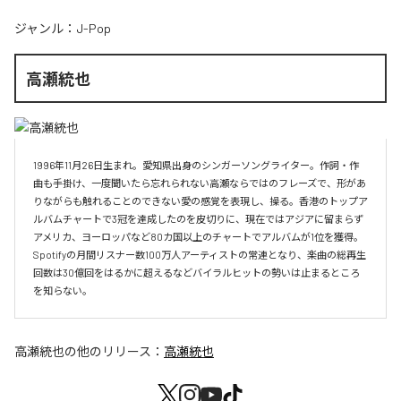
ジャンル：
J-Pop
高瀬統也
1996年11月26日生まれ。愛知県出身のシンガーソングライター。作詞・作
曲も手掛け、一度聞いたら忘れられない高瀬ならではのフレーズで、形があ
りながらも触れることのできない愛の感覚を表現し、操る。香港のトップア
ルバムチャートで3冠を達成したのを皮切りに、現在ではアジアに留まらず
アメリカ、ヨーロッパなど80カ国以上のチャートでアルバムが1位を獲得。
Spotifyの月間リスナー数100万人アーティストの常連となり、楽曲の総再生
回数は30億回をはるかに超えるなどバイラルヒットの勢いは止まるところ
を知らない。
高瀬統也
の他のリリース：
高瀬統也