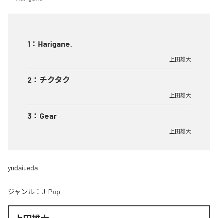
1
：
Harigane.
上田雄大
2
：
チクタク
上田雄大
3
：
Gear
上田雄大
yudaiueda
ジャンル：
J-Pop