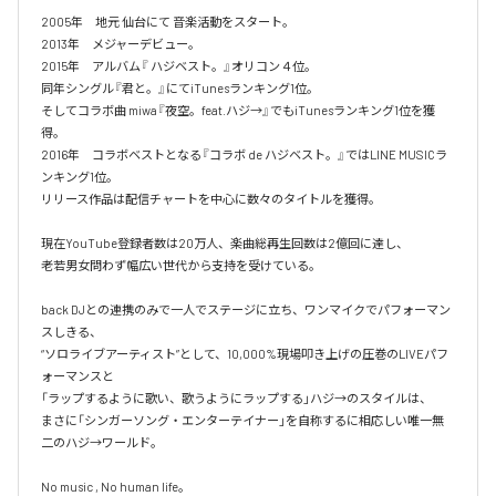
2005年　地元 仙台にて 音楽活動をスタート。

2013年　メジャーデビュー。

2015年　アルバム『 ハジベスト。』オリコン４位。

同年シングル『君と。』にてiTunesランキング1位。

そしてコラボ曲 miwa『夜空。feat.ハジ→』でもiTunesランキング1位を獲
得。

2016年　コラボベストとなる『コラボ de ハジベスト。』ではLINE MUSICラ
ンキング1位。

リリース作品は配信チャートを中心に数々のタイトルを獲得。

現在YouTube登録者数は20万人、楽曲総再生回数は2億回に達し、

老若男女問わず幅広い世代から支持を受けている。 

back DJとの連携のみで一人でステージに立ち、ワンマイクでパフォーマン
スしきる、

“ソロライブアーティスト”として、10,000%現場叩き上げの圧巻のLIVEパフ
ォーマンスと

「ラップするように歌い、歌うようにラップする」ハジ→のスタイルは、

まさに「シンガーソング・エンターテイナー」を自称するに相応しい唯一無
二のハジ→ワールド。

No music , No human life。
