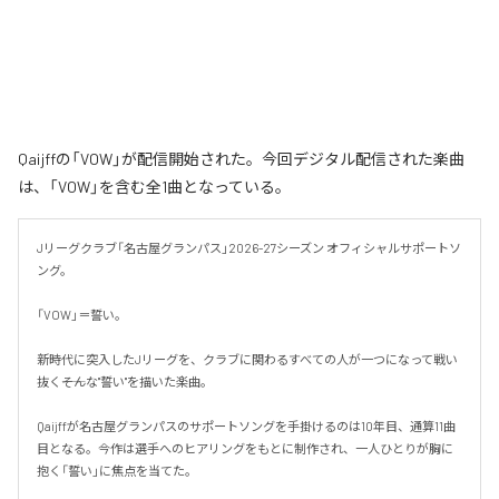
Qaijffの「VOW」が配信開始された。今回デジタル配信された楽曲
は、「VOW」を含む全1曲となっている。
Jリーグクラブ「名古屋グランパス」2026-27シーズン オフィシャルサポートソ
ング。

「VOW」＝誓い。

新時代に突入したJリーグを、クラブに関わるすべての人が一つになって戦い
抜く――そんな"誓い"を描いた楽曲。

Qaijffが名古屋グランパスのサポートソングを手掛けるのは10年目、通算11曲
目となる。今作は選手へのヒアリングをもとに制作され、一人ひとりが胸に
抱く「誓い」に焦点を当てた。
