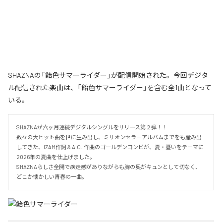
SHAZNAの「飴色サマーライダー」が配信開始された。今回デジタ
ル配信された楽曲は、「飴色サマーライダー」を含む全1曲となって
いる。
SHAZNAが六ヶ月連続デジタルシングルをリリース第２弾！！

数々の大ヒット曲を世に生み出し、ミリオンセラーアルバムまでをも産み出
してきた、IZAM作詞 & A.O.I作曲のゴールデンコンビが、夏・憂いをテーマに
2026年の夏曲を仕上げました。

SHAZNAらしさ全開で疾走感がありながらも胸の奥がキュンとして切なく、
どこか懐かしい青春の一曲。