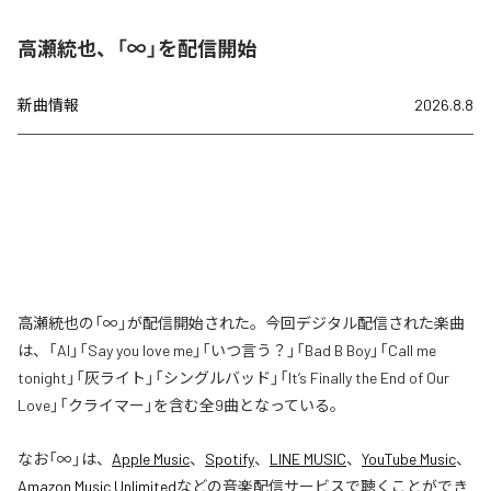
高瀬統也、「∞」を配信開始
新曲情報
2026.8.8
高瀬統也の「∞」が配信開始された。今回デジタル配信された楽曲
は、「AI」「Say you love me」「いつ言う？」「Bad B Boy」「Call me
tonight」「灰ライト」「シングルバッド」「It’s Finally the End of Our
Love」「クライマー」を含む全9曲となっている。
なお「
∞
」は、
Apple Music
、
Spotify
、
LINE MUSIC
、
YouTube Music
、
Amazon Music Unlimited
などの音楽配信サービスで聴くことができ