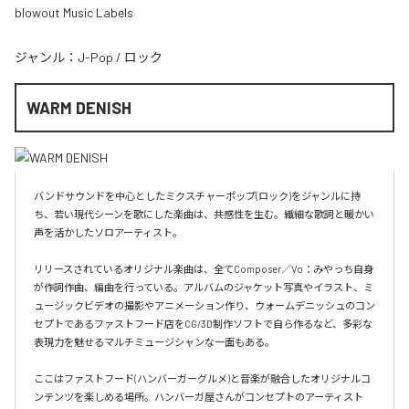
blowout Music Labels
ジャンル：
J-Pop
/
ロック
WARM DENISH
バンドサウンドを中心としたミクスチャーポップ(ロック)をジャンルに持
ち、若い現代シーンを歌にした楽曲は、共感性を生む。繊細な歌詞と暖かい
声を活かしたソロアーティスト。

リリースされているオリジナル楽曲は、全てComposer／Vo：みやっち自身
が作詞作曲、編曲を行っている。アルバムのジャケット写真やイラスト、ミ
ュージックビデオの撮影やアニメーション作り、ウォームデニッシュのコン
セプトであるファストフード店をCG/3D制作ソフトで自ら作るなど、多彩な
表現力を魅せるマルチミュージシャンな一面もある。

ここはファストフード(ハンバーガーグルメ)と音楽が融合したオリジナルコ
ンテンツを楽しめる場所。ハンバーガ屋さんがコンセプトのアーティスト