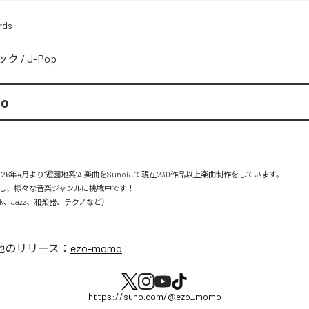
rds
ック
/
J-Pop
mo
26年4月より"遊園地系"AI楽曲をSunoにて現在230作品以上楽曲制作をしています。

し、様々な音楽ジャンルに挑戦中です！

Rock、Jazz、和楽器、テクノなど）
他のリリース：
ezo-momo
https://suno.com/@ezo_momo