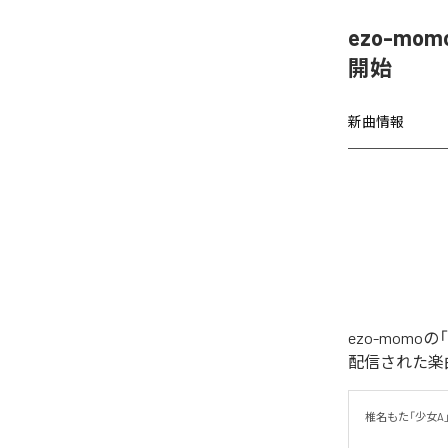
ezo-mom
開始
新曲情報
ezo-momoの
配信された楽曲は、
椎名もた「少女A」を