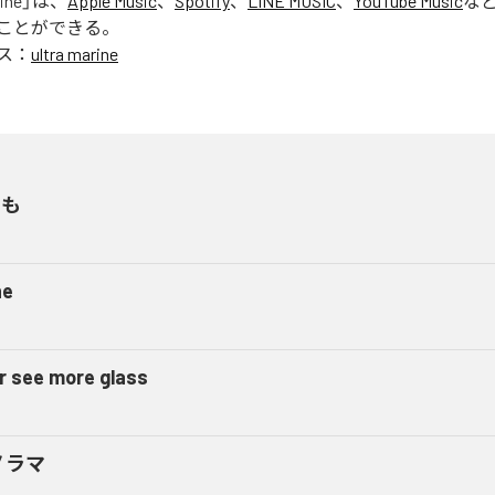
rine
」は、
Apple Music
、
Spotify
、
LINE MUSIC
、
YouTube Music
な
ことができる。
ス：
ultra marine
なも
ne
r see more glass
ノラマ