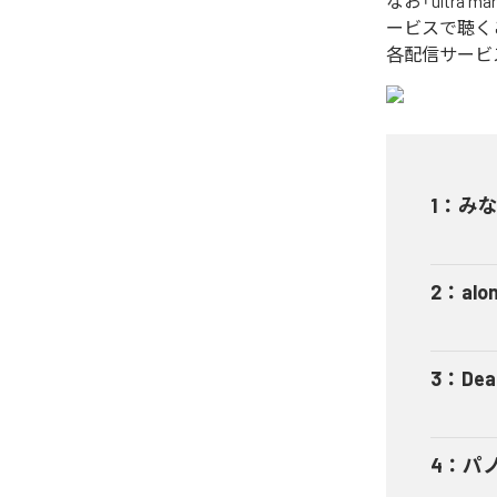
なお「
ultra ma
ービスで聴く
各配信サービ
1
：
み
2
：
alo
3
：
Dea
4
：
パ