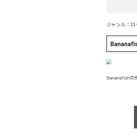
ジャンル：
ロ
Bananafi
Bananafish
の