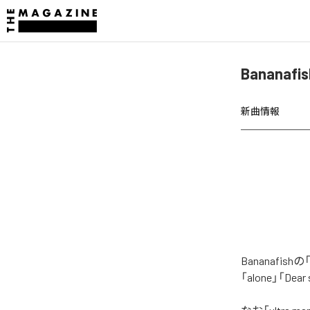
Bananaf
新曲情報
Bananafi
「alone」「D