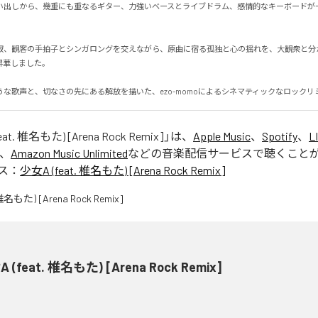
い出しから、幾重にも重なるギター、力強いベースとライブドラム、感情的なキーボードが
寂、観客の手拍子とシンガロングを交えながら、原曲に宿る孤独と心の揺れを、大観衆と分
しました。

うな歌声と、切なさの先にある解放を描いた、ezo-momoによるシネマティックなロックリ
at. 椎名もた) [Arena Rock Remix]
」は、
Apple Music
、
Spotify
、
L
、
Amazon Music Unlimited
などの音楽配信サービスで聴くこと
ス：
少女A (feat. 椎名もた) [Arena Rock Remix]
 (feat. 椎名もた) [Arena Rock Remix]