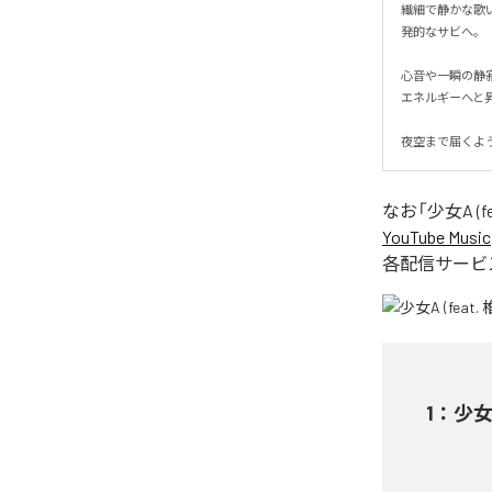
繊細で静かな歌
発的なサビへ。

心音や一瞬の静
エネルギーへと昇華
夜空まで届くよ
なお「
少女A (fe
YouTube Music
各配信サービ
1
：
少女A