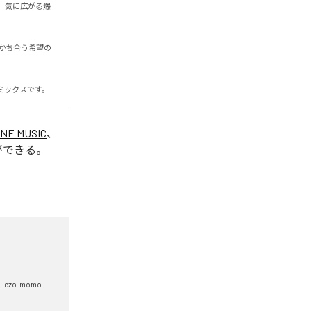
一気に広がる爆
かち合う希望の
ミックスです。
INE MUSIC
、
ができる。
ezo-momo