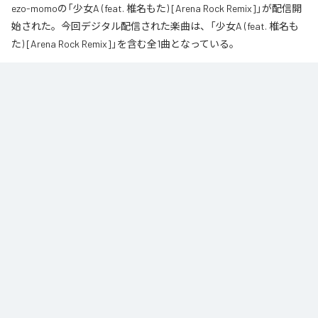
ezo-momoの「少女A (feat. 椎名もた) [Arena Rock Remix]」が配信開
始された。今回デジタル配信された楽曲は、「少女A (feat. 椎名も
た) [Arena Rock Remix]」を含む全1曲となっている。
椎名もた「少女A」を、壮大なアリーナロックへ再構築した 「Arena Rock 
Remix」。

繊細で静かな歌い出しから、幾重にも重なるギター、力強いベースとライブ
ドラム、感情的なキーボードが一気に広がる爆発的なサビへ。

心音や一瞬の静寂、観客の手拍子とシンガロングを交えながら、原曲に宿る
孤独と心の揺れを、大観衆と分かち合う希望のエネルギーへと昇華しまし
た。

夜空まで届くような歌声と、切なさの先にある解放を描いた、ezo-momoに
よるシネマティックなロックリミックスです。
なお「
少女A (feat. 椎名もた) [Arena Rock Remix]
」は、
Apple Music
、
Spotify
、
LINE MUSIC
、
YouTube Music
、
Amazon Music Unlimited
など