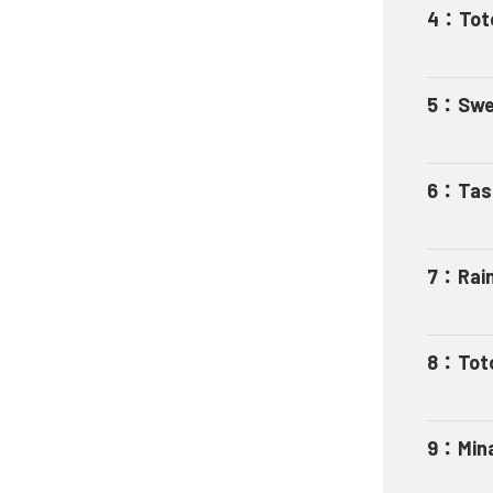
4
：
Tot
5
：
Swe
6
：
Tas
7
：
Rai
8
：
Tot
9
：
Min