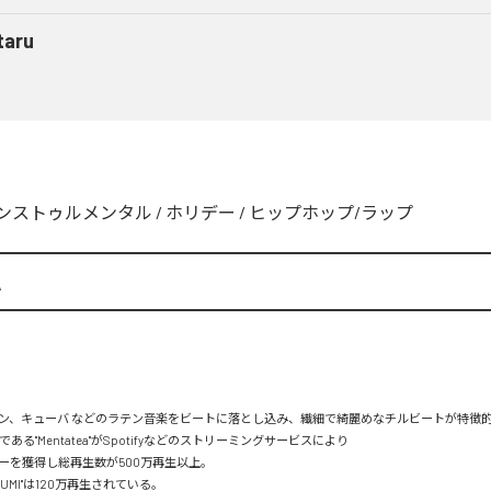
taru
ンストゥルメンタル
/
ホリデー
/
ヒップホップ/ラップ
A
ン、キューバ などのラテン音楽をビートに落とし込み、繊細で綺麗めなチルビートが特徴的。
mである"Mentatea"がSpotifyなどのストリーミングサービスにより

を獲得し総再生数が500万再生以上。

UMI"は120万再生されている。
