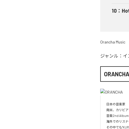
10
：
Ho
Orancha Music
ジャンル：
イ
ORANCH
日本の音楽家

南米、カリビア
音楽2nd Albu
海外でのリスナー
その中でも"KUR