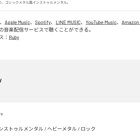
の、ゴシックメタル風インストゥルメンタル。
は、
Apple Music
、
Spotify
、
LINE MUSIC
、
YouTube Music
、
Amazon 
の音楽配信サービスで聴くことができる。
ス：
Ruby
y
re
ンストゥルメンタル
/
ヘビーメタル
/
ロック