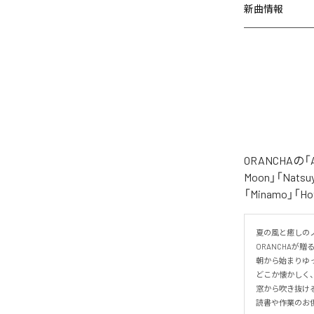
新曲情報
ORANCHAの
Moon」「Natsuy
「Minamo」
夏の風と癒しのノ
ORANCHAが贈
朝から始まりゆっ
どこか懐かしく
窓から吹き抜け
読書や作業のお