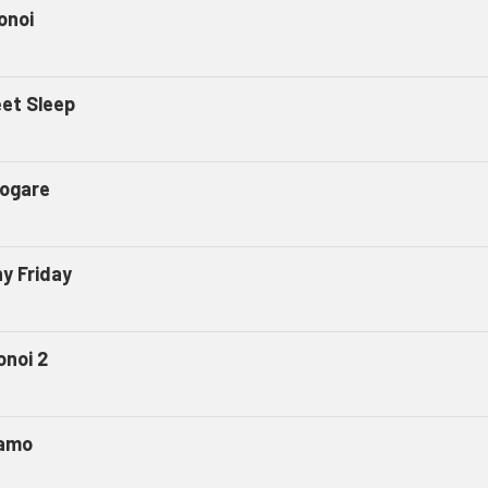
onoi
et Sleep
ogare
ny Friday
onoi 2
amo