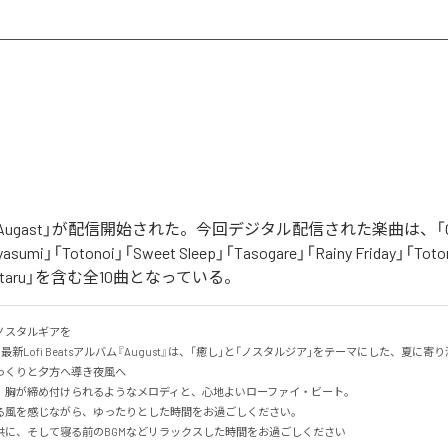
「Augast」が配信開始された。今回デジタル配信された楽曲は、「Oran
asumi」「Totonoi」「Sweet Sleep」「Tasogare」「Rainy Friday」「Toton
「Hotaru」を含む全10曲となっている。
スタルギアを

る最新Lofi Beatsアルバム『August』は、「癒し」と「ノスタルジア」をテーマにした、夏に寄り添
くりと夕方へ導き夜風へ

、胸が締め付けられるようなメロディと、心地よいローファイ・ビート。

る風を感じながら、ゆったりとした時間をお過ごしください。

供に、そして寝る前のBGMなどリラックスした時間をお過ごしください