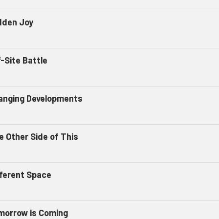
dden Joy
-Site Battle
anging Developments
e Other Side of This
fferent Space
morrow is Coming