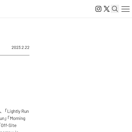
2023.2.22
ghtly Run
Sun」「Morning
Off-Site