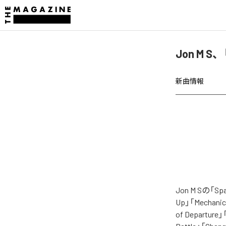
Jon M S
新曲情報
Jon M Sの
Up」「Mechanica
of Departure」