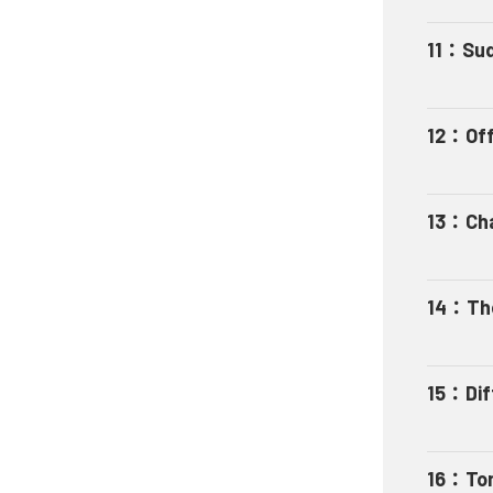
11
：
Su
12
：
Off
13
：
Ch
14
：
Th
15
：
Di
16
：
To