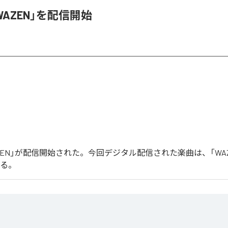
、「WAZEN」を配信開始
「WAZEN」が配信開始された。今回デジタル配信された楽曲は、「WA
いる。
る最新シングル「曲名」は、ダークで緊張感のあるサウンドと力強いグルーヴを軸に制作されたテクノ