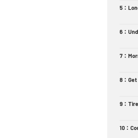
5
：
Lon
6
：
Und
7
：
Mor
8
：
Get
9
：
Tir
10
：
Co