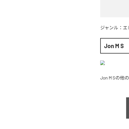
ジャンル：
エ
Jon M S
Jon M S
の他の