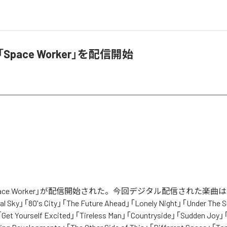
、「Space Worker」を配信開始
「Space Worker」が配信開始された。今回デジタル配信された楽曲は、「Li
l Sky」「80's City」「The Future Ahead」「Lonely Night」「Under The 
「Get Yourself Excited」「Tireless Man」「Countryside」「Sudden Joy」「