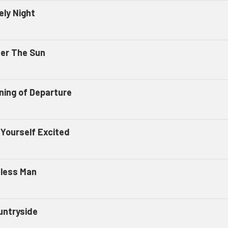
ely Night
er The Sun
ning of Departure
 Yourself Excited
eless Man
untryside