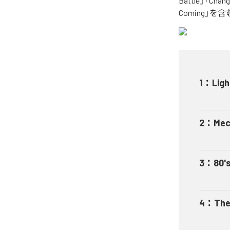
Battle」「Chang
Coming」
1
：
Ligh
2
：
Mec
3
：
80's
4
：
The