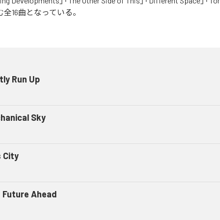
ing Developments」「The Other Side of This」「Different Space」「To
を含む全16曲となっている。
tly Run Up
hanical Sky
 City
 Future Ahead