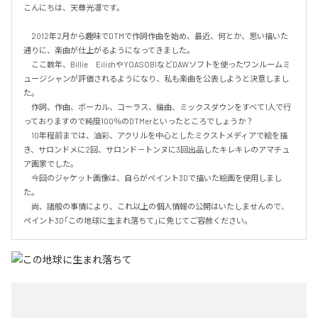
こんにちは、天尊光凛です。

　2012年2月から趣味でDTMで作詞作曲を始め、最近、何とか、思い描いた
通りに、楽曲が仕上がるようになってきました。

　ここ数年、Billie　EilishやYOASOBIなどDAWソフトを使ったワンルームミ
ュージシャンが評価されるようになり、私も楽曲を公表しようと決意しまし
た。

　作詞、作曲、ボーカル、コーラス、編曲、ミックスダウンをすべて1人で行
っておりますので純度100％のDTMerといったところでしょうか？

　10年程前までは、油彩、アクリルを中心としたミクストメディアで絵を描
き、サロンドメに2回、サロンド－トンヌに3回出品したキレキレのアマチュ
ア画家でした。

　今回のジャケット画像は、自らがペイント3Dで描いた絵画を使用しまし
た。

　尚、諸般の事情により、これ以上の個人情報の公開はいたしませんので、
ペイント3D「この地球に生まれ落ちて」に免じてご容赦ください。