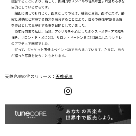
融合することにより、新しく、画期的なスタイルの音楽が生まれ落ちる事を
目的としているからです。

　絵画に関しても同じく、画家としての私は、抽象と具象、西洋と東洋、静
寂と激動など対峙する概念を融合することにより、自らの感性宇宙(曼荼羅)
を作品として具現化する事を目的としていました。

　10年程前まで私は、油彩、アクリルを中心としたミクストメディアで絵を
描き、サロン・ド・メに2回、サロン・ド－トンヌに3回出品したキレキレ
のアマチュア画家でした。

　従って、ジャケット画像はペイント3Dで自ら描いています。たまに、自ら
天尊光凛
の他のリリース：
天尊光凛