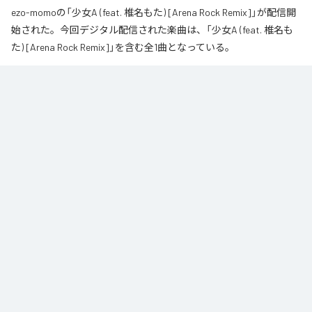
ezo-momoの「少女A (feat. 椎名もた) [Arena Rock Remix]」が配信開
始された。今回デジタル配信された楽曲は、「少女A (feat. 椎名も
た) [Arena Rock Remix]」を含む全1曲となっている。
椎名もた「少女A」を、壮大なアリーナロックへ再構築した 「Arena Rock 
Remix」。

繊細で静かな歌い出しから、幾重にも重なるギター、力強いベースとライブ
ドラム、感情的なキーボードが一気に広がる爆発的なサビへ。

心音や一瞬の静寂、観客の手拍子とシンガロングを交えながら、原曲に宿る
孤独と心の揺れを、大観衆と分かち合う希望のエネルギーへと昇華しまし
た。

夜空まで届くような歌声と、切なさの先にある解放を描いた、ezo-momoに
よるシネマティックなロックリミックスです。
なお「
少女A (feat. 椎名もた) [Arena Rock Remix]
」は、
Apple Music
、
Spotify
、
LINE MUSIC
、
YouTube Music
、
Amazon Music Unlimited
など