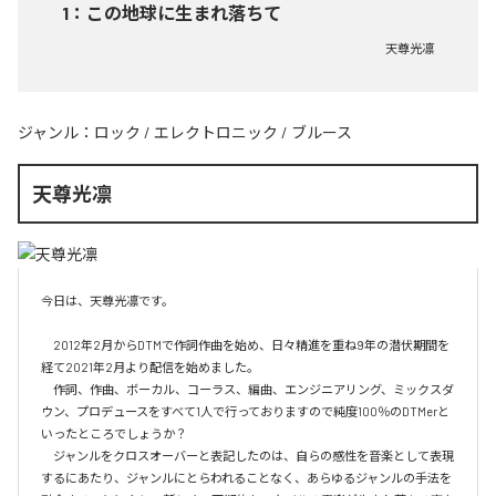
1
：
この地球に生まれ落ちて
天尊光凛
ジャンル：
ロック
/
エレクトロニック
/
ブルース
天尊光凛
今日は、天尊光凛です。

　2012年2月からDTMで作詞作曲を始め、日々精進を重ね9年の潜伏期間を
経て2021年2月より配信を始めました。

　作詞、作曲、ボーカル、コーラス、編曲、エンジニアリング、ミックスダ
ウン、プロデュースをすべて1人で行っておりますので純度100％のDTMerと
いったところでしょうか？

　ジャンルをクロスオーバーと表記したのは、自らの感性を音楽として表現
するにあたり、ジャンルにとらわれることなく、あらゆるジャンルの手法を