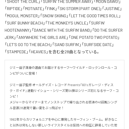
「SHOOT THE CURL」「SURFIN’ THE SUMMER AWAY」「MOON DAWG!」
「RIPTIDE」「MOTIVATE」「FINK」「SKI STORM (PART ONE)」「JUSTINE」
「MOGUL MONSTER」「SNOW SKIING」「LET THE GOOD TIMES ROLL」
「SURF BUNNY BEACH」「THE MONKEY’S UNCLE」「SURFIN’
HOOTENANNY」「DANCE WITH THE SURFIN’ BAND」「DO THE SURFER
JERK」「ANYWHERE THE GIRLS ARE」「ONE POTATO TWO POTATO」
「LET’S GO TO THE BEACH」「SAND SURFIN’」「SURFSIDE DATE」
「STAMPEDE」「HEAVIES」を含む全28曲となっている。
ジミー益子渾身の選曲でお届けするサーフ～ワイルド・ロックンロール・コ
ンピがついに登場！

ジミー益子監修 オールデイズ・レコード Presents『60’s ガレージ・ディス
ク・ガイド』連動リイシュー・シリーズ第54弾はシリーズ初となるサーフ・コ
ンピ！

メジャーからマイナーまでノンストップで繰り出される怒涛の45回転シング
ル音源28連発で暑い夏をぶっ飛ばせ！

1962年からカリフォルニアを中心に爆発したサーフィン・ブーム。好きなこ
と以外は何もしない新しいライフスタイルは反抗への抑圧に辟易していた若