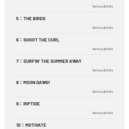
Various Artists
5
：
THE BIRDS
Various Artists
6
：
SHOOT THE CURL
Various Artists
7
：
SURFIN’ THE SUMMER AWAY
Various Artists
8
：
MOON DAWG!
Various Artists
9
：
RIPTIDE
Various Artists
10
：
MOTIVATE