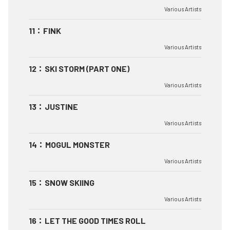
Various Artists
11
：
FINK
Various Artists
12
：
SKI STORM (PART ONE)
Various Artists
13
：
JUSTINE
Various Artists
14
：
MOGUL MONSTER
Various Artists
15
：
SNOW SKIING
Various Artists
16
：
LET THE GOOD TIMES ROLL