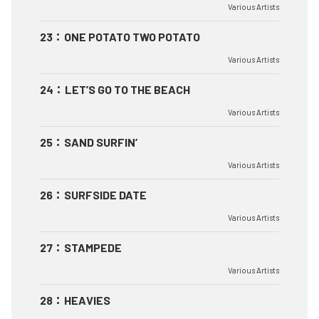
Various Artists
23
：
ONE POTATO TWO POTATO
Various Artists
24
：
LET’S GO TO THE BEACH
Various Artists
25
：
SAND SURFIN’
Various Artists
26
：
SURFSIDE DATE
Various Artists
27
：
STAMPEDE
Various Artists
28
：
HEAVIES