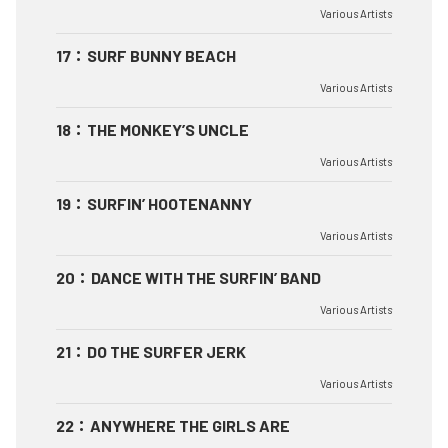
Various Artists
17
：
SURF BUNNY BEACH
Various Artists
18
：
THE MONKEY’S UNCLE
Various Artists
19
：
SURFIN’ HOOTENANNY
Various Artists
20
：
DANCE WITH THE SURFIN’ BAND
Various Artists
21
：
DO THE SURFER JERK
Various Artists
22
：
ANYWHERE THE GIRLS ARE