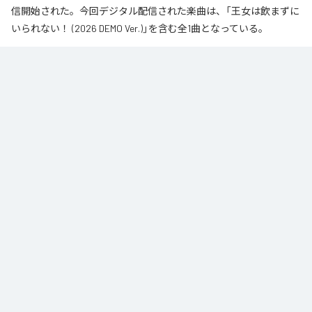
信開始された。今回デジタル配信された楽曲は、「王女は飲まずに
いられない！ (2026 DEMO Ver.)」を含む全1曲となっている。
なお「
王女は飲まずにいられない！ (2026 DEMO Ver.)
」は、
Apple
Music
、
Spotify
、
LINE MUSIC
、
YouTube Music
、
Amazon Music
Unlimited
などの音楽配信サービスで聴くことができる。
各配信サービス：
王女は飲まずにいられない！ (2026 DEMO Ver.)
1
：
王女は飲まずにいられない！ (2026 DEMO
Ver.)
DaVinci ST
DaVinci Record / reversta music / bhodhit LLC