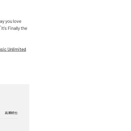
u love
Finally the
ic Unlimited
高瀬統也