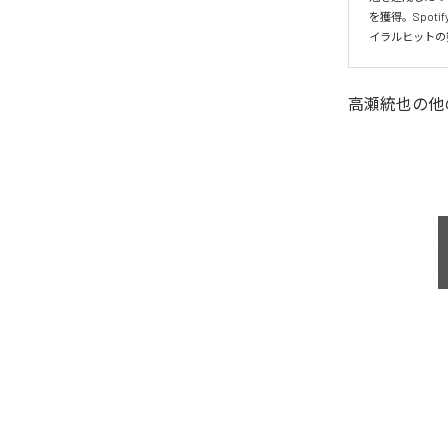
を獲得。Spo
イラルヒットの
高瀬統也
の他