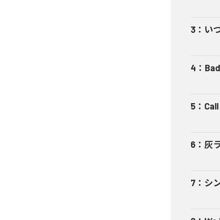
3
：
い
4
：
Bad
5
：
Cal
6
：
灰
7
：
シ