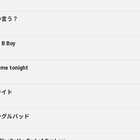
つ言う？
 B Boy
l me tonight
ライト
ングルバッド