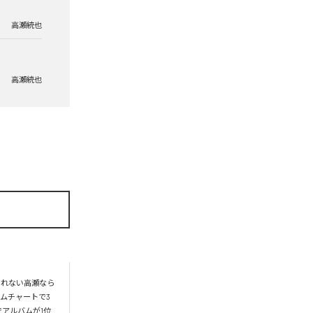
高瀬統也
高瀬統也
られない高瀬なら
ムチャートで3
アルバムが1位