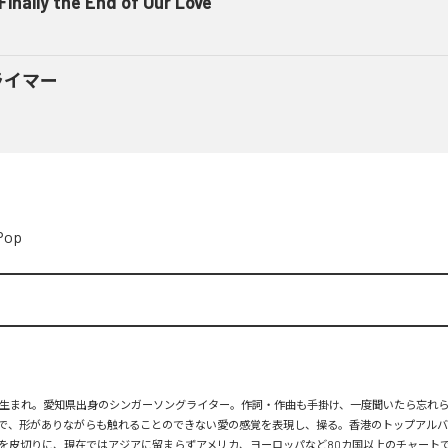
 Finally the End of Our Love
ライマー
Pop
月26日生まれ。愛知県出身のシンガーソングライター。作詞・作曲も手掛け、一度聞いたら忘れ
で、形がありながらも触れることのできない愛の感覚を表現し、操る。香港のトップアルバ
を皮切りに、現在ではアジアに留まらずアメリカ、ヨーロッパなど80カ国以上のチャートで