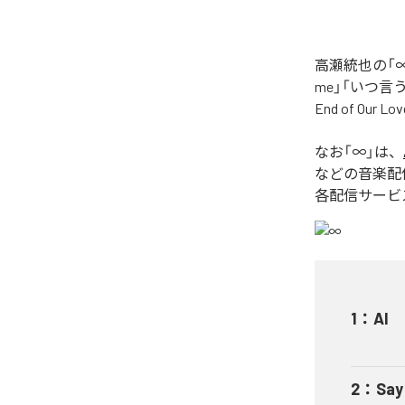
高瀬統也の「∞
me」「いつ言う？」
End of O
なお「
∞
」は、
などの音楽配
各配信サービ
1
：
AI
2
：
Say