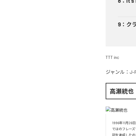
8
：
It’s
9
：
ク
TTT inc
ジャンル：
J-
高瀬統也
1996年11
ではのフレーズ
冠を達成したの