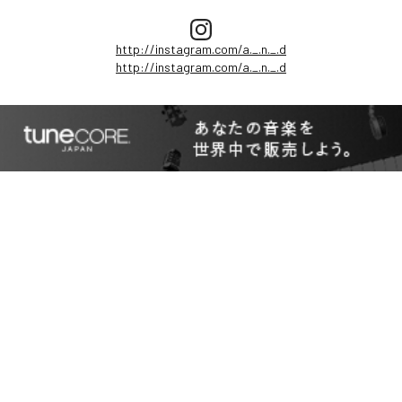
http://instagram.com/a._.n._.d
http://instagram.com/a._.n._.d