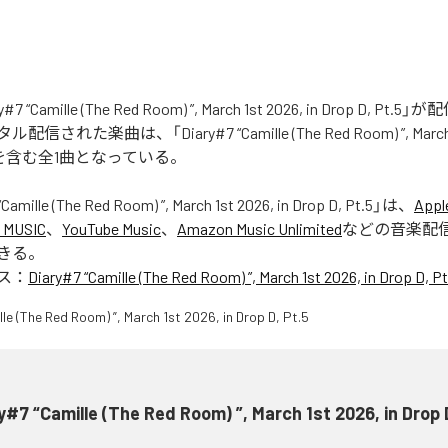
7 “Camille (The Red Room) ”, March 1st 2026, in Drop D, Pt
れた楽曲は、「Diary#7 “Camille (The Red Room) ”, March 1s
t.5」を含む全1曲となっている。
Camille (The Red Room) ”, March 1st 2026, in Drop D, Pt.5
」は、
Appl
 MUSIC
、
YouTube Music
、
Amazon Music Unlimited
などの音楽配
きる。
ス：
Diary#7 “Camille (The Red Room) ”, March 1st 2026, in Drop D, Pt
y#7 “Camille (The Red Room) ”, March 1st 2026, in Drop 