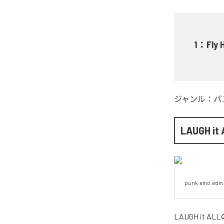
1
：
Fly 
ジャンル：
パ
LAUGH it
punk.emo.edm
LAUGH it ALL