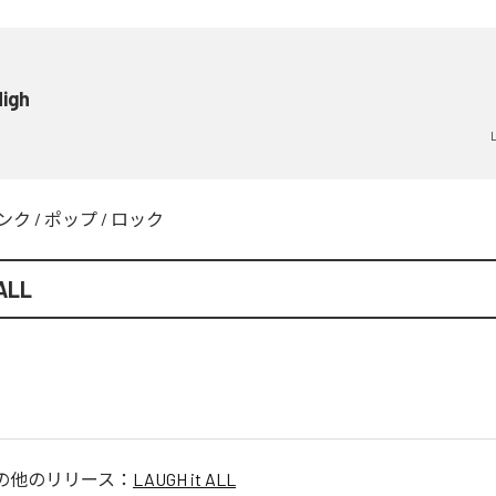
High
ンク
/
ポップ
/
ロック
 ALL
.
の他のリリース：
LAUGH it ALL