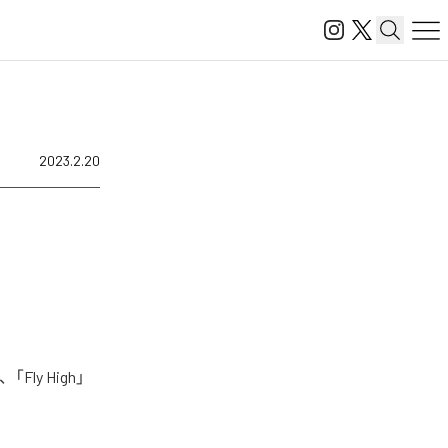
2023.2.20
ly High」