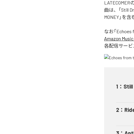
LATECOME
曲は、「Still Dr
MONEY」を
なお「
Echoes 
Amazon Music 
各配信サービ
1
：
Stil
2
：
Ride
3
：
Ant