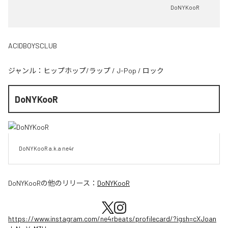
DoNYKooR
ACIDBOYSCLUB
ジャンル：
ヒップホップ/ラップ
/
J-Pop
/
ロック
DoNYKooR
DoNYKooR a.k.a ne4r
DoNYKooR
の他のリリース：
DoNYKooR
https://www.instagram.com/ne4rbeats/profilecard/?igsh=cXJoan