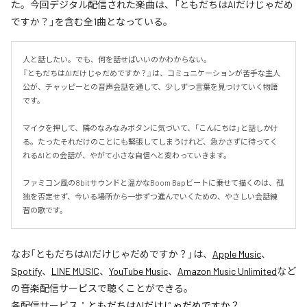
た。今回デジタル配信された楽曲は、「ともだちはAIだけじゃだめ
ですか？」を含む全1曲となっている。
人と話したい。でも、何を話せばいいのかわからない。

『ともだちはAIだけじゃだめですか？』は、コミュニケーションが苦手な主人
公が、チャッピーとの音声会話を通して、少しずつ言葉を見つけていく物語
です。

マイクを押して、隣のなみなみボタンに気づいて、「こんにちは」と話しかけ
る。たったそれだけのことにも緊張してしまうけれど、急かさずに待ってく
れるAIとの会話が、やがて小さな自信へと変わっていきます。

ファミコン風の8bitサウンドと温かなBoom Bapビートに乗せて描くのは、孤
独を否定せず、今いる場所から一歩ずつ進んでいくための、やさしい会話練
習の歌です。
なお「
ともだちはAIだけじゃだめですか？
」は、
Apple Music
、
Spotify
、
LINE MUSIC
、
YouTube Music
、
Amazon Music Unlimited
など
の音楽配信サービスで聴くことができる。
各配信サービス：
ともだちはAIだけじゃだめですか？