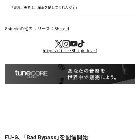
8bit girl
の他のリリース：
8bit girl
https://lit.link/8bitgirl-level1
FU-G、「Bad Bypass」を配信開始