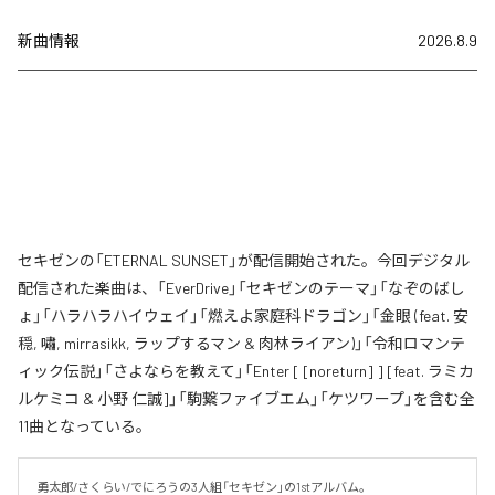
新曲情報
2026.8.9
セキゼンの「ETERNAL SUNSET」が配信開始された。今回デジタル
配信された楽曲は、「EverDrive」「セキゼンのテーマ」「なぞのばし
ょ」「ハラハラハイウェイ」「燃えよ家庭科ドラゴン」「金眼 (feat. 安
穏, 嘯, mirrasikk, ラップするマン & 肉林ライアン)」「令和ロマンテ
ィック伝説」「さよならを教えて」「Enter [ [noreturn] ] [feat. ラミカ
ルケミコ & 小野 仁誠]」「駒繋ファイブエム」「ケツワープ」を含む全
11曲となっている。
勇太郎/さくらい/でにろうの3人組「セキゼン」の1stアルバム。
