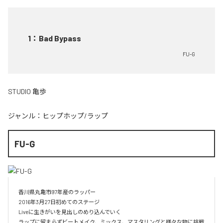
1
：
Bad Bypass
FU-G
STUDIO 亀歩
ジャンル：
ヒップホップ/ラップ
FU-G
香川県丸亀市97年産のラッパー

2016年3月27日初めてのステージ

Liveに生きがいを見出しのめり込んでいく

ラップに留まらずビートメイク、ミックス、マスタリングと様々な物に挑戦