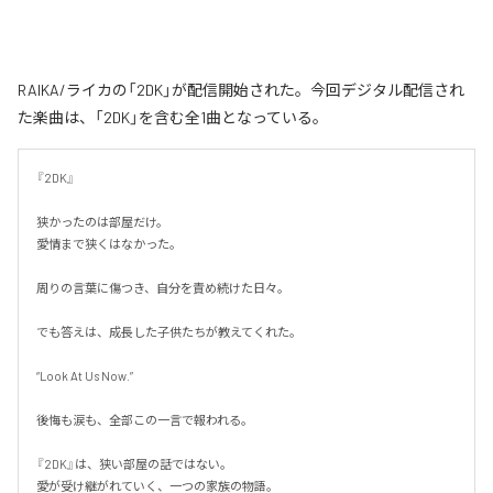
RAIKA/ライカの「2DK」が配信開始された。今回デジタル配信され
た楽曲は、「2DK」を含む全1曲となっている。
『2DK』

狭かったのは部屋だけ。

愛情まで狭くはなかった。

周りの言葉に傷つき、自分を責め続けた日々。

でも答えは、成長した子供たちが教えてくれた。

“Look At Us Now.”

後悔も涙も、全部この一言で報われる。

『2DK』は、狭い部屋の話ではない。

愛が受け継がれていく、一つの家族の物語。