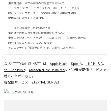
東京都出身、公立小学校の同級生である3人が

ヒップホップ/グリッチホップをベースにしたビートの上を

歌にラップにポエトリー…予定調和のない公園遊びの如く

縦横無尽に遊びまくる全11曲。

三十代を迎え再会した幼馴染3人が

毎月地元の格安カラオケに録音機材を持ち込み

半年以上かけて作り上げた「ETERNAL SUNSET(永遠の夕焼け)」。

門限はまだまだ来ないみたいなので

そこのアナタも「放課後の続き」を、お暇でしたら是非。
なお「
ETERNAL SUNSET
」は、
Apple Music
、
Spotify
、
LINE MUSIC
、
YouTube Music
、
Amazon Music Unlimited
などの音楽配信サービスで
聴くことができる。
各配信サービス：
ETERNAL SUNSET