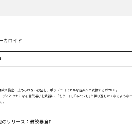
ーカロイド
P
食欲や衝動、止められない欲望を、ポップでコミカルな音楽へと変換するボカロP。

ロディとクセになる言葉選びを武器に、「もう一口」「あと少し」と繰り返したくなるような
る。
他のリリース：
暴飲暴食P