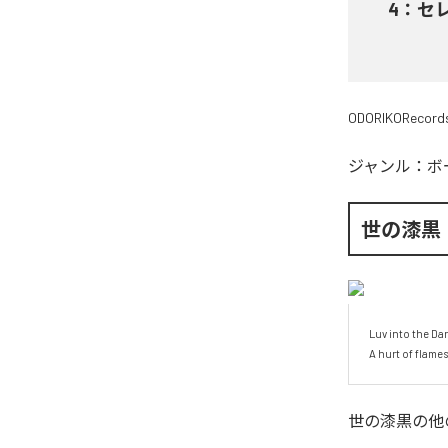
4
：
セレ
ODORIKORecord
ジャンル：
ボ
世の漆黒
Luv into the Da
A hurt of flam
世の漆黒
の他