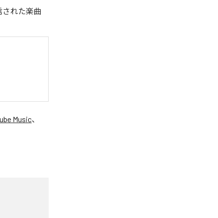
配信された楽曲
ube Music
、