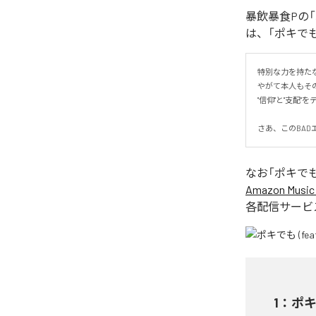
暴飲暴食Pの「
は、「ポキでも 
特別な力を持た
やがて本人もその
"信仰"と"支配"
さあ、このBAD
なお「
ポキでも 
Amazon Music 
各配信サービ
1
：
ポキ