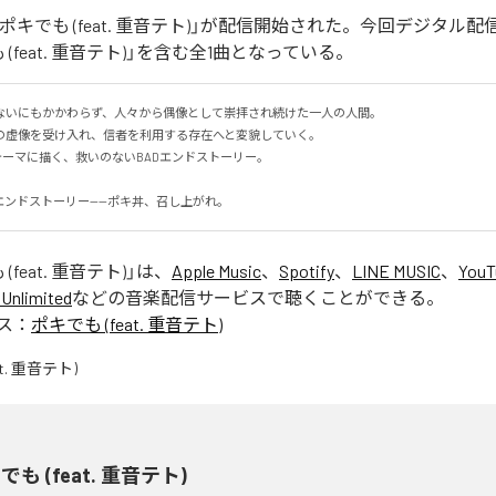
ポキでも (feat. 重音テト)」が配信開始された。今回デジタル
(feat. 重音テト)」を含む全1曲となっている。
ないにもかかわらず、人々から偶像として崇拝され続けた一人の人間。

虚像を受け入れ、信者を利用する存在へと変貌していく。

をテーマに描く、救いのないBADエンドストーリー。

エンドストーリー——ポキ丼、召し上がれ。
(feat. 重音テト)
」は、
Apple Music
、
Spotify
、
LINE MUSIC
、
YouT
Unlimited
などの音楽配信サービスで聴くことができる。
ス：
ポキでも (feat. 重音テト)
でも (feat. 重音テト)