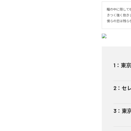
瞳の中に隠しても
きつく強く抱きし
僕らの恋は残ら
1
：
東京千
2
：
セレ
3
：
東京