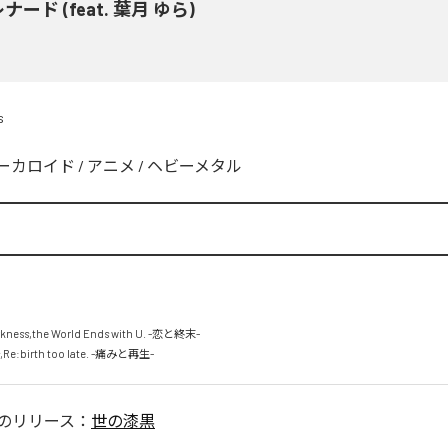
ナード (feat. 葉月 ゆら)
s
ーカロイド
/
アニメ
/
ヘビーメタル
rkness,the World Ends with U. -恋と終末-

es,Re:birth too late. -痛みと再生-
のリリース：
世の漆黒