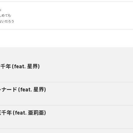


めても

ないだろう
年 (feat. 星界)
ナード (feat. 星界)
千年 (feat. 亜莉亜)