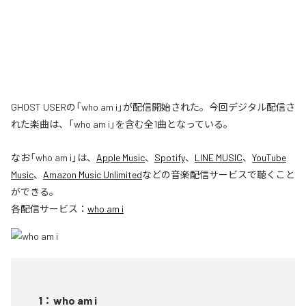
GHOST USERの「who am i」が配信開始された。今回デジタル配信さ
れた楽曲は、「who am i」を含む全1曲となっている。
なお「
who am i
」は、
Apple Music
、
Spotify
、
LINE MUSIC
、
YouTube
Music
、
Amazon Music Unlimited
などの音楽配信サービスで聴くこと
ができる。
各配信サービス：
who am i
1
：
who am i