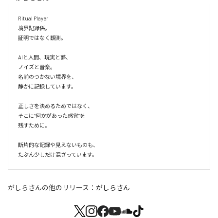
Ritual Player

境界記録係。

証明ではなく観測。

AIと人間、現実と夢、

ノイズと音楽。

名前のつかない境界を、

静かに記録しています。

正しさを決めるためではなく、

そこに“何かがあった感覚”を

残すために。

断片的な記録や見えないものも、

たぶん少しだけ混ざっています。
がしらさん
の他のリリース：
がしらさん