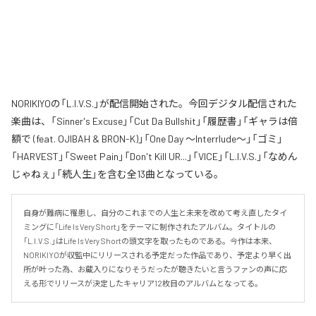
NORIKIYOの「L.I.V.S.」が配信開始された。今回デジタル配信された
楽曲は、「Sinner's Excuse」「Cut Da Bullshit」「履歴書」「ギャラは倍
額で (feat. OJIBAH & BRON-K)」「One Day ～Interrlude～」「ゴミ」
「HARVEST」「Sweet Pain」「Don't Kill UR...」「VICE」「L.I.V.S.」「なめん
じゃねぇ」「続人生」を含む全13曲となっている。
自身が難病に罹患し、自分のこれまでの人生と未来を改めて考え直したタイ
ミングに「Life Is Very Short」をテーマに制作されたアルバム。タイトルの
「L.I.V.S.」はLife Is Very Shortの頭文字を取ったものである。今作は本来、
NORIKIYOが収監中にリリースされる予定だった作品であり、予定より早く出
所が叶った為、お蔵入りになりそうだったが聴きたいと言うファンの声に応
える形でリリースが決定したキャリア12枚目のアルバムとなってる。