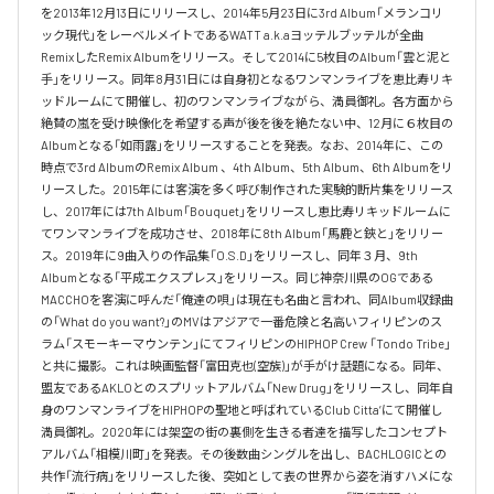
を2013年12月13日にリリースし、2014年5月23日に3rd Album「メランコリ
ック現代」をレーベルメイトであるWATT a.k.aヨッテルブッテルが全曲
RemixしたRemix Albumをリリース。そして2014に5枚目のAlbum「雲と泥と
手」をリリース。同年8月31日には自身初となるワンマンライブを恵比寿リキ
ッドルームにて開催し、初のワンマンライブながら、満員御礼。各方面から
絶賛の嵐を受け映像化を希望する声が後を後を絶たない中、12月に６枚目の
Albumとなる「如雨露」をリリースすることを発表。なお、2014年に、この
時点で3rd AlbumのRemix Album 、4th Album、5th Album、6th Albumをリ
リースした。2015年には客演を多く呼び制作された実験的断片集をリリース
し、2017年には7th Album「Bouquet」をリリースし恵比寿リキッドルームに
てワンマンライブを成功させ、2018年に8th Album「馬鹿と鋏と」をリリー
ス。2019年に9曲入りの作品集「O.S.D」をリリースし、同年３月、9th 
Albumとなる「平成エクスプレス」をリリース。同じ神奈川県のOGである
MACCHOを客演に呼んだ「俺達の唄」は現在も名曲と言われ、同Album収録曲
の「What do you want?」のMVはアジアで一番危険と名高いフィリピンのス
ラム「スモーキーマウンテン」にてフィリピンのHIPHOP Crew 「Tondo Tribe」
と共に撮影。これは映画監督「富田克也(空族)」が手がけ話題になる。同年、
盟友であるAKLOとのスプリットアルバム「New Drug」をリリースし、同年自
身のワンマンライブをHIPHOPの聖地と呼ばれているClub Citta’にて開催し
満員御礼。2020年には架空の街の裏側を生きる者達を描写したコンセプト
アルバム「相模川町」を発表。その後数曲シングルを出し、BACHLOGICとの
共作「流行病」をリリースした後、突如として表の世界から姿を消すハメにな