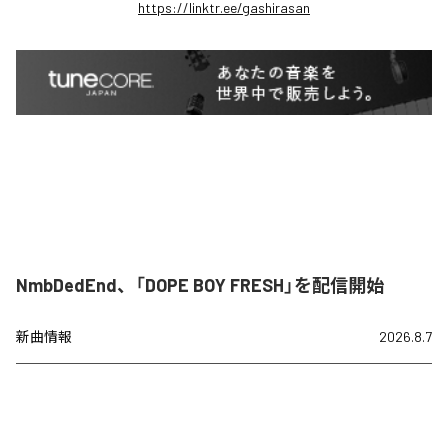
https://linktr.ee/gashirasan
NmbDedEnd、「DOPE BOY FRESH」を配信開始
新曲情報
2026.8.7