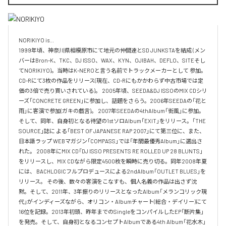
NORIKIYO is...　 

1999年頃、神奈川県相模原市にて地元の仲間達とSD JUNKSTAを結成 (メン
バーはBron-K、TKC、DJ ISSO、WAX、KYN、OJIBAH、DEFLO、SITEそし
てNORIKIYO)。当時はK-NEROと言う名前でトラックメーカーとして 参加。
CD-Rにて3枚の作品をリリース(現在、CD-Rにもかかわらず中古市場では定
価の3倍で売り買いされている)。 2005年頃、SEEDA&DJ ISSOのMIX CDシリ
ーズ「CONCRETE GREEN」に参加し、話題をさらう。2006年SEEDAの「花と
雨」に客演で参加(ガキの戯言)。 2007年SEEDAの4thAlbum「街風」に参加。
そして、同年、自身初となる待望の1stソロAlbum「EXIT」をリリース。「THE 
SOURCE」誌に よる「BEST OF JAPANESE RAP 2007」にて第三位に、また、
日本語ラップ WEBマガジン「COMPASS」では「年間最優秀Album」に選出さ
れた。 2008年にMIX CD「DJ ISSO PRESENTS RE ROLLED UP 28 BLUNTS」 
をリリースし、MIX CDながら限定4500枚を瞬時に売り切る。同年2008年夏
には、 BACHLOGICフルプロデュースによる2ndAlbum「OUTLET BLUES」を
リリース。 その後、数々の客演をこなすも、個人名義の作品は出さず沈
黙。そして、2011年、3年振りのリリースとなったAlbum「メランコリック現
代」がインディーズながら、オリコン・Albumチャート(総合・デイリー)にて
16位を記録。2013年初頭、昨年までのSingleをコンパイルしたEP「断片集」
を発売。そして、自身初となるコンセプトAlbumである4th Album「花水木」