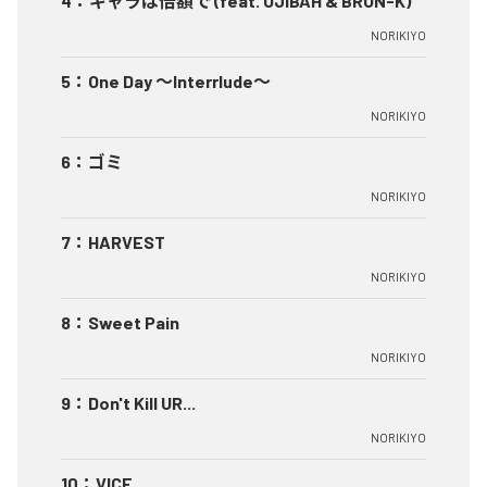
4
：
ギャラは倍額で (feat. OJIBAH & BRON-K)
NORIKIYO
5
：
One Day ～Interrlude～
NORIKIYO
6
：
ゴミ
NORIKIYO
7
：
HARVEST
NORIKIYO
8
：
Sweet Pain
NORIKIYO
9
：
Don't Kill UR...
NORIKIYO
10
：
VICE