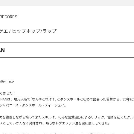
 RECORDS
ゲエ
/
ヒップホップ/ラップ
AN
Grymerz-

くさせた！

ER MANは、地元大阪で「なんやこれは！」とダンスホールと初めて出会った衝撃から、20年
ジャパニーズ・ダンスホール・ディージェイ。

カを往復しながら培って来たスキルは、巧みな言葉遊びによるリリック、言語を超えたグル
スとしていかんなく発揮され、熱心なレゲエファン達を常に虜にしてきた。
