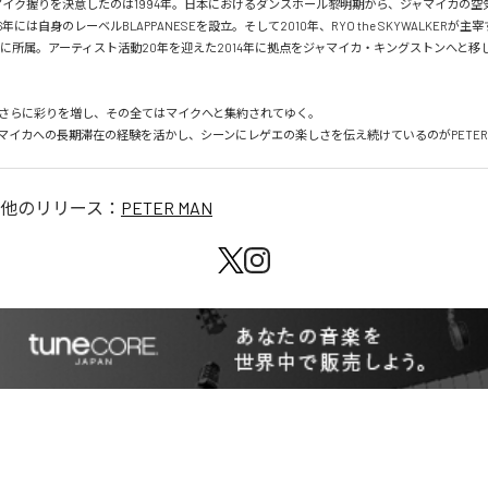
ANがマイク握りを決意したのは1994年。日本におけるダンスホール黎明期から、ジャマイカの
年には自身のレーベルBLAPPANESEを設立。そして2010年、RYO the SKYWALKERが主宰す
USICに所属。アーティスト活動20年を迎えた2014年に拠点をジャマイカ・キングストンへと移


さらに彩りを増し、その全てはマイクへと集約されてゆく。

マイカへの長期滞在の経験を活かし、シーンにレゲエの楽しさを伝え続けているのがPETER 
他のリリース：
PETER MAN