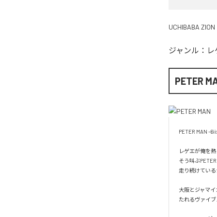
UCHIBABA ZION
ジャンル：
レ
PETER M
PETER MAN -6iix
レゲエが俺を熱
そう叫ぶPET
走り続けている
大阪とジャマイ
たれるヴァイブ