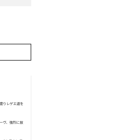
に渡りレゲエ道を
ーヴ、強烈に放