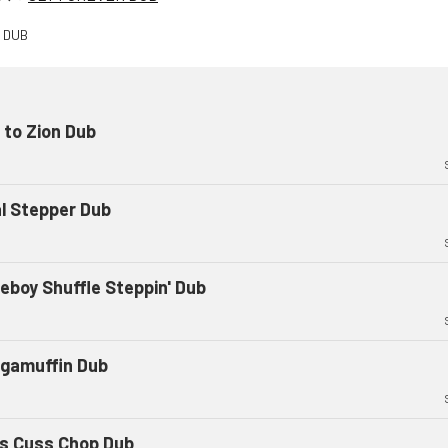
 to Zion Dub
al Stepper Dub
eboy Shuffle Steppin' Dub
gamuffin Dub
s Cuss Chop Dub