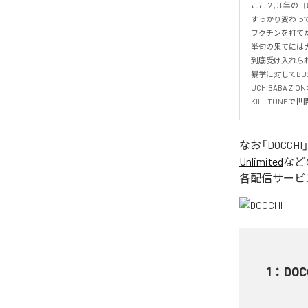
ここ２,３年のコ
すっかり変わって
ワクチンを打てだ
挙句の果てには大
到底受け入れられ
暴挙に対してBUSH 
UCHIBABA ZIO
KILL TUNE
なお「
DOCCHI
Unlimited
など
各配信サービ
1
：
DOC