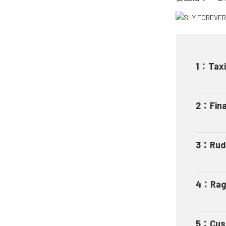
1
：
Taxi
2
：
Fin
3
：
Rud
4
：
Rag
5
：
Cus