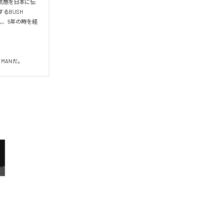
空気感を日本に伝
るBUSH 
し、5年の時を経
MANだ。