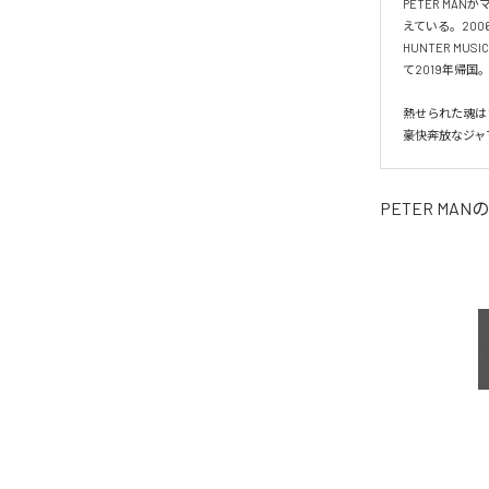
PETER M
えている。2006
HUNTER M
て2019年帰国。
熱せられた魂は
豪快奔放なジャ
PETER MAN
の