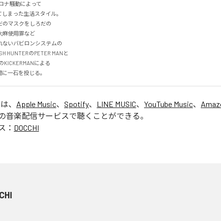
ロナ騒動によって

しまった生活スタイル。

のマスクをしろだの

麻使用罪など

ないバビロンシステムの

HUNTERのPETER MANと

NのKICKERMANによる

で世間に一石を投じる。
」は、
Apple Music
、
Spotify
、
LINE MUSIC
、
YouTube Music
、
Amazo
の音楽配信サービスで聴くことができる。
ス：
DOCCHI
CHI