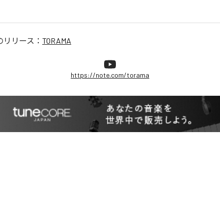
のリリース：
TORAMA
https://note.com/torama