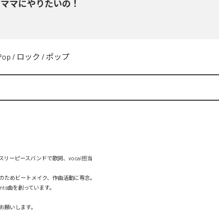
ガママにやりたいの！
Pop
/
ロック
/
ポップ
リーピースバンドで歌詞、vocal担当

のためビートメイク、作曲活動に専念。

ments曲を創っています。

お願いします。
