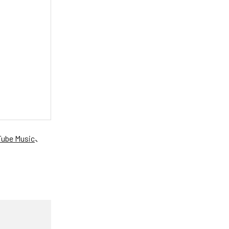
ube Music
、