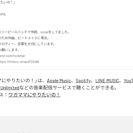
の！』 

 

ーピースバンドで作詞、vocalをしてました。  

ため作曲、ビートメイクに専念。 

ロディー、言葉を大切にしています。 

いします。 

te.com/torama/ 

ttps://linkco.re/xpzF00dN
マにやりたいの！
」は、
Apple Music
、
Spotify
、
LINE MUSIC
、
YouT
Unlimited
などの音楽配信サービスで聴くことができる。
ス：
ワガママにやりたいの！