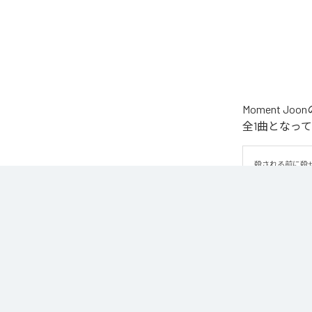
Moment 
全1曲となっ
殺される前に殺
なお「
WAR
」
Unlimited
など
各配信サービ