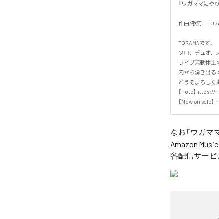
『ワガママにやりたい
作曲/歌詞　TORAMA
TORAMAです。  

ソロ、デュオ、スリ
ライブ活動休止の
内から湧き出るメ
どうぞよろしくお願
【note】https://no
【Now on sale】 h
なお「
ワガマ
Amazon Music 
各配信サービ