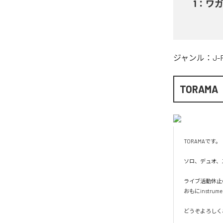
1
：
ワ
ジャンル：
J-
TORAMA
TORAMAです。

ソロ、デュオ、ス
ライブ活動休止
おもにinstru
どうぞよろしく