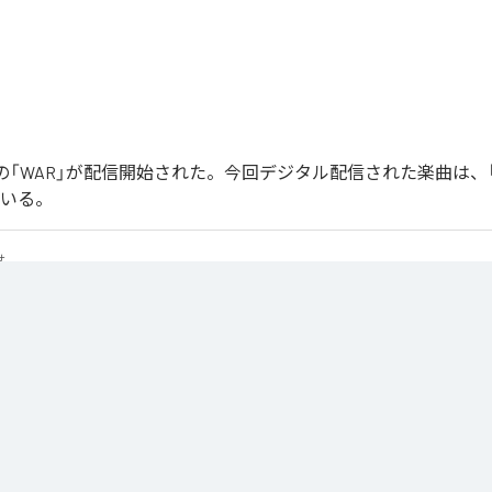
Joonの「WAR」が配信開始された。今回デジタル配信された楽曲は、
ている。
せ
は、
Apple Music
、
Spotify
、
LINE MUSIC
、
YouTube Music
、
Amazon 
の音楽配信サービスで聴くことができる。
ス：
WAR