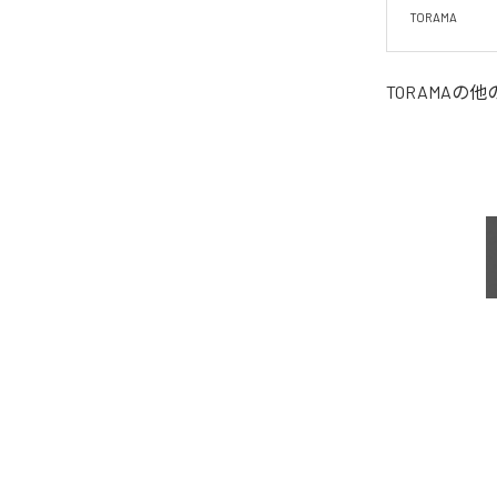
TORAMA
TORAMA
の他