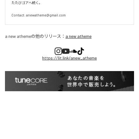
たたびゴアへ続く。

Contact: anewatheme@gmail.com
a new atheme
の他のリリース：
a new atheme
https://lit.link/anew_atheme