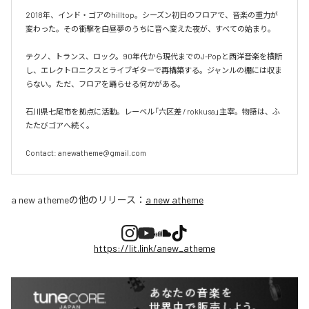
2018年、インド・ゴアのhilltop。シーズン初日のフロアで、音楽の重力が
変わった。その衝撃を白昼夢のうちに音へ変えた夜が、すべての始まり。

テクノ、トランス、ロック。90年代から現代までのJ-Popと西洋音楽を横断
し、エレクトロニクスとライブギターで再構築する。ジャンルの棚には収ま
らない。ただ、フロアを踊らせる何かがある。

石川県七尾市を拠点に活動。レーベル「六区差 / rokkusa」主宰。物語は、ふ
たたびゴアへ続く。

Contact: anewatheme@gmail.com
a new atheme
の他のリリース：
a new atheme
https://lit.link/anew_atheme