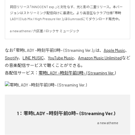
同日リリース「INNOCENT exp.」と対をなす、光と影の二重リリース。本バー
ジョンはストリーミング配信向けに最適化。より高音圧なクラブ仕様「零時
LADY (Club Mix / High Pressure Ver.)」はGumroadにてダウンロード販売中。

a new atheme / 六区差 / ロックサ ミュージック
なお「
零時LADY ~時刻午前0時~ (Streaming Ver.)
」は、
Apple Music
、
Spotify
、
LINE MUSIC
、
YouTube Music
、
Amazon Music Unlimited
など
の音楽配信サービスで聴くことができる。
各配信サービス：
零時LADY ~時刻午前0時~ (Streaming Ver.)
1
：
零時LADY ~時刻午前0時~ (Streaming Ver.)
a new atheme