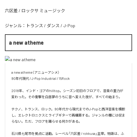
六区差 / ロックサ ミュージック
ジャンル：
トランス
/
ダンス
/
J-Pop
a new atheme
a new atheme（アニューアシメ）

90年代現代 / J-Pop Industrial / 15Rock

2018年、インド・ゴアのhilltop。シーズン初日のフロアで、音楽の重力が
変わった。その衝撃を白昼夢のうちに音へ変えた夜が、すべての始まり。

テクノ、トランス、ロック。90年代から現代までのJ-Popと西洋音楽を横断
し、エレクトロニクスとライブギターで再構築する。ジャンルの棚には収ま
らない。ただ、フロアを踊らせる何かがある。

石川県七尾市を拠点に活動。レーベル「六区差 / rokkusa」主宰。物語は、ふ