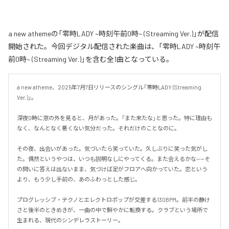
a new athemeの「零時LADY ~時刻午前0時~ (Streaming Ver.)」が配信
開始された。今回デジタル配信された楽曲は、「零時LADY ~時刻午
前0時~ (Streaming Ver.)」を含む全1曲となっている。
a new atheme、2025年7月7日リリースのシングル「零時LADY (Streaming 
Ver.)」。

深夜0時に窓の外を見ると、月があった。「また来たな」と思った。特に理由も
なく、なんとなく悪くない気分だった。それだけのことなのに。

その夜、出会いがあった。気づいたら笑っていた。久しぶりに笑った気がし
た。偶然というやつは、いつも説明なしにやってくる。また会えるかな——そ
の問いに答えは出ないまま、気づけば足がフロアへ向かっていた。恋という
より、もう少し手前の、あのふわっとした感じ。

プログレッシブ・テクノとエレクトロポップが交差する130BPM。前半の静け
さと後半のときめきが、一曲の中で鮮やかに転換する。クラブという場所で
生まれる、現代のシンデレラストーリー。
