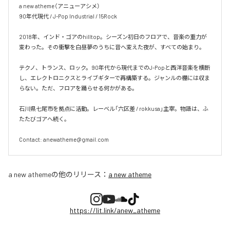
a new atheme（アニューアシメ）

90年代現代 / J-Pop Industrial / 15Rock

2018年、インド・ゴアのhilltop。シーズン初日のフロアで、音楽の重力が
変わった。その衝撃を白昼夢のうちに音へ変えた夜が、すべての始まり。

テクノ、トランス、ロック。90年代から現代までのJ-Popと西洋音楽を横断
し、エレクトロニクスとライブギターで再構築する。ジャンルの棚には収ま
らない。ただ、フロアを踊らせる何かがある。

石川県七尾市を拠点に活動。レーベル「六区差 / rokkusa」主宰。物語は、ふ
たたびゴアへ続く。

Contact: anewatheme@gmail.com
a new atheme
の他のリリース：
a new atheme
https://lit.link/anew_atheme