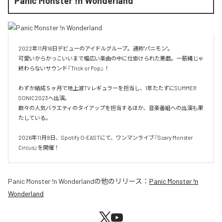
Panic Monster !n Wonderland
2022年11月16日デビューのアイドルグループ。通称"パニモン"。

可愛いからかっこいいまで幅広い楽曲の中に仕掛けられた悪戯。一筋縄じゃ
終わらないサウンド『Trick or Pop』！

わずか結成５ヶ月で地上波TVレギュラーを担当し、1年たたずにSUMMER 
SONIC2023へ出演。

数々の人気バラエティのタイアップを担当するほか、音楽番組への出演も果
たしている。

2026年11月9日、Spotify O-EASTにて、ワンマンライブ『Scary Monster 
Circus』を開催！
Panic Monster !n Wonderland
の他のリリース：
Panic Monster !n
Wonderland