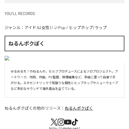
YOU'LL RECORDS
ジャンル：
アイドル(女性)
/
J-Pop
/
ヒップホップ/ラップ
ねるんポクぽく
ゆるめるモ！のねるんの、セルフプロデュースによるソロプロジェクト。ア
ートワーク、作詞、作曲、MV監督、映像編集など、多岐に渡って自身で手
がける。エキセントリックで型破りな個性とヒップホップやニューウェーブ
など多彩なサウンドで海外進出を企てている。
ねるんポクぽく
の他のリリース：
ねるんポクぽく
http://ylmlm.net/