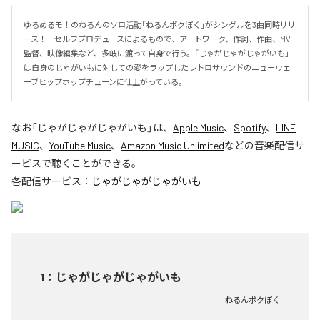
ゆるめるモ！のねるんのソロ活動「ねるんポクぽく」がシングルを3曲同時リリ
ース！　セルフプロデュースによるもので、アートワーク、作詞、作曲、MV
監督、映像編集など、多岐に渡って自身で行う。「じゃがじゃがじゃがいも」
は自身のじゃがいもに対しての愛をラップしたレトロサウンドのニューウェ
ーブヒップホップチューンに仕上がっている。
なお「
じゃがじゃがじゃがいも
」は、
Apple Music
、
Spotify
、
LINE
MUSIC
、
YouTube Music
、
Amazon Music Unlimited
などの音楽配信サ
ービスで聴くことができる。
各配信サービス：
じゃがじゃがじゃがいも
1
：
じゃがじゃがじゃがいも
ねるんポクぽく