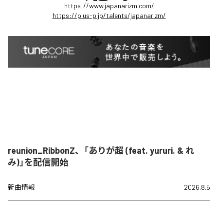
https://www.japanarizm.com/
https://plus-p.jp/talents/japanarizm/
reunion_RibbonZ、「ありが超 (feat. yururi. & れ
み)」を配信開始
新曲情報
2026.8.5