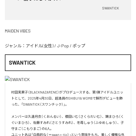
SWANTICK
MAIDEN VIBES
ジャンル：
アイドル(女性)
/
J-Pop
/
ポップ
SWANTICK
村田実果子（BLACKNAZARENE）がプロデュースする、第1弾アイドルユニッ
トとして、2025年4月30日、超満員のSHIBUYA WOMBで鮮烈デビューを飾
った、「SWANTICK（スワンチック）」。

メンバーは久遠月衣（くおんるい）、櫻田いむ（さくらだいむ）、鵠まひろ（く
ぐいまひろ）、佐藤すみれ（さとうすみれ）、冬苺しゅう（ふゆめしゅう）、子
守まご（こもりまご）の6人。

ユニット名は「白鳥的な（＝swan + -tic）」という意味をもち、美しく優雅な外