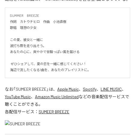
SUMMER　BREEZE

作詞　カトウチヒロ　作曲　小池直樹

歌唱　理想の少女

この夏、彼女と一緒に

波打ち際を走り出そう。

あなたの心に、爽やかで甘酸っぱい風を届ける

 ぜひシェアして、夏の恋を一緒に感じてください！

海辺で流したくなる1曲を、あなたのプレイリストに。
なお「
SUMEER BREEZE
」は、
Apple Music
、
Spotify
、
LINE MUSIC
、
YouTube Music
、
Amazon Music Unlimited
などの音楽配信サービスで
聴くことができる。
各配信サービス：
SUMEER BREEZE