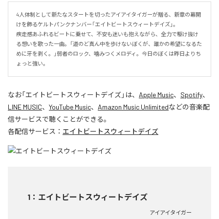
4人体制として新たなスタートを切ったアイアイタイガーが贈る、新章の幕開
けを飾るケルトパンクナンバー「エイトビートスウィートデイズ」。

疾走感あふれるビートに乗せて、不安も迷いも抱えながら、全力で駆け抜け
る想いを歌った一曲。「道のど真ん中を歩けないぼくが、誰かの希望になるた
めに牙を剥く。」弱者のロック、噛みつくメロディ。今日のぼくは昨日よりち
ょっと強い。
なお「
エイトビートスウィートデイズ
」は、
Apple Music
、
Spotify
、
LINE MUSIC
、
YouTube Music
、
Amazon Music Unlimited
などの音楽配
信サービスで聴くことができる。
各配信サービス：
エイトビートスウィートデイズ
1
：
エイトビートスウィートデイズ
アイアイタイガー