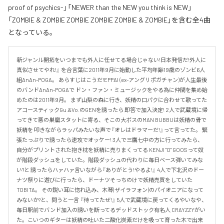
proof of psychics-」「NEWER than the NEW you think is NEW」
「ZOMBIE & ZOMBIE ZOMBIE ZOMBIE ZOMBIE & ZOMBIE」を含む全4曲
となっている。
新ジャンル開拓をいつまでも外人に任せてる場合じゃない!日本発信だ!外人に
真似させてやれ!』 を合言葉に2011年9月に始動した平均年齢19歳のゾンビ6人
組AnAn-POGA。 あらすじはこうだ!EPPAI (ex-アングリポガチャン)が人生最後
のバンドAnAn-POGAで ドン・ファン・ミュージックをやる為に仲間を集め始
めたのは2011年9月。 まず山梨の森に行き、妖精の口パクに合わせて歌ってた
アコースティックGu.&Vo.のGENを誘ったら 即答で加入決定! 2人で武蔵境に帰
ってきて悪の巣窟スタットに寄る、そこの大ボスのMAN BUBBUは妖精の骨で
妖精を 叩きながらラッパみたいな声で『オレはドラマーだ!』って言ってた。 緊
張たっぷりで誘ったら速攻でオッケー! 3人で三鷹七中の方に行ってみたら、
自分がプリントされた抱き枕を妖精に売りまくってる KENJI "O" GOOSって奴
が階段ダッシュをしていた。階段ダッシュの代わりに毎日ベース弾いてみな
い?と 誘ったらハァハァ言いながら『ありがとう!やるよ!』 4人で下北沢のドー
ナツ祭りに遊びに行ったら、ドーナツそっちのけで妖精売買をしていた
TOBITA。 その鋭い耳に惚れ込み、木琴(ザイラフォン)のパイオニアになって
みないか?と、問うと一言 『待ってたぜ!』 5人で武蔵境に戻ってくるやいなや、
毎日駅前でバンド加入の誘いを断ってるデッドストック有名人 CRAYZZYがい
た。こいつのギターは妖精の吐いた二酸化炭素だけを吸って育った木で出来