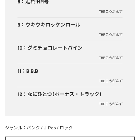
8
：
走れ!MM号
THEこうがんず
9
：
ウキウキロッケンロール
THEこうがんず
10
：
グミチョコレートパイン
THEこうがんず
11
：
B.B.B
THEこうがんず
12
：
なにひとつ (ボーナス・トラック)
THEこうがんず
ジャンル：
パンク
/
J-Pop
/
ロック