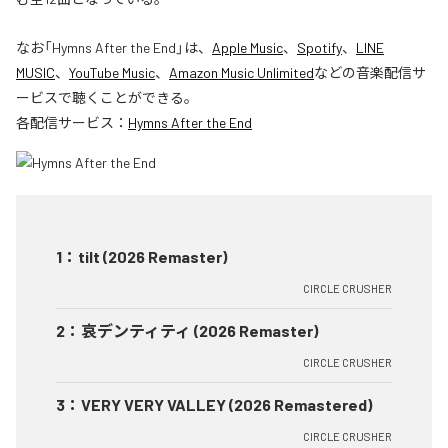
なお「
Hymns After the End
」は、
Apple Music
、
Spotify
、
LINE
MUSIC
、
YouTube Music
、
Amazon Music Unlimited
などの音楽配信サ
ービスで聴くことができる。
各配信サービス：
Hymns After the End
1
：
tilt (2026 Remaster)
CIRCLE CRUSHER
2
：
哀デンティティ (2026 Remaster)
CIRCLE CRUSHER
3
：
VERY VERY VALLEY (2026 Remastered)
CIRCLE CRUSHER