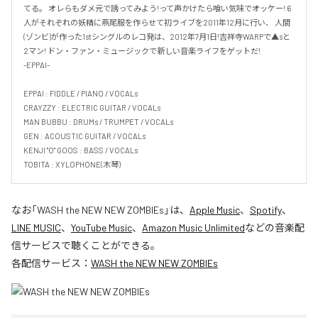
てる。 オレらもダメ元で誘ってみよう!って声かけたら喰い気味でオッケー! 6
人がそれぞれの妖精に燕尾服を作らせて初ライブを2011年12月に行い、 人間
(ゾンビ)が作った1stシングルのレコ発は、2012年7月1日!吉祥寺WARPで▲sと
2マン! ドン・ファン・ミュージックで新しい音楽ライフをゲットだ!

-EPPAI-

EPPAI : FIDDLE / PIANO / VOCALs

CRAYZZY : ELECTRIC GUITAR / VOCALs

MAN BUBBU : DRUMs / TRUMPET / VOCALs

GEN : ACOUSTIC GUITAR / VOCALs

KENJI "O" GOOS : BASS / VOCALs

TOBITA : XYLOPHONE(木琴)
なお「
WASH the NEW NEW ZOMBIEs
」は、
Apple Music
、
Spotify
、
LINE MUSIC
、
YouTube Music
、
Amazon Music Unlimited
などの音楽配
信サービスで聴くことができる。
各配信サービス：
WASH the NEW NEW ZOMBIEs