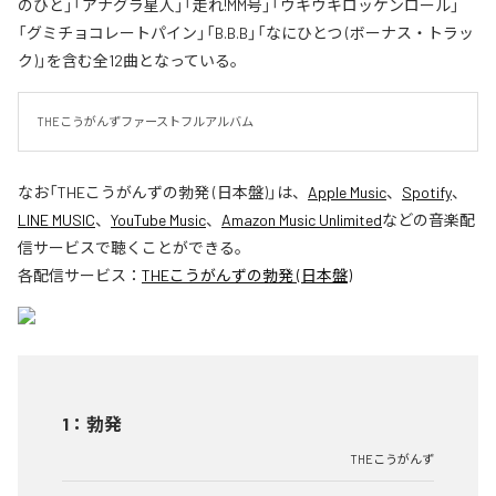
のひと」「アナグラ星人」「走れ!MM号」「ウキウキロッケンロール」
「グミチョコレートパイン」「B.B.B」「なにひとつ (ボーナス・トラッ
ク)」を含む全12曲となっている。
THEこうがんずファーストフルアルバム
なお「
THEこうがんずの勃発 (日本盤)
」は、
Apple Music
、
Spotify
、
LINE MUSIC
、
YouTube Music
、
Amazon Music Unlimited
などの音楽配
信サービスで聴くことができる。
各配信サービス：
THEこうがんずの勃発 (日本盤)
1
：
勃発
THEこうがんず