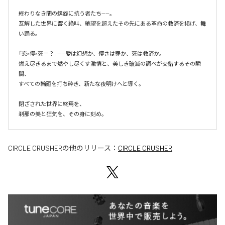
終わりなき闇の螺旋に抗う者たち——。

瓦解した世界に響く絶叫、絶望を超えたその先にある革命の救済を掲げ、舞
い踊る。

「恋×儚×死＝？」——愛は幻想か、儚さは罪か、死は救済か。

燃え尽きるまで燃やし尽くす激情と、美しき破滅の調べが交錯するその瞬
間、

すべての輪廻を打ち砕き、新たな夜明けへと導く。

閉ざされた世界に終焉を、

刹那の美と狂気を、その身に刻め。
CIRCLE CRUSHER
の他のリリース：
CIRCLE CRUSHER