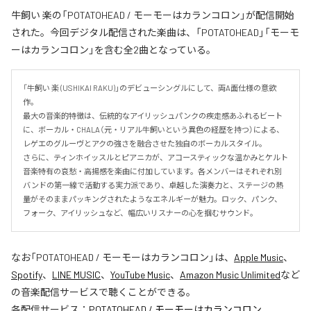
牛飼い 楽の「POTATOHEAD / モーモーはカランコロン」が配信開始
された。今回デジタル配信された楽曲は、「POTATOHEAD」「モーモ
ーはカランコロン」を含む全2曲となっている。
「牛飼い 楽 (USHIKAI RAKU)」のデビューシングルにして、両A面仕様の意欲
作。

最大の音楽的特徴は、伝統的なアイリッシュパンクの疾走感あふれるビート
に、ボーカル・CHALA（元・リアル牛飼いという異色の経歴を持つ）による、
レゲエのグルーヴとアクの強さを融合させた独自のボーカルスタイル。

さらに、ティンホイッスルとピアニカが、アコースティックな温かみとケルト
音楽特有の哀愁・高揚感を楽曲に付加しています。各メンバーはそれぞれ別
バンドの第一線で活動する実力派であり、卓越した演奏力と、ステージの熱
量がそのままパッキングされたようなエネルギーが魅力。ロック、パンク、
フォーク、アイリッシュなど、幅広いリスナーの心を掴むサウンド。
なお「
POTATOHEAD / モーモーはカランコロン
」は、
Apple Music
、
Spotify
、
LINE MUSIC
、
YouTube Music
、
Amazon Music Unlimited
など
の音楽配信サービスで聴くことができる。
各配信サービス：
POTATOHEAD / モーモーはカランコロン