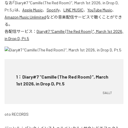
なお「
Diary#7 “Camille (The Red Room) ”, March 1st 2026, in Drop D,
Pt.5
」は、
Apple Music
、
Spotify
、
LINE MUSIC
、
YouTube Music
、
Amazon Music Unlimited
などの音楽配信サービスで聴くことができ
る。
各配信サービス：
Diary#7 “Camille (The Red Room) ”, March 1st 2026,
in Drop D, Pt.5
1
：
Diary#7 “Camille (The Red Room) ”, March
1st 2026, in Drop D, Pt.5
SALLT
oto RECORDS