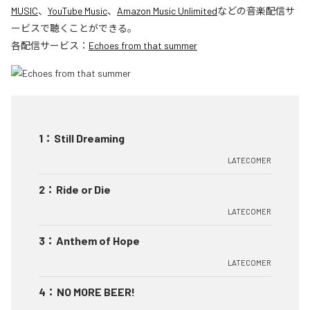
MUSIC
、
YouTube Music
、
Amazon Music Unlimited
などの音楽配信サ
ービスで聴くことができる。
各配信サービス：
Echoes from that summer
1
：
Still Dreaming
LATECOMER
2
：
Ride or Die
LATECOMER
3
：
Anthem of Hope
LATECOMER
4
：
NO MORE BEER!