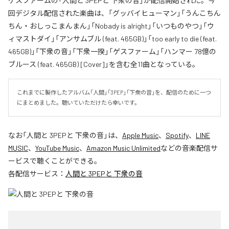
ゲスファームの「人間と 3PEPと 下衆の音」が配信開始された。今
回デジタル配信された楽曲は、「グッバイヒューマン」「うんこちん
ちん・おしっこまんまん」「Nobady is alright」「いつものやつ」「ウ
ィマストダイ」「アンサムブル (feat. 465GB)」「too early to die (feat.
465GB)」「下衆の音」「下衆一揆」「ゲスファーム」「ハンマー 78億の
ブルース (feat. 465GB) [Cover]」を含む全11曲となっている。
これまでに製作したアルバム「人間」「3PEP」「下衆の音」を、配信のために一つ
にまとめました。聴いていただけたら幸いです。
なお「
人間と 3PEPと 下衆の音
」は、
Apple Music
、
Spotify
、
LINE
MUSIC
、
YouTube Music
、
Amazon Music Unlimited
などの音楽配信サ
ービスで聴くことができる。
各配信サービス：
人間と 3PEPと 下衆の音