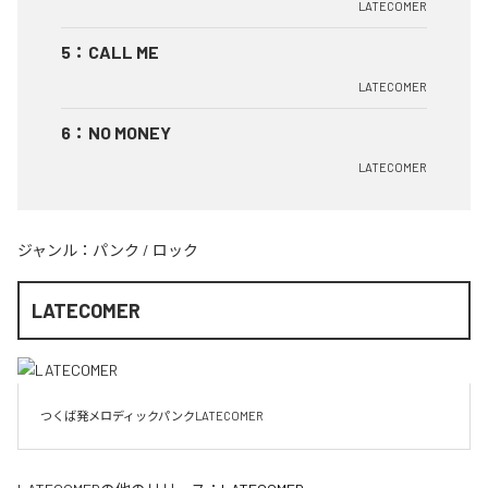
LATECOMER
5
：
CALL ME
LATECOMER
6
：
NO MONEY
LATECOMER
ジャンル：
パンク
/
ロック
LATECOMER