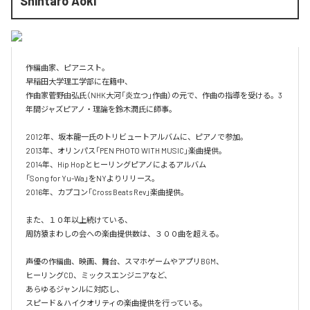
Shintaro Aoki
作編曲家、ピアニスト。

早稲田大学理工学部に在籍中、

作曲家菅野由弘氏（NHK大河「炎立つ」作曲）の元で、作曲の指導を受ける。3
年間ジャズピアノ・理論を鈴木潤氏に師事。

2012年、坂本龍一氏のトリビュートアルバムに、ピアノで参加。

2013年、オリンパス「PEN PHOTO WITH MUSIC」楽曲提供。

2014年、Hip Hopとヒーリングピアノによるアルバム

「Song for Yu-Wa」をNYよりリリース。

2016年、カプコン「Cross Beats Rev」楽曲提供。

また、１０年以上続けている、

周防猿まわしの会への楽曲提供数は、３００曲を超える。

声優の作編曲、映画、舞台、スマホゲームやアプリBGM、

ヒーリングCD、ミックスエンジニアなど、

あらゆるジャンルに対応し、

スピード＆ハイクオリティの楽曲提供を行っている。
