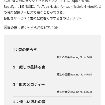
なお「
雪の庭に響くやすらぎのピアノ 014
」は、
Apple Music
、
Spotify
、
LINE MUSIC
、
YouTube Music
、
Amazon Music Unlimited
など
の音楽配信サービスで聴くことができる。
各配信サービス：
雪の庭に響くやすらぎのピアノ 014
1
：
森の安らぎ
癒しの音楽 Healing Music 528
2
：
癒しの星降る夜
癒しの音楽 Healing Music 528
3
：
虹のメロディー
癒しの音楽 Healing Music 528
4
：
優しい流れの音