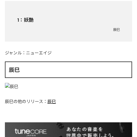
1
：
妖艶
辰巳
ジャンル：
ニューエイジ
辰巳
辰巳
の他のリリース：
辰巳