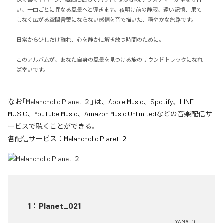
い、一曲ごとに異なる風景へと導きます。夜明け前の静寂、遠い記憶、果て
しなく広がる空間――言葉にならない感情を音で描いた、穏やかな旅路です。

日常から少しだけ離れ、心を静かに解き放つ時間のために。

このアルバムが、あなた自身の風景を見つける旅のサウンドトラックになれ
ば幸いです。
なお「
Melancholic Planet ２
」は、
Apple Music
、
Spotify
、
LINE
MUSIC
、
YouTube Music
、
Amazon Music Unlimited
などの音楽配信サ
ービスで聴くことができる。
各配信サービス：
Melancholic Planet ２
1
：
Planet_021
iYAMATO