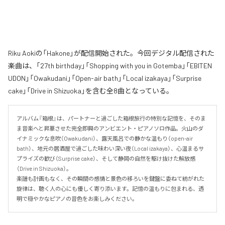
Riku Aokiの「Hakone」が配信開始された。今回デジタル配信された
楽曲は、「27th birthday」「Shopping with you in Gotemba」「EBITEN
UDON」「Owakudani」「Open-air bath」「Local izakaya」「Surprise
cake」「Drive in Shizuoka」を含む全8曲となっている。
アルバム『箱根』は、パートナーと過ごした箱根旅行の特別な記憶を、そのま
ま音楽へと昇華させた完全即興のアンビエント・ピアノソロ作品。火山のダ
イナミックな息吹（Owakudani）、露天風呂での静かな温もり（open-air 
bath）、地元の居酒屋で過ごした味わい深い夜（Local izakaya）、心温まるサ
プライズの歓び（Surprise cake）、そして静岡の自然を駆け抜けた解放感
（Drive in Shizuoka）。

楽譜も計画もなく、その瞬間の感情と景色の移ろいを鍵盤に委ねて紡がれた
旋律は、聴く人の心にも優しく寄り添います。記憶の温もりに包まれる、透
明で穏やかなピアノの音色をお楽しみください。