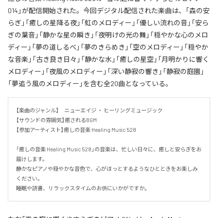
014」が配信開始された。今回デジタル配信された楽曲は、「森の安
らぎ」「癒しの星降る夜」「虹のメロディー」「優しい流れの音」「安ら
ぎの葉音」「静かな星の瞬き」「夜明けの光の舞」「穏やかな心のメロ
ディー」「夢の道しるべ」「夢のきらめき」「空のメロディー」「穏やか
な音楽」「古き良き日々」「静かな水」「癒しの星空」「月明かりに響く
メロディー」「夜風のメロディー」「深い静寂の響き」「静寂の庭園」
「夢追う風のメロディー」を含む全20曲となっている。
【楽曲のジャンル】　ニューエイジ ・ ヒーリングミュージック

【サウンドの雰囲気】癒されるBGM

【参加アーティスト】癒しの音楽 Healing Music 528

「癒しの音楽 Healing Music 528」の音楽は、忙しい日々に、癒しと安らぎをお
届けします。

静かなピアノや穏やかな音色で、心がほっとするようなひとときをお楽しみ
ください。

睡眠や読書、リラックスタイムのお供にいかがですか。