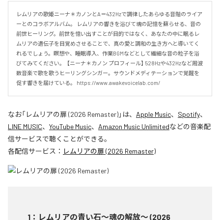
レムリアの歌姫ニーナ＊カノンとA＝432Hzで調律したあらゆる音階のライア
ーとのコラボアルバム。 レムリアの響きを浴びて魂の記憶を蘇らせる、音の
前世ヒーリング。前世を憶い出すことが目的ではなく、あなたの中に眠るレ
ムリアの遺伝子を目覚めさせることで、真の愛と調和の生き方へと導いてく
れるでしょう。瞑想や、睡眠導入、作業BGMなどとして繊細な音の粒子を浴
びてみてください。  【ニーナ＊カノン プロフィール】 528Hzや432Hzなど周波
数音楽で歌を歌うヒーリングシンガー。サウンドメディテーションで覚醒を
促す響きを届けている。 https://www.awakevoicelab.com/
なお「
レムリアの扉 (2026 Remaster)
」は、
Apple Music
、
Spotify
、
LINE MUSIC
、
YouTube Music
、
Amazon Music Unlimited
などの音楽配
信サービスで聴くことができる。
各配信サービス：
レムリアの扉 (2026 Remaster)
1
：
レムリアの青い石〜魂の解放〜 (2026