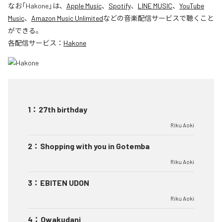
なお「
Hakone
」は、
Apple Music
、
Spotify
、
LINE MUSIC
、
YouTube
Music
、
Amazon Music Unlimited
などの音楽配信サービスで聴くこと
ができる。
各配信サービス：
Hakone
1
：
27th birthday
Riku Aoki
2
：
Shopping with you in Gotemba
Riku Aoki
3
：
EBITEN UDON
Riku Aoki
4
：
Owakudani