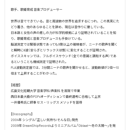
歌手、歌姫育成 音楽プロデューサー

世界は音でできている。音と周波数の世界を追求するにつれ、この真実にた
どり着き、他のあらゆることを辞め、現在は音作りに徹している。

日本語と女性の声の癒しの力が科学的根拠により証明されていることを知
り、歌姫育成と音楽プロデュースも手掛けている。

脳波測定では緊張状態であっても9割以上の被検者が、ニーナの歌声を聞く
と瞬時にθ波（安らぎとリラックス状態）に変化することが証明され、

ボイススキャンでは、フルボイスサウンド（全ての意識と調和する声）であ
るということも機械測定で証明された。

PLA波動測定器では、3分間ニーナの歌声を聞かせると、波動数値が2倍～10
倍まで上昇することがわかった。

【経歴】

広島文化短期大学 音楽学科/声楽科 を首席で卒業 

西日本最大級のPOPsオーディションで最終選考に合格して上京

一井優希氏に師事 セス・リッグス メソッドを習得

【Discography】

2004年 シングル「正しい気持ち/そんな日」発売

2009年 DreamShipRecordsよりミニアルバム「Oblaat～冬の太陽～」を発