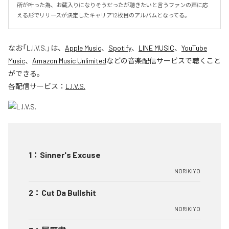
所が叶った為、お蔵入りになりそうだったが聴きたいと言うファンの声に応
える形でリリースが決定したキャリア12枚目のアルバムとなってる。
なお「
L.I.V.S.
」は、
Apple Music
、
Spotify
、
LINE MUSIC
、
YouTube
Music
、
Amazon Music Unlimited
などの音楽配信サービスで聴くこと
ができる。
各配信サービス：
L.I.V.S.
1
：
Sinner's Excuse
NORIKIYO
2
：
Cut Da Bullshit
NORIKIYO