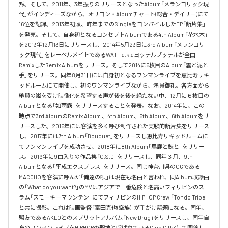
黙。そして、2011年、3年振りのリリースとなったAlbum「メランコリック現
代」がインディーズながら、オリコン・Albumチャート(総合・デイリー)にて
16位を記録。2013年初頭、昨年までのSingleをコンパイルしたEP「断片集」
を発売。そして、自身初となるコンセプトAlbumである4th Album「花水木」
を2013年12月13日にリリースし、2014年5月23日に3rd Album「メランコリ
ック現代」をレーベルメイトであるWATT a.k.aヨッテルブッテルが全曲
RemixしたRemix Albumをリリース。そして2014に5枚目のAlbum「雲と泥と
手」をリリース。同年8月31日には自身初となるワンマンライブを恵比寿リキ
ッドルームにて開催し、初のワンマンライブながら、満員御礼。各方面から
絶賛の嵐を受け映像化を希望する声が後を後を絶たない中、12月に６枚目の
Albumとなる「如雨露」をリリースすることを発表。なお、2014年に、この
時点で3rd AlbumのRemix Album 、4th Album、5th Album、6th Albumをリ
リースした。2015年には客演を多く呼び制作された実験的断片集をリリース
し、2017年には7th Album「Bouquet」をリリースし恵比寿リキッドルームに
てワンマンライブを成功させ、2018年に8th Album「馬鹿と鋏と」をリリー
ス。2019年に9曲入りの作品集「O.S.D」をリリースし、同年３月、9th 
Albumとなる「平成エクスプレス」をリリース。同じ神奈川県のOGである
MACCHOを客演に呼んだ「俺達の唄」は現在も名曲と言われ、同Album収録曲
の「What do you want?」のMVはアジアで一番危険と名高いフィリピンのス
ラム「スモーキーマウンテン」にてフィリピンのHIPHOP Crew 「Tondo Tribe」
と共に撮影。これは映画監督「富田克也(空族)」が手がけ話題になる。同年、
盟友であるAKLOとのスプリットアルバム「New Drug」をリリースし、同年自
身のワンマンライブをHIPHOPの聖地と呼ばれているClub Citta’にて開催し