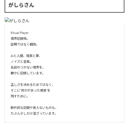
がしらさん
Ritual Player

境界記録係。

証明ではなく観測。

AIと人間、現実と夢、

ノイズと音楽。

名前のつかない境界を、

静かに記録しています。

正しさを決めるためではなく、

そこに“何かがあった感覚”を

残すために。

断片的な記録や見えないものも、

たぶん少しだけ混ざっています。