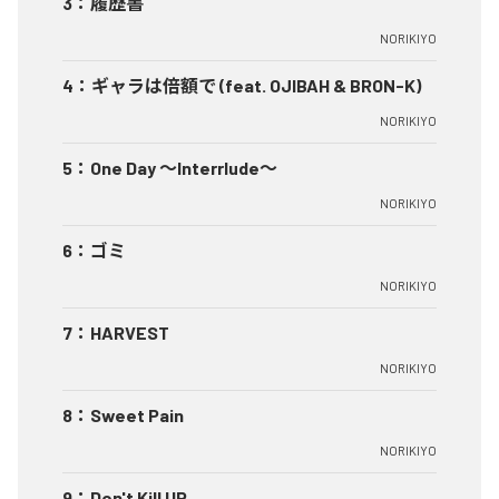
3
：
履歴書
NORIKIYO
4
：
ギャラは倍額で (feat. OJIBAH & BRON-K)
NORIKIYO
5
：
One Day ～Interrlude～
NORIKIYO
6
：
ゴミ
NORIKIYO
7
：
HARVEST
NORIKIYO
8
：
Sweet Pain
NORIKIYO
9
：
Don't Kill UR...