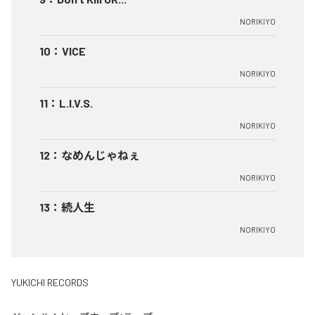
NORIKIYO
10
：
VICE
NORIKIYO
11
：
L.I.V.S.
NORIKIYO
12
：
なめんじゃねぇ
NORIKIYO
13
：
続人生
NORIKIYO
YUKICHI RECORDS