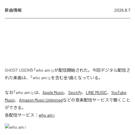
新曲情報
2026.8.7
GHOST USERの「who am i」が配信開始された。今回デジタル配信さ
れた楽曲は、「who am i」を含む全1曲となっている。
なお「
who am i
」は、
Apple Music
、
Spotify
、
LINE MUSIC
、
YouTube
Music
、
Amazon Music Unlimited
などの音楽配信サービスで聴くこと
ができる。
各配信サービス：
who am i