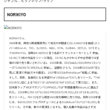
ジャンル：
ヒップホップ/ラップ
NORIKIYO
NORIKIYO is...　 

1999年頃、神奈川県相模原市にて地元の仲間達とSD JUNKSTAを結成 (メン
バーはBron-K、TKC、DJ ISSO、WAX、KYN、OJIBAH、DEFLO、SITEそし
てNORIKIYO)。当時はK-NEROと言う名前でトラックメーカーとして 参加。
CD-Rにて3枚の作品をリリース(現在、CD-Rにもかかわらず中古市場では定
価の3倍で売り買いされている)。 2005年頃、SEEDA&DJ ISSOのMIX CDシリ
ーズ「CONCRETE GREEN」に参加し、話題をさらう。2006年SEEDAの「花と
雨」に客演で参加(ガキの戯言)。 2007年SEEDAの4thAlbum「街風」に参加。
そして、同年、自身初となる待望の1stソロAlbum「EXIT」をリリース。「THE 
SOURCE」誌に よる「BEST OF JAPANESE RAP 2007」にて第三位に、また、
日本語ラップ WEBマガジン「COMPASS」では「年間最優秀Album」に選出さ
れた。 2008年にMIX CD「DJ ISSO PRESENTS RE ROLLED UP 28 BLUNTS」 
をリリースし、MIX CDながら限定4500枚を瞬時に売り切る。同年2008年夏
には、 BACHLOGICフルプロデュースによる2ndAlbum「OUTLET BLUES」を
リリース。 その後、数々の客演をこなすも、個人名義の作品は出さず沈