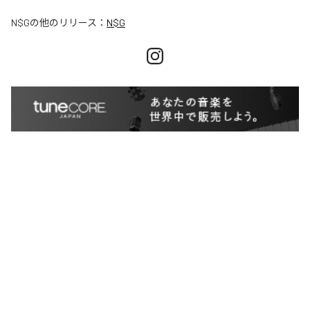
N$G
の他のリリース：
N$G