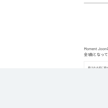
Moment 
全1曲となっ
殺される前に殺
なお「
WAR
」
Unlimited
など
各配信サービ