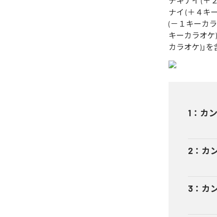
デキナイ (＋
ナイ (＋４キ
(－１キーカラ
キーカラオケ)
カラオケ)」を
1
：
カンタ
2
：
カン
3
：
カン