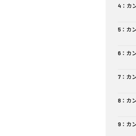
4
：
カ
5
：
カ
6
：
カ
7
：
カ
8
：
カ
9
：
カ