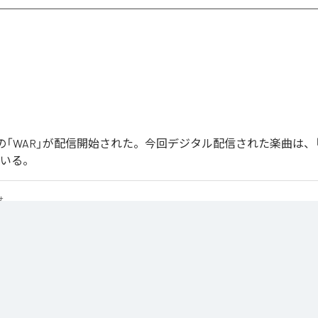
Joonの「WAR」が配信開始された。今回デジタル配信された楽曲は、
ている。
せ
は、
Apple Music
、
Spotify
、
LINE MUSIC
、
YouTube Music
、
Amazon 
の音楽配信サービスで聴くことができる。
ス：
WAR