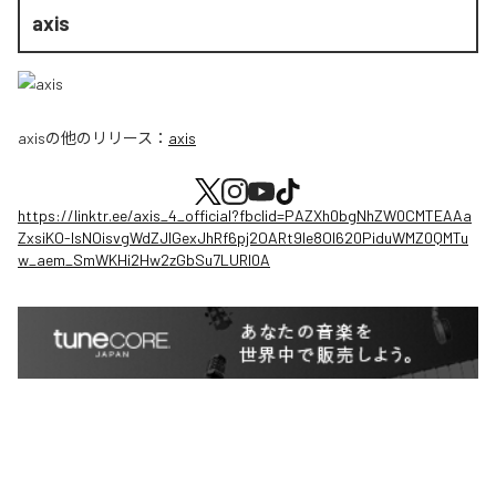
axis
axis
の他のリリース：
axis
https://linktr.ee/axis_4_official?fbclid=PAZXh0bgNhZW0CMTEAAa
ZxsiKO-IsNOisvgWdZJIGexJhRf6pj2OARt9le8OI620PiduWMZ0QMTu
w_aem_SmWKHi2Hw2zGbSu7LURI0A