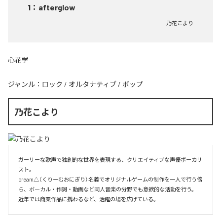
1
：
afterglow
乃花こより
心花学
ジャンル：
ロック
/
オルタナティブ
/
ポップ
乃花こより
ガーリーな歌声で独創的な世界を表現する、クリエイティブな声優ボーカリ
スト。

cream△（くりーむおにぎり）名義でオリジナルゲームの制作を一人で行う傍
ら、ボーカル・作詞・動画など同人音楽の分野でも意欲的な活動を行う。

近年では商業作品に携わるなど、活躍の場を広げている。