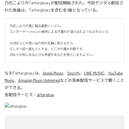
乃花こよりの「afterglow」が配信開始された。今回デジタル配信さ
れた楽曲は、「afterglow」を含む全1曲となっている。
乃花こよりが夏に贈る最新シングル。

コンポーザーchikuchi提供による夕暮れが溶け込むようなエモロック。

大切な人との思い出や別れを胸に抱えながら、

少しずつ前へ進もうとする、どこかの誰かの歌です。

切なさの先にある小さな希望があなたを照らしますように。
なお「
afterglow
」は、
Apple Music
、
Spotify
、
LINE MUSIC
、
YouTube
Music
、
Amazon Music Unlimited
などの音楽配信サービスで聴くこと
ができる。
各配信サービス：
afterglow