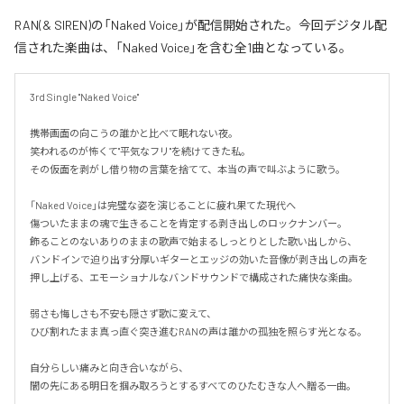
RAN(& SIREN)の「Naked Voice」が配信開始された。今回デジタル配
信された楽曲は、「Naked Voice」を含む全1曲となっている。
3rd Single "Naked Voice"

携帯画面の向こうの誰かと比べて眠れない夜。

笑われるのが怖くて"平気なフリ"を続けてきた私。

その仮面を剥がし借り物の言葉を捨てて、本当の声で叫ぶように歌う。

「Naked Voice」は完璧な姿を演じることに疲れ果てた現代へ

傷ついたままの魂で生きることを肯定する剥き出しのロックナンバー。

飾ることのないありのままの歌声で始まるしっとりとした歌い出しから、

バンドインで迫り出す分厚いギターとエッジの効いた音像が剥き出しの声を
押し上げる、エモーショナルなバンドサウンドで構成された痛快な楽曲。

弱さも悔しさも不安も隠さず歌に変えて、

ひび割れたまま真っ直ぐ突き進むRANの声は誰かの孤独を照らす光となる。

自分らしい痛みと向き合いながら、

闇の先にある明日を掴み取ろうとするすべてのひたむきな人へ贈る一曲。