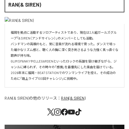
RAN(& SIREN)
福岡を拠点に活動するソロアーティストであり、現在は2人組ガールズグル
ープ「& SIREN（アンドサイレン）」のメンバーとしても活動。

バンドマンの両親のもと、常に音楽が流れる環境で育った。ダンスで培っ
た確かなリズム感と、聴く人の胸に深く突き刺さるような力強く真っ直ぐな
歌声が持ち味。

GLIM SPANKYやELLEGARDENといったロックの系譜を受け継ぎながら、ジ
ャンルに縛られず、その時々の「感情」を最優先にした楽曲を届けている。

2026年末に福岡・BEAT STATIONでのワンマンライブを控え、その成功の
ために「路上ライブ100回チャレンジ」に挑戦中。
RAN(& SIREN)
の他のリリース：
RAN(& SIREN)