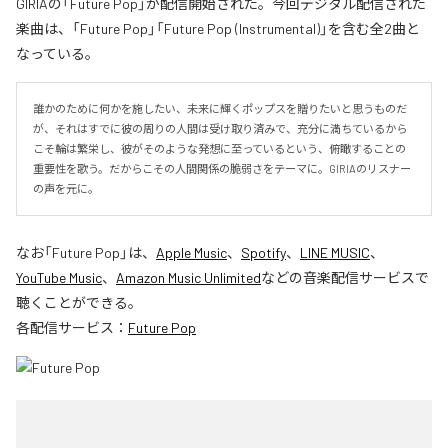
GIRIAの「Future Pop」が配信開始された。今回デジタル配信された
楽曲は、「Future Pop」「Future Pop (Instrumental)」を含む全2曲と
なっている。
誰かのために何かを施したい、未来に輝くポップスを贈りたいと思うものだ
が、それはすでに彼の周りの人間は受け取り済みで、充分に満ちているから
こそ輪は繁栄し、彼がそのような発想に至っているという、俯瞰することの
重要性を歌う。だからこその人間関係の脆弱さをテーマに。GIRIAのリスナー
の声を元に。
なお「
Future Pop
」は、
Apple Music
、
Spotify
、
LINE MUSIC
、
YouTube Music
、
Amazon Music Unlimited
などの音楽配信サービスで
聴くことができる。
各配信サービス：
Future Pop