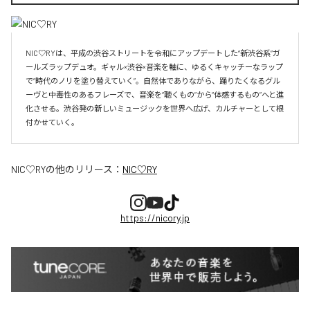
NIC♡RYは、平成の渋谷ストリートを令和にアップデートした“新渋谷系”ガ
ールズラップデュオ。ギャル×渋谷×音楽を軸に、ゆるくキャッチーなラップ
で“時代のノリを塗り替えていく”。自然体でありながら、踊りたくなるグル
ーヴと中毒性のあるフレーズで、音楽を“聴くもの”から“体感するもの”へと進
化させる。渋谷発の新しいミュージックを世界へ広げ、カルチャーとして根
付かせていく。
NIC♡RY
の他のリリース：
NIC♡RY
https://nicory.jp