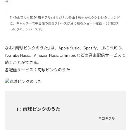
る。
TikTokで大人気の「猫キラル」オリジナル楽曲！軽やかなウクレレのサウンド
に、キャッチーで中毒性のあるフレーズが耳に残るショート動画・BGMにぴ
ったりのナンバーです。
なお「
肉球ピンクのうた
」は、
Apple Music
、
Spotify
、
LINE MUSIC
、
YouTube Music
、
Amazon Music Unlimited
などの音楽配信サービスで
聴くことができる。
各配信サービス：
肉球ピンクのうた
1
：
肉球ピンクのうた
ネコキラル