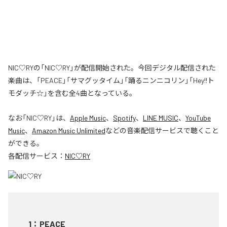
NIC♡RYの「NIC♡RY」が配信開始された。今回デジタル配信された
楽曲は、「PEACE」「サマグッタイム」「踊るニンニコリン」「Hey!!ト
モダッチ☆」を含む全4曲となっている。
なお「
NIC♡RY
」は、
Apple Music
、
Spotify
、
LINE MUSIC
、
YouTube
Music
、
Amazon Music Unlimited
などの音楽配信サービスで聴くこと
ができる。
各配信サービス：
NIC♡RY
1
：
PEACE