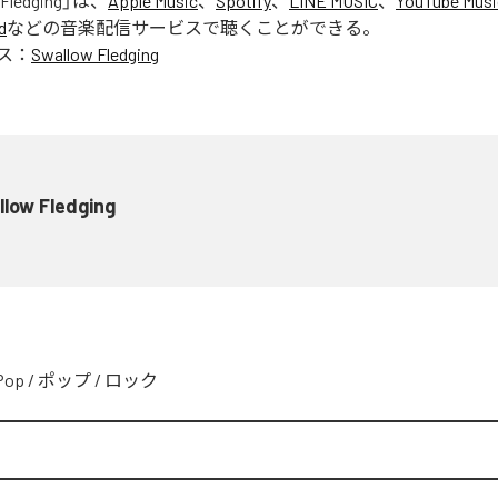
Fledging
」は、
Apple Music
、
Spotify
、
LINE MUSIC
、
YouTube Musi
d
などの音楽配信サービスで聴くことができる。
ス：
Swallow Fledging
low Fledging
Pop
/
ポップ
/
ロック