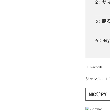
2
：
サ
3
：
踊
4
：
He
HJ Records
ジャンル：
J-
NIC♡RY