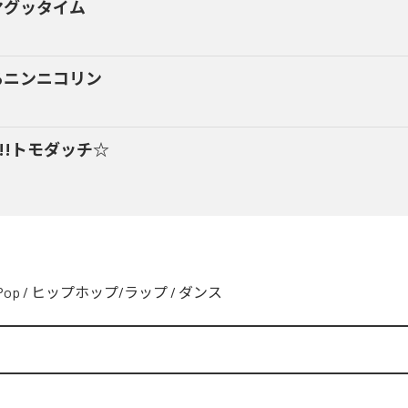
マグッタイム
るニンニコリン
y!!トモダッチ☆
Pop
/
ヒップホップ/ラップ
/
ダンス