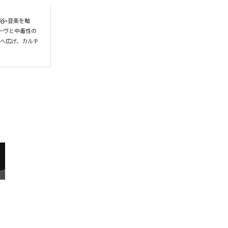
谷×音楽を軸
ーヴと中毒性の
界へ広げ、カルチ