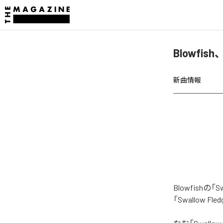
Blowfis
新曲情報
Blowfish
「Swallow 