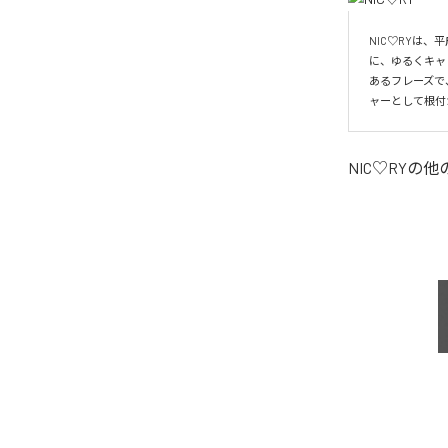
NIC♡RYは
に、ゆるくキャ
あるフレーズで
ャーとして根付
NIC♡RY
の他