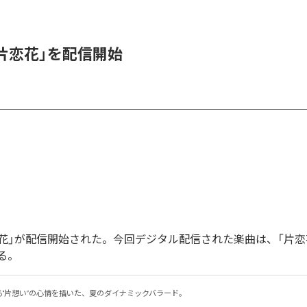
、「片恋花」を配信開始
「片恋花」が配信開始された。今回デジタル配信された楽曲は、「片恋
る。
る"片想い”の心情を描いた、夏のダイナミックバラード。