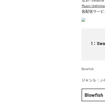
なお「
Swallow 
Music Unlimite
各配信サービ
1
：
Swal
Blowfish
ジャンル：
J-
Blowfish