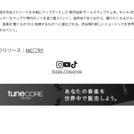
、平成の渋谷ストリートを令和にアップデートした“新渋谷系”ガールズラップデュオ。ギャル×渋
ッチーなラップで“時代のノリを塗り替えていく”。自然体でありながら、踊りたくなるグル
、音楽を“聴くもの”から“体感するもの”へと進化させる。渋谷発の新しいミュージックを世
かせていく。
のリリース：
NIC♡RY
https://nicory.jp