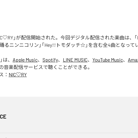
「NIC♡RY」が配信開始された。今回デジタル配信された楽曲は、「P
踊るニンニコリン」「Hey!!トモダッチ☆」を含む全4曲となって
」は、
Apple Music
、
Spotify
、
LINE MUSIC
、
YouTube Music
、
Amaz
の音楽配信サービスで聴くことができる。
ス：
NIC♡RY
CE