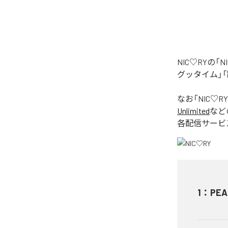
NIC♡RYの
グッタイム」「
なお「
NIC♡RY
Unlimited
など
各配信サービ
1
：
PEA