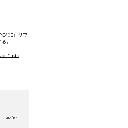
EACE」「サマ
いる。
on Music
NIC♡RY