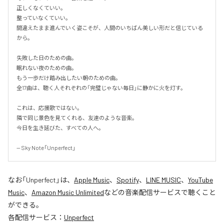
正しくなくていい。

整っていなくていい。

間違えたまま進んでいく姿こそが、人間のいちばん美しい形だと信じている
から。

失敗した日のための曲。

眠れない夜のための曲。

もう一歩だけ踏み出したい朝のための曲。

全17曲は、聴く人それぞれの「完璧じゃない毎日」に静かに火を灯す。

これは、応援歌ではない。

隣で同じ景色を見てくれる、友達のような音楽。

今日を生き延びた、すべての人へ。

-- Sky Note「Unperfect」
なお「
Unperfect
」は、
Apple Music
、
Spotify
、
LINE MUSIC
、
YouTube
Music
、
Amazon Music Unlimited
などの音楽配信サービスで聴くこと
ができる。
各配信サービス：
Unperfect