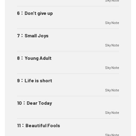
Sky Note
6
：
Don't give up
Sky Note
7
：
Small Joys
Sky Note
8
：
Young Adult
Sky Note
9
：
Life is short
Sky Note
10
：
Dear Today
Sky Note
11
：
Beautiful Fools
Sky Note