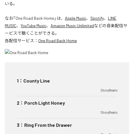
いる。
なお「
One Road Back Home
」は、
Apple Music
、
Spotify
、
LINE
MUSIC
、
YouTube Music
、
Amazon Music Unlimited
などの音楽配信サ
ービスで聴くことができる。
各配信サービス：
One Road Back Home
1
：
County Line
StoryBeats
2
：
Porch Light Honey
StoryBeats
3
：
Ring From the Drawer