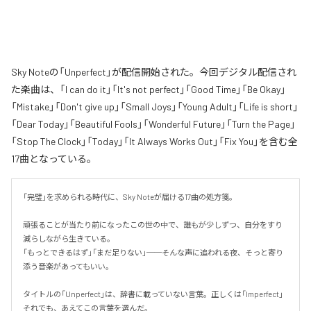
Sky Noteの「Unperfect」が配信開始された。今回デジタル配信され
た楽曲は、「I can do it」「It's not perfect」「Good Time」「Be Okay」
「Mistake」「Don't give up」「Small Joys」「Young Adult」「Life is short」
「Dear Today」「Beautiful Fools」「Wonderful Future」「Turn the Page」
「Stop The Clock」「Today」「It Always Works Out」「Fix You」を含む全
17曲となっている。
「完璧」を求められる時代に、Sky Noteが届ける17曲の処方箋。

頑張ることが当たり前になったこの世の中で、誰もが少しずつ、自分をすり
減らしながら生きている。

「もっとできるはず」「まだ足りない」──そんな声に追われる夜、そっと寄り
添う音楽があってもいい。

タイトルの「Unperfect」は、辞書に載っていない言葉。正しくは「Imperfect」
それでも、あえてこの言葉を選んだ。
