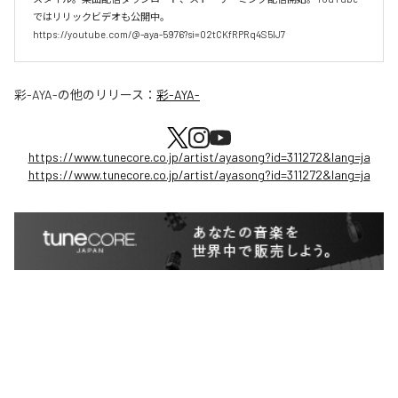
ではリリックビデオも公開中。

https://youtube.com/@-aya-5976?si=02tCKfRPRq4S5lJ7
彩-AYA-
の他のリリース：
彩-AYA-
https://www.tunecore.co.jp/artist/ayasong?id=311272&lang=ja
https://www.tunecore.co.jp/artist/ayasong?id=311272&lang=ja