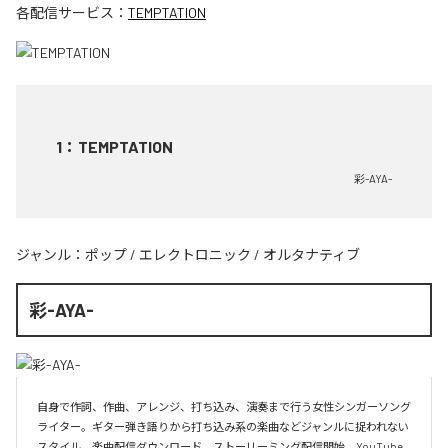
各配信サービス：
TEMPTATION
1
：
TEMPTATION
彩-AYA-
ジャンル：
ポップ
/
エレクトロニック
/
オルタナティブ
彩-AYA-
自身で作詞、作曲、アレンジ、打ち込み、演奏まで行う女性シンガーソング
ライター。ギター弾き語りから打ち込み系の楽曲などジャンルに捉われない
スタイル。楽曲配信ダウンロード、ストーリーミング配信開始。YouTube