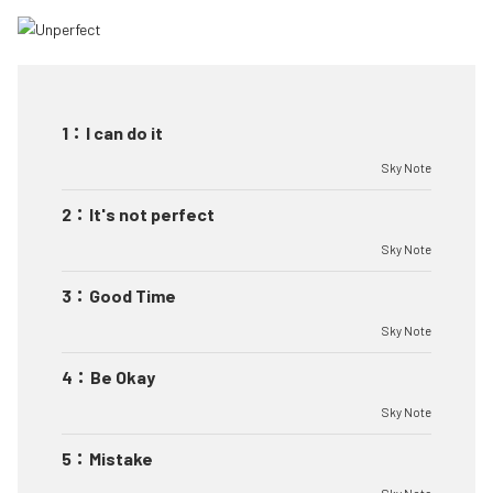
1
：
I can do it
Sky Note
2
：
It's not perfect
Sky Note
3
：
Good Time
Sky Note
4
：
Be Okay
Sky Note
5
：
Mistake