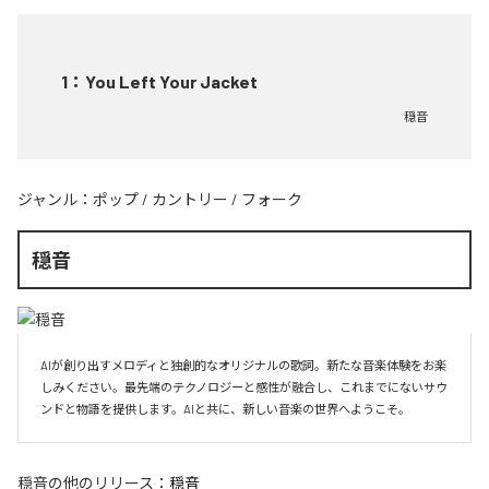
1
：
You Left Your Jacket
穏音
ジャンル：
ポップ
/
カントリー
/
フォーク
穏音
AIが創り出すメロディと独創的なオリジナルの歌詞。新たな音楽体験をお楽
しみください。最先端のテクノロジーと感性が融合し、これまでにないサウ
ンドと物語を提供します。AIと共に、新しい音楽の世界へようこそ。
穏音
の他のリリース：
穏音