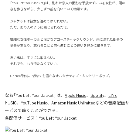
「You Left Your Jacket」は、別れた恋人の面影を手放せずにいる女性が、雨の
夜を歩きながら、少しずつ前を向いていく物語です。

ジャケットは彼女を温めてはくれない。

ただ、あの人のように感じられるだけ。

繊細な女性ボーカルと温かなアコースティックサウンド、雨に濡れた都会の
情景が重なり、忘れることと前へ進むことの違いを静かに描きます。

思い出は、すぐには消えない。

それでも、もう待たなくていい。

OnNeが贈る、切なくも温かなオルタナティブ・カントリーポップ。
なお「
You Left Your Jacket
」は、
Apple Music
、
Spotify
、
LINE
MUSIC
、
YouTube Music
、
Amazon Music Unlimited
などの音楽配信サ
ービスで聴くことができる。
各配信サービス：
You Left Your Jacket