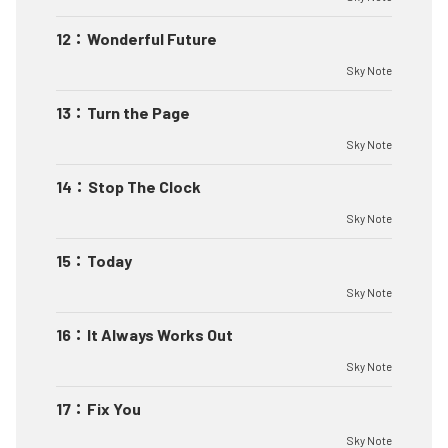
12
：
Wonderful Future
Sky Note
13
：
Turn the Page
Sky Note
14
：
Stop The Clock
Sky Note
15
：
Today
Sky Note
16
：
It Always Works Out
Sky Note
17
：
Fix You
Sky Note