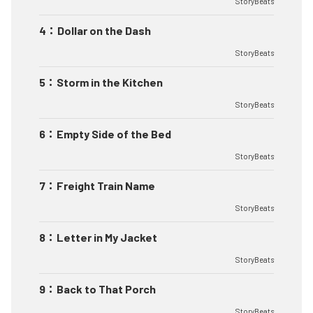
StoryBeats
4
：
Dollar on the Dash
StoryBeats
5
：
Storm in the Kitchen
StoryBeats
6
：
Empty Side of the Bed
StoryBeats
7
：
Freight Train Name
StoryBeats
8
：
Letter in My Jacket
StoryBeats
9
：
Back to That Porch
StoryBeats