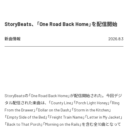
StoryBeats、「One Road Back Home」を配信開始
新曲情報
2026.8.3
StoryBeatsの「One Road Back Home」が配信開始された。今回デジ
タル配信された楽曲は、「County Line」「Porch Light Honey」「Ring
From the Drawer」「Dollar on the Dash」「Storm in the Kitchen」
「Empty Side of the Bed」「Freight Train Name」「Letter in My Jacket」
「Back to That Porch」「Morning on the Rails」を含む全10曲となって